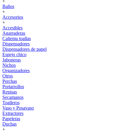
+
Baños
+
Accesorios
+
Accesibles
Agarraderas
Calienta toallas
Dispensadores
Dispensadores de papel
Espejo chico
Jaboneras
Nichos
Organizadores
Otros
Perchas
Portarrollos
Repisas
Secamanos
Toalleros
Vaso y Posavaso
Extractores
Papeleras
Duchas
+