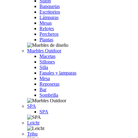
Sillón
Banquetas
Escritorios
Lámparas
Mesas
Relojes
Percheros
Plantas
Muebles Outdoor
Macetas
Sillones
Silla
Fanales y lamparas
Mesa
Reposeras
Bar
Sombrilla
SPA
SPA
Leicht
Tribu