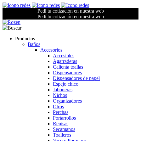
Pedí tu cotización en nuestra web
Pedí tu cotización en nuestra web
Productos
Baños
Accesorios
Accesibles
Agarraderas
Calienta toallas
Dispensadores
Dispensadores de papel
Espejo chico
Jaboneras
Nichos
Organizadores
Otros
Perchas
Portarrollos
Repisas
Secamanos
Toalleros
Vaso y Posavaso