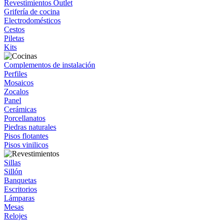
Revestimientos Outlet
Grifería de cocina
Electrodomésticos
Cestos
Piletas
Kits
Complementos de instalación
Perfiles
Mosaicos
Zocalos
Panel
Cerámicas
Porcellanatos
Piedras naturales
Pisos flotantes
Pisos vinilicos
Sillas
Sillón
Banquetas
Escritorios
Lámparas
Mesas
Relojes