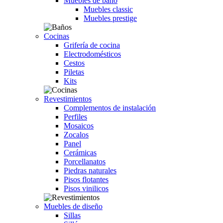
Muebles de baño
Muebles classic
Muebles prestige
Cocinas
Grifería de cocina
Electrodomésticos
Cestos
Piletas
Kits
Revestimientos
Complementos de instalación
Perfiles
Mosaicos
Zocalos
Panel
Cerámicas
Porcellanatos
Piedras naturales
Pisos flotantes
Pisos vinilicos
Muebles de diseño
Sillas