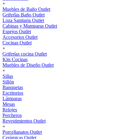
+
Muebles de Baño Outlet
Griferîas Baño Outlet
Loza Sanitaria Outlet
Cabinas y Mamparas Outlet
Espejos Outlet
Accesorios Outlet
Cocinas Outlet
+
Griferías cocina Outlet
Kits Cocinas
Muebles de Diseño Outlet
+
Sillas
Sillón
Banquetas
Escritorios
Lámparas
Mesas
Relojes
Percheros
Revestimientos Outlet
+
Porcellanatos Outlet
Cerámicas Outlet