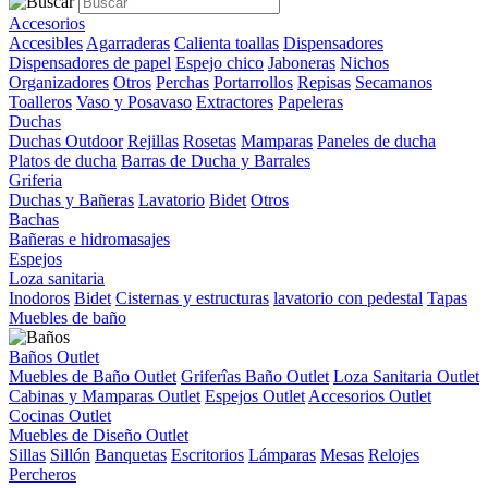
Accesorios
Accesibles
Agarraderas
Calienta toallas
Dispensadores
Dispensadores de papel
Espejo chico
Jaboneras
Nichos
Organizadores
Otros
Perchas
Portarrollos
Repisas
Secamanos
Toalleros
Vaso y Posavaso
Extractores
Papeleras
Duchas
Duchas Outdoor
Rejillas
Rosetas
Mamparas
Paneles de ducha
Platos de ducha
Barras de Ducha y Barrales
Griferia
Duchas y Bañeras
Lavatorio
Bidet
Otros
Bachas
Bañeras e hidromasajes
Espejos
Loza sanitaria
Inodoros
Bidet
Cisternas y estructuras
lavatorio con pedestal
Tapas
Muebles de baño
Baños Outlet
Muebles de Baño Outlet
Griferîas Baño Outlet
Loza Sanitaria Outlet
Cabinas y Mamparas Outlet
Espejos Outlet
Accesorios Outlet
Cocinas Outlet
Muebles de Diseño Outlet
Sillas
Sillón
Banquetas
Escritorios
Lámparas
Mesas
Relojes
Percheros