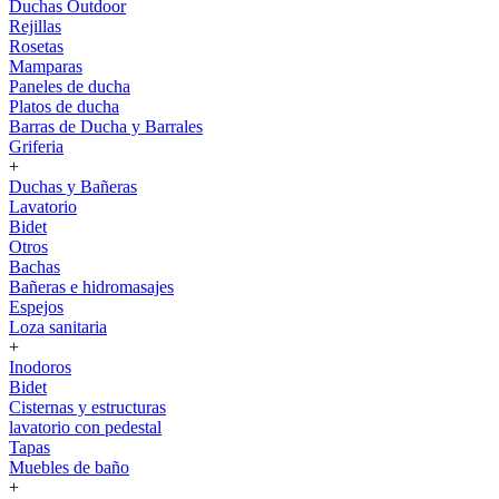
Duchas Outdoor
Rejillas
Rosetas
Mamparas
Paneles de ducha
Platos de ducha
Barras de Ducha y Barrales
Griferia
+
Duchas y Bañeras
Lavatorio
Bidet
Otros
Bachas
Bañeras e hidromasajes
Espejos
Loza sanitaria
+
Inodoros
Bidet
Cisternas y estructuras
lavatorio con pedestal
Tapas
Muebles de baño
+