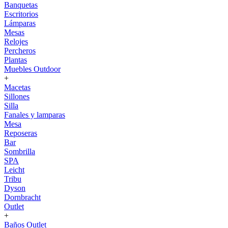
Banquetas
Escritorios
Lámparas
Mesas
Relojes
Percheros
Plantas
Muebles Outdoor
+
Macetas
Sillones
Silla
Fanales y lamparas
Mesa
Reposeras
Bar
Sombrilla
SPA
Leicht
Tribu
Dyson
Dornbracht
Outlet
+
Baños Outlet