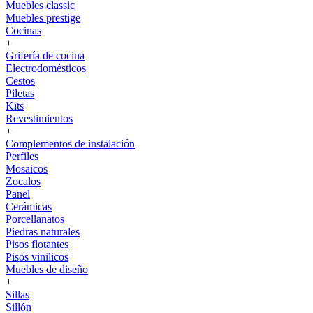
Muebles classic
Muebles prestige
Cocinas
+
Grifería de cocina
Electrodomésticos
Cestos
Piletas
Kits
Revestimientos
+
Complementos de instalación
Perfiles
Mosaicos
Zocalos
Panel
Cerámicas
Porcellanatos
Piedras naturales
Pisos flotantes
Pisos vinilicos
Muebles de diseño
+
Sillas
Sillón