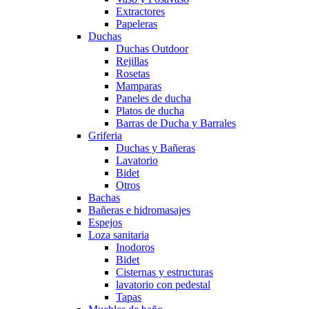
Extractores
Papeleras
Duchas
Duchas Outdoor
Rejillas
Rosetas
Mamparas
Paneles de ducha
Platos de ducha
Barras de Ducha y Barrales
Griferia
Duchas y Bañeras
Lavatorio
Bidet
Otros
Bachas
Bañeras e hidromasajes
Espejos
Loza sanitaria
Inodoros
Bidet
Cisternas y estructuras
lavatorio con pedestal
Tapas