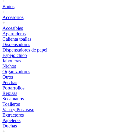
+
Baños
+
Accesorios
+
Accesibles
Agarraderas
Calienta toallas
Dispensadores
Dispensadores de papel
Espejo chico
Jaboneras
Nichos
Organizadores
Otros
Perchas
Portarrollos
Repisas
Secamanos
Toalleros
Vaso y Posavaso
Extractores
Papeleras
Duchas
+