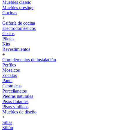
Muebles classic
Muebles prestige
Cocinas
+
Grifería de cocina
Electrodomésticos
Cestos
Piletas
Kits
Revestimientos
+
Complementos de instalación
Perfiles
Mosaicos
Zocalos
Panel
Cerámicas
Porcellanatos
Piedras naturales
Pisos flotantes
Pisos vinilicos
Muebles de diseño
+
Sillas
Sillón