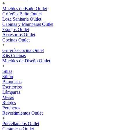
+
Muebles de Baño Outlet
Griferîas Baño Outlet
Loza Sanitaria Outlet
Cabinas y Mamparas Outlet
Espejos Outlet
Accesorios Outlet
Cocinas Outlet
+
Griferías cocina Outlet
Kits Cocinas
Muebles de Diseño Outlet
+
Sillas
Sillón
Banquetas
Escritorios
Lámparas
Mesas
Relojes
Percheros
Revestimientos Outlet
+
Porcellanatos Outlet
Cerámicas Outlet