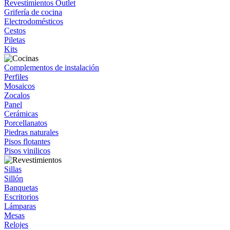
Revestimientos Outlet
Grifería de cocina
Electrodomésticos
Cestos
Piletas
Kits
Complementos de instalación
Perfiles
Mosaicos
Zocalos
Panel
Cerámicas
Porcellanatos
Piedras naturales
Pisos flotantes
Pisos vinilicos
Sillas
Sillón
Banquetas
Escritorios
Lámparas
Mesas
Relojes