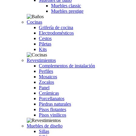
Muebles de baño
Muebles classic
Muebles prestige
Cocinas
Grifería de cocina
Electrodomésticos
Cestos
Piletas
Kits
Revestimientos
Complementos de instalación
Perfiles
Mosaicos
Zocalos
Panel
Cerámicas
Porcellanatos
Piedras naturales
Pisos flotantes
Pisos vinilicos
Muebles de diseño
Sillas