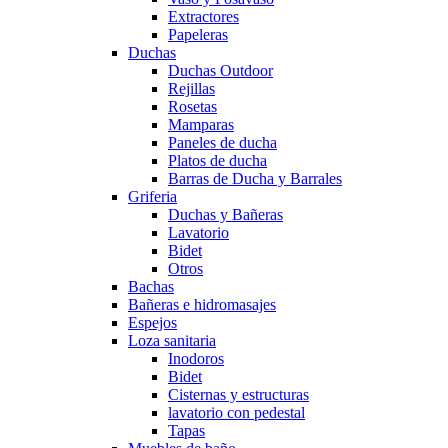
Extractores
Papeleras
Duchas
Duchas Outdoor
Rejillas
Rosetas
Mamparas
Paneles de ducha
Platos de ducha
Barras de Ducha y Barrales
Griferia
Duchas y Bañeras
Lavatorio
Bidet
Otros
Bachas
Bañeras e hidromasajes
Espejos
Loza sanitaria
Inodoros
Bidet
Cisternas y estructuras
lavatorio con pedestal
Tapas