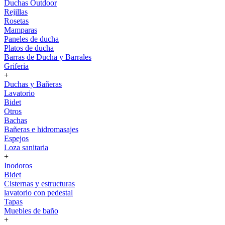
Duchas Outdoor
Rejillas
Rosetas
Mamparas
Paneles de ducha
Platos de ducha
Barras de Ducha y Barrales
Griferia
+
Duchas y Bañeras
Lavatorio
Bidet
Otros
Bachas
Bañeras e hidromasajes
Espejos
Loza sanitaria
+
Inodoros
Bidet
Cisternas y estructuras
lavatorio con pedestal
Tapas
Muebles de baño
+