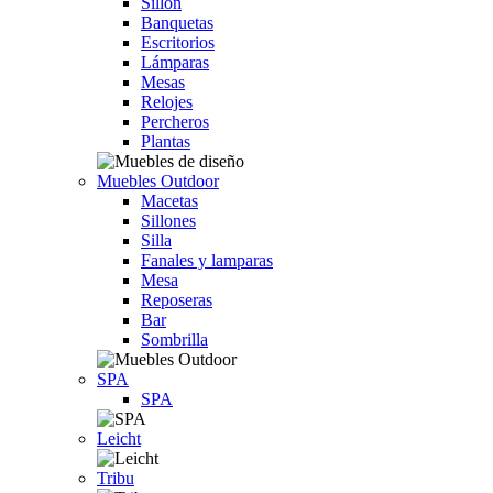
Sillón
Banquetas
Escritorios
Lámparas
Mesas
Relojes
Percheros
Plantas
Muebles Outdoor
Macetas
Sillones
Silla
Fanales y lamparas
Mesa
Reposeras
Bar
Sombrilla
SPA
SPA
Leicht
Tribu