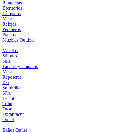
Banquetas
Escritorios
Lámparas
Mesas
Relojes
Percheros
Plantas
Muebles Outdoor
+
Macetas
Sillones
Silla
Fanales y lamparas
Mesa
Reposeras
Bar
Sombrilla
SPA
Leicht
Tribu
Dyson
Dornbracht
Outlet
+
Baños Outlet