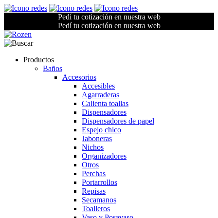
Pedí tu cotización en nuestra web
Pedí tu cotización en nuestra web
Productos
Baños
Accesorios
Accesibles
Agarraderas
Calienta toallas
Dispensadores
Dispensadores de papel
Espejo chico
Jaboneras
Nichos
Organizadores
Otros
Perchas
Portarrollos
Repisas
Secamanos
Toalleros
Vaso y Posavaso