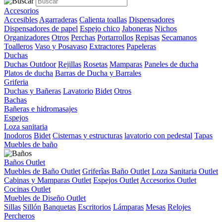
Accesorios
Accesibles
Agarraderas
Calienta toallas
Dispensadores
Dispensadores de papel
Espejo chico
Jaboneras
Nichos
Organizadores
Otros
Perchas
Portarrollos
Repisas
Secamanos
Toalleros
Vaso y Posavaso
Extractores
Papeleras
Duchas
Duchas Outdoor
Rejillas
Rosetas
Mamparas
Paneles de ducha
Platos de ducha
Barras de Ducha y Barrales
Griferia
Duchas y Bañeras
Lavatorio
Bidet
Otros
Bachas
Bañeras e hidromasajes
Espejos
Loza sanitaria
Inodoros
Bidet
Cisternas y estructuras
lavatorio con pedestal
Tapas
Muebles de baño
Baños Outlet
Muebles de Baño Outlet
Griferîas Baño Outlet
Loza Sanitaria Outlet
Cabinas y Mamparas Outlet
Espejos Outlet
Accesorios Outlet
Cocinas Outlet
Muebles de Diseño Outlet
Sillas
Sillón
Banquetas
Escritorios
Lámparas
Mesas
Relojes
Percheros