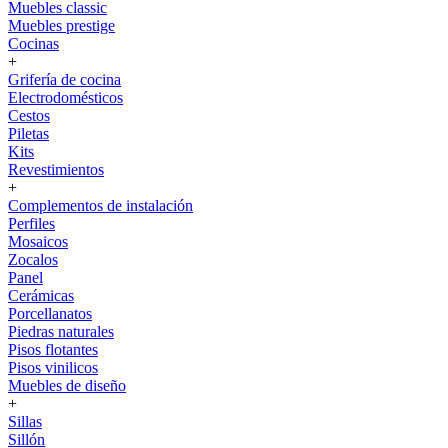
Muebles classic
Muebles prestige
Cocinas
+
Grifería de cocina
Electrodomésticos
Cestos
Piletas
Kits
Revestimientos
+
Complementos de instalación
Perfiles
Mosaicos
Zocalos
Panel
Cerámicas
Porcellanatos
Piedras naturales
Pisos flotantes
Pisos vinilicos
Muebles de diseño
+
Sillas
Sillón