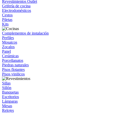
Revestimientos Outlet
Grifería de cocina
Electrodomésticos
Cestos
Piletas
Kits
Complementos de instalación
Perfiles
Mosaicos
Zocalos
Panel
Cerámicas
Porcellanatos
Piedras naturales
Pisos flotantes
Pisos vinilicos
Sillas
Sillón
Banquetas
Escritorios
Lámparas
Mesas
Relojes