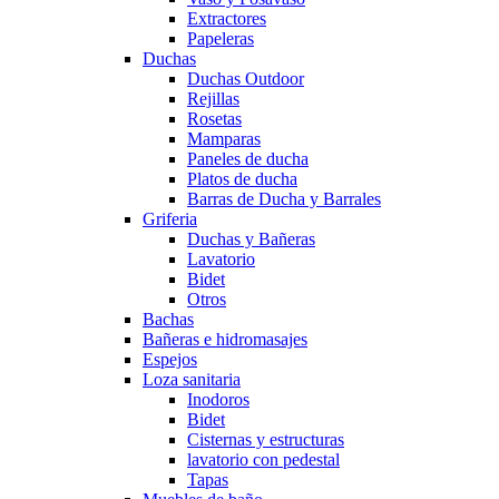
Extractores
Papeleras
Duchas
Duchas Outdoor
Rejillas
Rosetas
Mamparas
Paneles de ducha
Platos de ducha
Barras de Ducha y Barrales
Griferia
Duchas y Bañeras
Lavatorio
Bidet
Otros
Bachas
Bañeras e hidromasajes
Espejos
Loza sanitaria
Inodoros
Bidet
Cisternas y estructuras
lavatorio con pedestal
Tapas