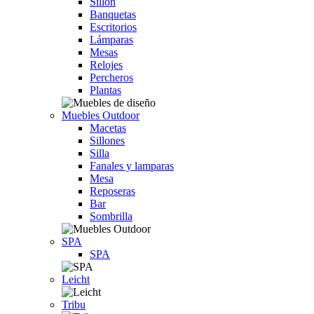
Sillón
Banquetas
Escritorios
Lámparas
Mesas
Relojes
Percheros
Plantas
Muebles Outdoor
Macetas
Sillones
Silla
Fanales y lamparas
Mesa
Reposeras
Bar
Sombrilla
SPA
SPA
Leicht
Tribu