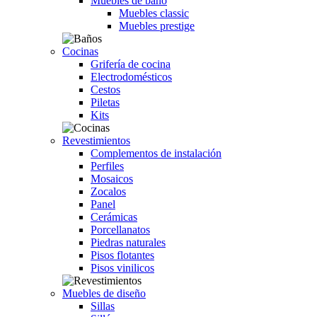
Muebles de baño
Muebles classic
Muebles prestige
Cocinas
Grifería de cocina
Electrodomésticos
Cestos
Piletas
Kits
Revestimientos
Complementos de instalación
Perfiles
Mosaicos
Zocalos
Panel
Cerámicas
Porcellanatos
Piedras naturales
Pisos flotantes
Pisos vinilicos
Muebles de diseño
Sillas