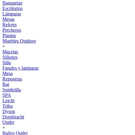
Banquetas
Escritorios
Lámparas
Mesas
Relojes
Percheros
Plantas
Muebles Outdoor
+
Macetas
Sillones
Silla
Fanales y lamparas
Mesa
Reposeras
Bar
Sombrilla
SPA
Leicht
Tribu
Dyson
Dornbracht
Outlet
+
Baños Outlet