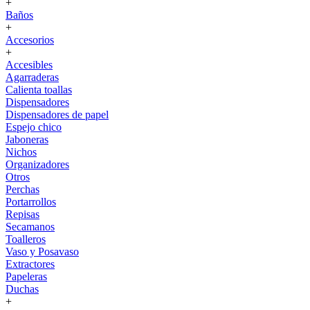
+
Baños
+
Accesorios
+
Accesibles
Agarraderas
Calienta toallas
Dispensadores
Dispensadores de papel
Espejo chico
Jaboneras
Nichos
Organizadores
Otros
Perchas
Portarrollos
Repisas
Secamanos
Toalleros
Vaso y Posavaso
Extractores
Papeleras
Duchas
+