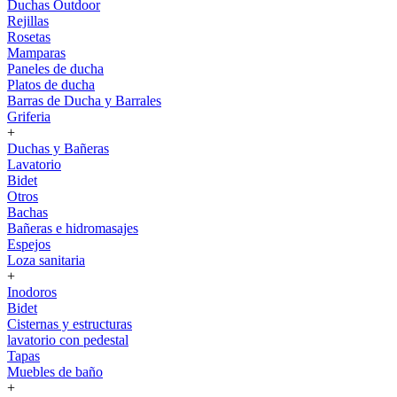
Duchas Outdoor
Rejillas
Rosetas
Mamparas
Paneles de ducha
Platos de ducha
Barras de Ducha y Barrales
Griferia
+
Duchas y Bañeras
Lavatorio
Bidet
Otros
Bachas
Bañeras e hidromasajes
Espejos
Loza sanitaria
+
Inodoros
Bidet
Cisternas y estructuras
lavatorio con pedestal
Tapas
Muebles de baño
+