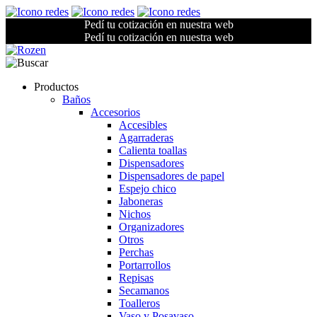
Pedí tu cotización en nuestra web
Pedí tu cotización en nuestra web
Productos
Baños
Accesorios
Accesibles
Agarraderas
Calienta toallas
Dispensadores
Dispensadores de papel
Espejo chico
Jaboneras
Nichos
Organizadores
Otros
Perchas
Portarrollos
Repisas
Secamanos
Toalleros
Vaso y Posavaso