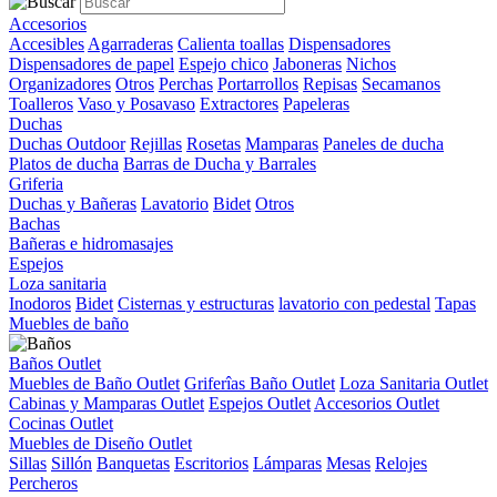
Accesorios
Accesibles
Agarraderas
Calienta toallas
Dispensadores
Dispensadores de papel
Espejo chico
Jaboneras
Nichos
Organizadores
Otros
Perchas
Portarrollos
Repisas
Secamanos
Toalleros
Vaso y Posavaso
Extractores
Papeleras
Duchas
Duchas Outdoor
Rejillas
Rosetas
Mamparas
Paneles de ducha
Platos de ducha
Barras de Ducha y Barrales
Griferia
Duchas y Bañeras
Lavatorio
Bidet
Otros
Bachas
Bañeras e hidromasajes
Espejos
Loza sanitaria
Inodoros
Bidet
Cisternas y estructuras
lavatorio con pedestal
Tapas
Muebles de baño
Baños Outlet
Muebles de Baño Outlet
Griferîas Baño Outlet
Loza Sanitaria Outlet
Cabinas y Mamparas Outlet
Espejos Outlet
Accesorios Outlet
Cocinas Outlet
Muebles de Diseño Outlet
Sillas
Sillón
Banquetas
Escritorios
Lámparas
Mesas
Relojes
Percheros