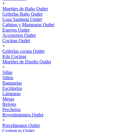
+
Muebles de Baño Outlet
Griferîas Baño Outlet
Loza Sanitaria Outlet
Cabinas y Mamparas Outlet
Espejos Outlet
Accesorios Outlet
Cocinas Outlet
+
Griferías cocina Outlet
Kits Cocinas
Muebles de Diseño Outlet
+
Sillas
Sillón
Banquetas
Escritorios
Lámparas
Mesas
Relojes
Percheros
Revestimientos Outlet
+
Porcellanatos Outlet
Cerámicas Outlet