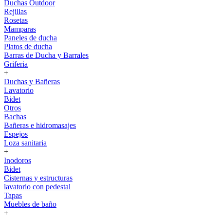
Duchas Outdoor
Rejillas
Rosetas
Mamparas
Paneles de ducha
Platos de ducha
Barras de Ducha y Barrales
Griferia
+
Duchas y Bañeras
Lavatorio
Bidet
Otros
Bachas
Bañeras e hidromasajes
Espejos
Loza sanitaria
+
Inodoros
Bidet
Cisternas y estructuras
lavatorio con pedestal
Tapas
Muebles de baño
+