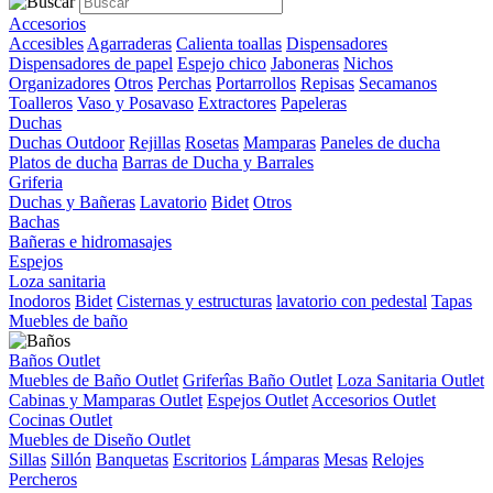
Accesorios
Accesibles
Agarraderas
Calienta toallas
Dispensadores
Dispensadores de papel
Espejo chico
Jaboneras
Nichos
Organizadores
Otros
Perchas
Portarrollos
Repisas
Secamanos
Toalleros
Vaso y Posavaso
Extractores
Papeleras
Duchas
Duchas Outdoor
Rejillas
Rosetas
Mamparas
Paneles de ducha
Platos de ducha
Barras de Ducha y Barrales
Griferia
Duchas y Bañeras
Lavatorio
Bidet
Otros
Bachas
Bañeras e hidromasajes
Espejos
Loza sanitaria
Inodoros
Bidet
Cisternas y estructuras
lavatorio con pedestal
Tapas
Muebles de baño
Baños Outlet
Muebles de Baño Outlet
Griferîas Baño Outlet
Loza Sanitaria Outlet
Cabinas y Mamparas Outlet
Espejos Outlet
Accesorios Outlet
Cocinas Outlet
Muebles de Diseño Outlet
Sillas
Sillón
Banquetas
Escritorios
Lámparas
Mesas
Relojes
Percheros