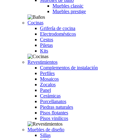
Muebles de baño
Muebles classic
Muebles prestige
Cocinas
Grifería de cocina
Electrodomésticos
Cestos
Piletas
Kits
Revestimientos
Complementos de instalación
Perfiles
Mosaicos
Zocalos
Panel
Cerámicas
Porcellanatos
Piedras naturales
Pisos flotantes
Pisos vinilicos
Muebles de diseño
Sillas