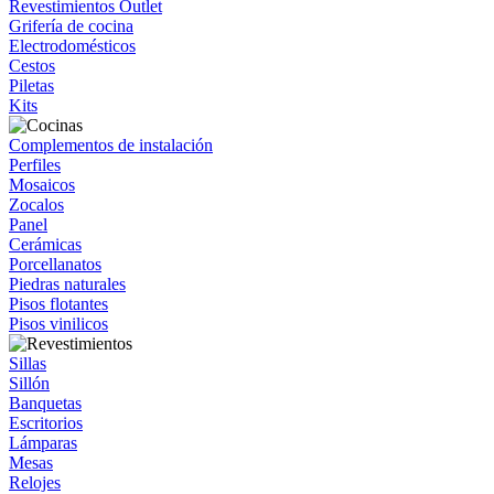
Revestimientos Outlet
Grifería de cocina
Electrodomésticos
Cestos
Piletas
Kits
Complementos de instalación
Perfiles
Mosaicos
Zocalos
Panel
Cerámicas
Porcellanatos
Piedras naturales
Pisos flotantes
Pisos vinilicos
Sillas
Sillón
Banquetas
Escritorios
Lámparas
Mesas
Relojes