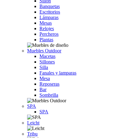
Sillón
Banquetas
Escritorios
Lámparas
Mesas
Relojes
Percheros
Plantas
Muebles Outdoor
Macetas
Sillones
Silla
Fanales y lamparas
Mesa
Reposeras
Bar
Sombrilla
SPA
SPA
Leicht
Tribu