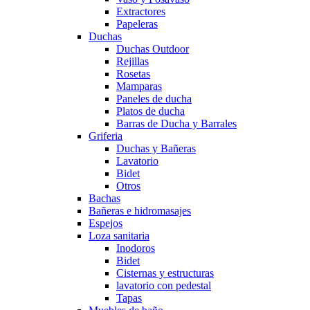
Extractores
Papeleras
Duchas
Duchas Outdoor
Rejillas
Rosetas
Mamparas
Paneles de ducha
Platos de ducha
Barras de Ducha y Barrales
Griferia
Duchas y Bañeras
Lavatorio
Bidet
Otros
Bachas
Bañeras e hidromasajes
Espejos
Loza sanitaria
Inodoros
Bidet
Cisternas y estructuras
lavatorio con pedestal
Tapas