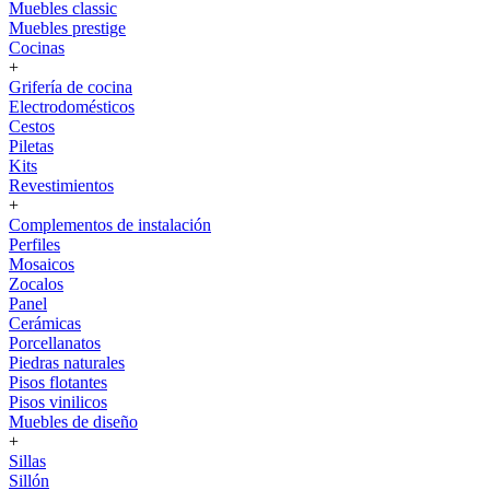
Muebles classic
Muebles prestige
Cocinas
+
Grifería de cocina
Electrodomésticos
Cestos
Piletas
Kits
Revestimientos
+
Complementos de instalación
Perfiles
Mosaicos
Zocalos
Panel
Cerámicas
Porcellanatos
Piedras naturales
Pisos flotantes
Pisos vinilicos
Muebles de diseño
+
Sillas
Sillón