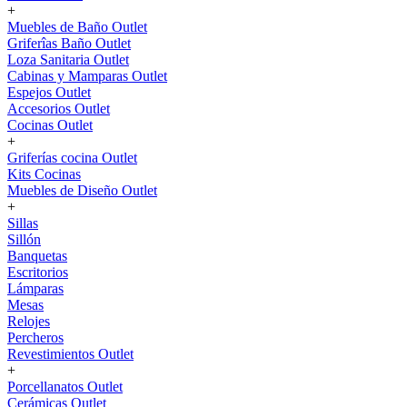
+
Muebles de Baño Outlet
Griferîas Baño Outlet
Loza Sanitaria Outlet
Cabinas y Mamparas Outlet
Espejos Outlet
Accesorios Outlet
Cocinas Outlet
+
Griferías cocina Outlet
Kits Cocinas
Muebles de Diseño Outlet
+
Sillas
Sillón
Banquetas
Escritorios
Lámparas
Mesas
Relojes
Percheros
Revestimientos Outlet
+
Porcellanatos Outlet
Cerámicas Outlet