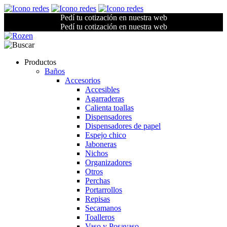
Pedí tu cotización en nuestra web
Pedí tu cotización en nuestra web
Productos
Baños
Accesorios
Accesibles
Agarraderas
Calienta toallas
Dispensadores
Dispensadores de papel
Espejo chico
Jaboneras
Nichos
Organizadores
Otros
Perchas
Portarrollos
Repisas
Secamanos
Toalleros
Vaso y Posavaso