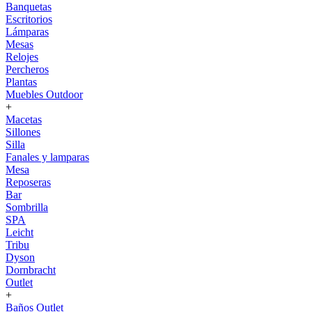
Banquetas
Escritorios
Lámparas
Mesas
Relojes
Percheros
Plantas
Muebles Outdoor
+
Macetas
Sillones
Silla
Fanales y lamparas
Mesa
Reposeras
Bar
Sombrilla
SPA
Leicht
Tribu
Dyson
Dornbracht
Outlet
+
Baños Outlet