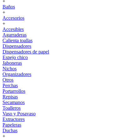
+
Baños
+
Accesorios
+
Accesibles
Agarraderas
Calienta toallas
Dispensadores
Dispensadores de papel
Espejo chico
Jaboneras
Nichos
Organizadores
Otros
Perchas
Portarrollos
Repisas
Secamanos
Toalleros
Vaso y Posavaso
Extractores
Papeleras
Duchas
+