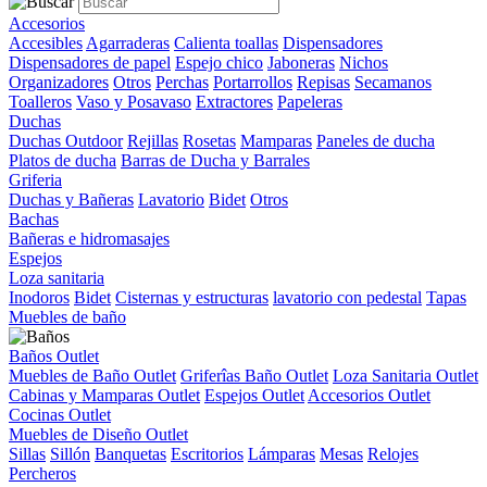
Accesorios
Accesibles
Agarraderas
Calienta toallas
Dispensadores
Dispensadores de papel
Espejo chico
Jaboneras
Nichos
Organizadores
Otros
Perchas
Portarrollos
Repisas
Secamanos
Toalleros
Vaso y Posavaso
Extractores
Papeleras
Duchas
Duchas Outdoor
Rejillas
Rosetas
Mamparas
Paneles de ducha
Platos de ducha
Barras de Ducha y Barrales
Griferia
Duchas y Bañeras
Lavatorio
Bidet
Otros
Bachas
Bañeras e hidromasajes
Espejos
Loza sanitaria
Inodoros
Bidet
Cisternas y estructuras
lavatorio con pedestal
Tapas
Muebles de baño
Baños Outlet
Muebles de Baño Outlet
Griferîas Baño Outlet
Loza Sanitaria Outlet
Cabinas y Mamparas Outlet
Espejos Outlet
Accesorios Outlet
Cocinas Outlet
Muebles de Diseño Outlet
Sillas
Sillón
Banquetas
Escritorios
Lámparas
Mesas
Relojes
Percheros