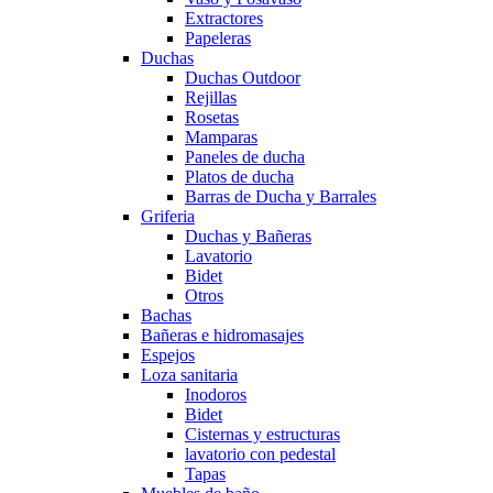
Extractores
Papeleras
Duchas
Duchas Outdoor
Rejillas
Rosetas
Mamparas
Paneles de ducha
Platos de ducha
Barras de Ducha y Barrales
Griferia
Duchas y Bañeras
Lavatorio
Bidet
Otros
Bachas
Bañeras e hidromasajes
Espejos
Loza sanitaria
Inodoros
Bidet
Cisternas y estructuras
lavatorio con pedestal
Tapas