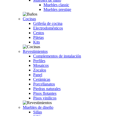
Muebles de baño
Muebles classic
Muebles prestige
Cocinas
Grifería de cocina
Electrodomésticos
Cestos
Piletas
Kits
Revestimientos
Complementos de instalación
Perfiles
Mosaicos
Zocalos
Panel
Cerámicas
Porcellanatos
Piedras naturales
Pisos flotantes
Pisos vinilicos
Muebles de diseño
Sillas