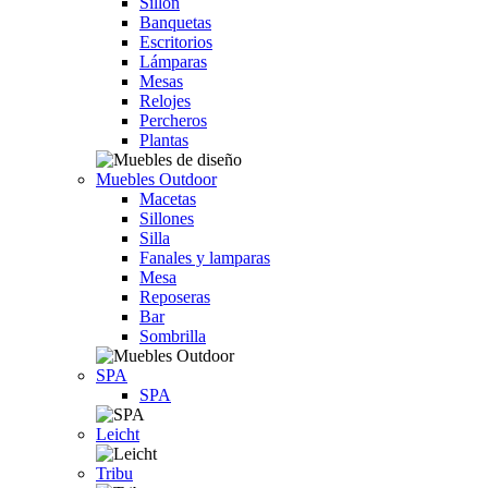
Sillón
Banquetas
Escritorios
Lámparas
Mesas
Relojes
Percheros
Plantas
Muebles Outdoor
Macetas
Sillones
Silla
Fanales y lamparas
Mesa
Reposeras
Bar
Sombrilla
SPA
SPA
Leicht
Tribu