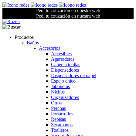
Pedí tu cotización en nuestra web
Pedí tu cotización en nuestra web
Productos
Baños
Accesorios
Accesibles
Agarraderas
Calienta toallas
Dispensadores
Dispensadores de papel
Espejo chico
Jaboneras
Nichos
Organizadores
Otros
Perchas
Portarrollos
Repisas
Secamanos
Toalleros
Vaso y Posavaso