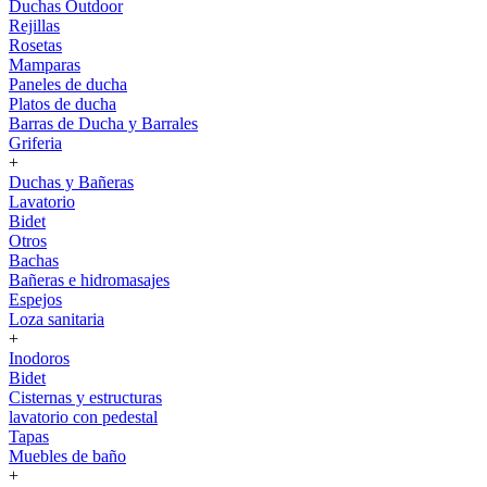
Duchas Outdoor
Rejillas
Rosetas
Mamparas
Paneles de ducha
Platos de ducha
Barras de Ducha y Barrales
Griferia
+
Duchas y Bañeras
Lavatorio
Bidet
Otros
Bachas
Bañeras e hidromasajes
Espejos
Loza sanitaria
+
Inodoros
Bidet
Cisternas y estructuras
lavatorio con pedestal
Tapas
Muebles de baño
+