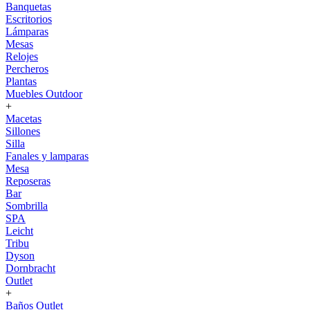
Banquetas
Escritorios
Lámparas
Mesas
Relojes
Percheros
Plantas
Muebles Outdoor
+
Macetas
Sillones
Silla
Fanales y lamparas
Mesa
Reposeras
Bar
Sombrilla
SPA
Leicht
Tribu
Dyson
Dornbracht
Outlet
+
Baños Outlet