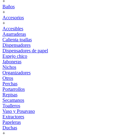
+
Baños
+
Accesorios
+
Accesibles
Agarraderas
Calienta toallas
Dispensadores
Dispensadores de papel
Espejo chico
Jaboneras
Nichos
Organizadores
Otros
Perchas
Portarrollos
Repisas
Secamanos
Toalleros
Vaso y Posavaso
Extractores
Papeleras
Duchas
+