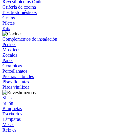
Revestimientos Outlet
Grifería de cocina
Electrodomésticos
Cestos
Piletas
Kits
Complementos de instalación
Perfiles
Mosaicos
Zocalos
Panel
Cerámicas
Porcellanatos
Piedras naturales
Pisos flotantes
Pisos vinilicos
Sillas
Sillón
Banquetas
Escritorios
Lámparas
Mesas
Relojes