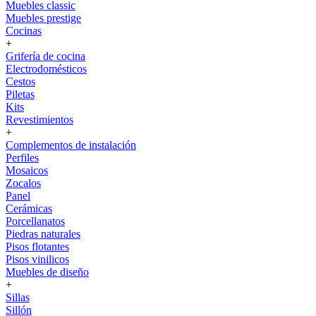
Muebles classic
Muebles prestige
Cocinas
+
Grifería de cocina
Electrodomésticos
Cestos
Piletas
Kits
Revestimientos
+
Complementos de instalación
Perfiles
Mosaicos
Zocalos
Panel
Cerámicas
Porcellanatos
Piedras naturales
Pisos flotantes
Pisos vinilicos
Muebles de diseño
+
Sillas
Sillón