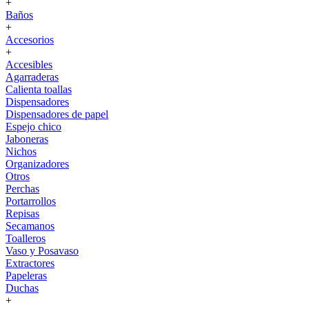
+
Baños
+
Accesorios
+
Accesibles
Agarraderas
Calienta toallas
Dispensadores
Dispensadores de papel
Espejo chico
Jaboneras
Nichos
Organizadores
Otros
Perchas
Portarrollos
Repisas
Secamanos
Toalleros
Vaso y Posavaso
Extractores
Papeleras
Duchas
+