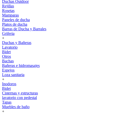
Duchas Outdoor
Rejillas
Rosetas
Mamparas
Paneles de ducha
Platos de ducha
Barras de Ducha y Barrales
Griferia
+
Duchas y Bañeras
Lavatorio
Bidet
Otros
Bachas
Bañeras e hidromasajes
Espejos
Loza sanitaria
+
Inodoros
Bidet
Cisternas y estructuras
lavatorio con pedestal
Tapas
Muebles de baño
+