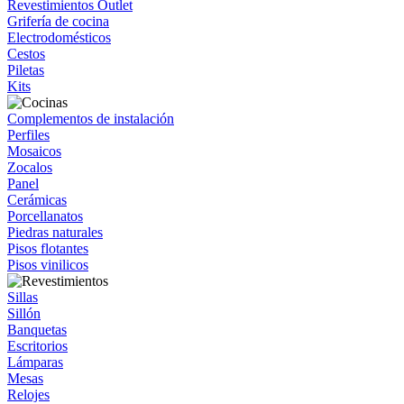
Revestimientos Outlet
Grifería de cocina
Electrodomésticos
Cestos
Piletas
Kits
Complementos de instalación
Perfiles
Mosaicos
Zocalos
Panel
Cerámicas
Porcellanatos
Piedras naturales
Pisos flotantes
Pisos vinilicos
Sillas
Sillón
Banquetas
Escritorios
Lámparas
Mesas
Relojes