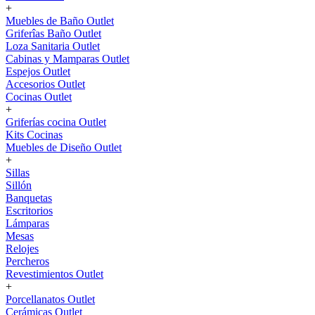
+
Muebles de Baño Outlet
Griferîas Baño Outlet
Loza Sanitaria Outlet
Cabinas y Mamparas Outlet
Espejos Outlet
Accesorios Outlet
Cocinas Outlet
+
Griferías cocina Outlet
Kits Cocinas
Muebles de Diseño Outlet
+
Sillas
Sillón
Banquetas
Escritorios
Lámparas
Mesas
Relojes
Percheros
Revestimientos Outlet
+
Porcellanatos Outlet
Cerámicas Outlet