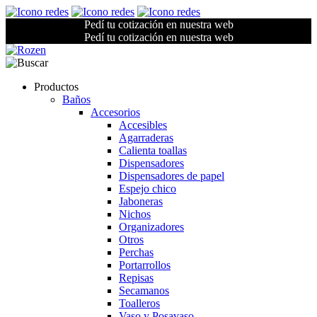
Pedí tu cotización en nuestra web
Pedí tu cotización en nuestra web
Productos
Baños
Accesorios
Accesibles
Agarraderas
Calienta toallas
Dispensadores
Dispensadores de papel
Espejo chico
Jaboneras
Nichos
Organizadores
Otros
Perchas
Portarrollos
Repisas
Secamanos
Toalleros
Vaso y Posavaso