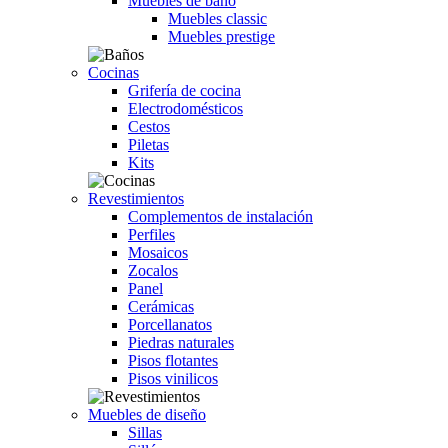
Muebles de baño
Muebles classic
Muebles prestige
Cocinas
Grifería de cocina
Electrodomésticos
Cestos
Piletas
Kits
Revestimientos
Complementos de instalación
Perfiles
Mosaicos
Zocalos
Panel
Cerámicas
Porcellanatos
Piedras naturales
Pisos flotantes
Pisos vinilicos
Muebles de diseño
Sillas