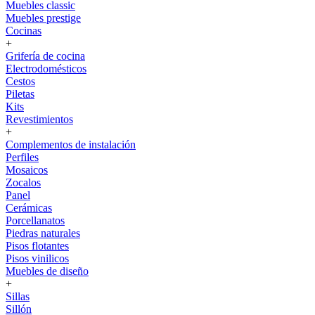
Muebles classic
Muebles prestige
Cocinas
+
Grifería de cocina
Electrodomésticos
Cestos
Piletas
Kits
Revestimientos
+
Complementos de instalación
Perfiles
Mosaicos
Zocalos
Panel
Cerámicas
Porcellanatos
Piedras naturales
Pisos flotantes
Pisos vinilicos
Muebles de diseño
+
Sillas
Sillón