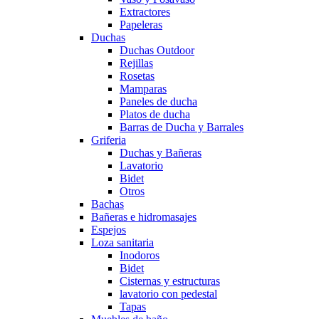
Extractores
Papeleras
Duchas
Duchas Outdoor
Rejillas
Rosetas
Mamparas
Paneles de ducha
Platos de ducha
Barras de Ducha y Barrales
Griferia
Duchas y Bañeras
Lavatorio
Bidet
Otros
Bachas
Bañeras e hidromasajes
Espejos
Loza sanitaria
Inodoros
Bidet
Cisternas y estructuras
lavatorio con pedestal
Tapas