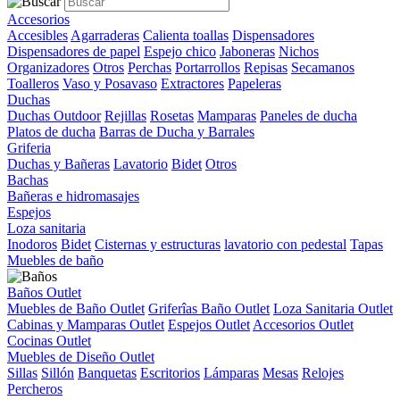
Accesorios
Accesibles
Agarraderas
Calienta toallas
Dispensadores
Dispensadores de papel
Espejo chico
Jaboneras
Nichos
Organizadores
Otros
Perchas
Portarrollos
Repisas
Secamanos
Toalleros
Vaso y Posavaso
Extractores
Papeleras
Duchas
Duchas Outdoor
Rejillas
Rosetas
Mamparas
Paneles de ducha
Platos de ducha
Barras de Ducha y Barrales
Griferia
Duchas y Bañeras
Lavatorio
Bidet
Otros
Bachas
Bañeras e hidromasajes
Espejos
Loza sanitaria
Inodoros
Bidet
Cisternas y estructuras
lavatorio con pedestal
Tapas
Muebles de baño
Baños Outlet
Muebles de Baño Outlet
Griferîas Baño Outlet
Loza Sanitaria Outlet
Cabinas y Mamparas Outlet
Espejos Outlet
Accesorios Outlet
Cocinas Outlet
Muebles de Diseño Outlet
Sillas
Sillón
Banquetas
Escritorios
Lámparas
Mesas
Relojes
Percheros