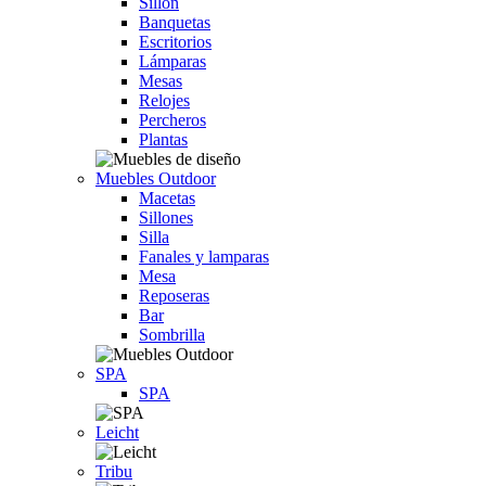
Sillón
Banquetas
Escritorios
Lámparas
Mesas
Relojes
Percheros
Plantas
Muebles Outdoor
Macetas
Sillones
Silla
Fanales y lamparas
Mesa
Reposeras
Bar
Sombrilla
SPA
SPA
Leicht
Tribu