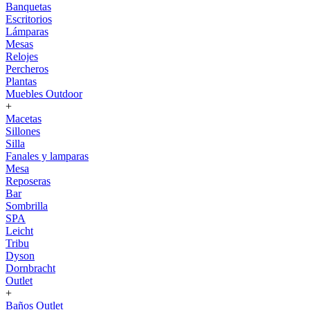
Banquetas
Escritorios
Lámparas
Mesas
Relojes
Percheros
Plantas
Muebles Outdoor
+
Macetas
Sillones
Silla
Fanales y lamparas
Mesa
Reposeras
Bar
Sombrilla
SPA
Leicht
Tribu
Dyson
Dornbracht
Outlet
+
Baños Outlet