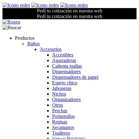
Pedí tu cotización en nuestra web
Pedí tu cotización en nuestra web
Productos
Baños
Accesorios
Accesibles
Agarraderas
Calienta toallas
Dispensadores
Dispensadores de papel
Espejo chico
Jaboneras
Nichos
Organizadores
Otros
Perchas
Portarrollos
Repisas
Secamanos
Toalleros
Vaso y Posavaso