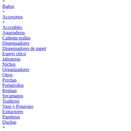
+
Baños
+
Accesorios
+
Accesibles
Agarraderas
Calienta toallas
Dispensadores
Dispensadores de papel
Espejo chico
Jaboneras
Nichos
Organizadores
Otros
Perchas
Portarrollos
Repisas
Secamanos
Toalleros
Vaso y Posavaso
Extractores
Papeleras
Duchas
+