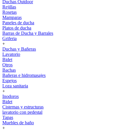
Duchas Outdoor
Rejillas
Rosetas
Mamparas
Paneles de ducha
Platos de ducha
Barras de Ducha y Barrales
Griferia
+
Duchas y Bañeras
Lavatorio
Bidet
Otros
Bachas
Bañeras e hidromasajes
Espejos
Loza sanitaria
+
Inodoros
Bidet
Cisternas y estructuras
lavatorio con pedestal
Tapas
Muebles de baño
+