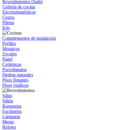
Revestimientos Outlet
Grifería de cocina
Electrodomésticos
Cestos
Piletas
Kits
Complementos de instalación
Perfiles
Mosaicos
Zocalos
Panel
Cerámicas
Porcellanatos
Piedras naturales
Pisos flotantes
Pisos vinilicos
Sillas
Sillón
Banquetas
Escritorios
Lámparas
Mesas
Relojes