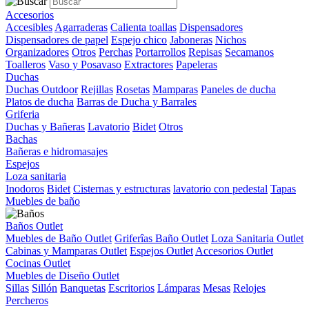
Accesorios
Accesibles
Agarraderas
Calienta toallas
Dispensadores
Dispensadores de papel
Espejo chico
Jaboneras
Nichos
Organizadores
Otros
Perchas
Portarrollos
Repisas
Secamanos
Toalleros
Vaso y Posavaso
Extractores
Papeleras
Duchas
Duchas Outdoor
Rejillas
Rosetas
Mamparas
Paneles de ducha
Platos de ducha
Barras de Ducha y Barrales
Griferia
Duchas y Bañeras
Lavatorio
Bidet
Otros
Bachas
Bañeras e hidromasajes
Espejos
Loza sanitaria
Inodoros
Bidet
Cisternas y estructuras
lavatorio con pedestal
Tapas
Muebles de baño
Baños Outlet
Muebles de Baño Outlet
Griferîas Baño Outlet
Loza Sanitaria Outlet
Cabinas y Mamparas Outlet
Espejos Outlet
Accesorios Outlet
Cocinas Outlet
Muebles de Diseño Outlet
Sillas
Sillón
Banquetas
Escritorios
Lámparas
Mesas
Relojes
Percheros