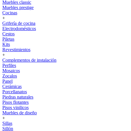
Muebles classic
Muebles prestige
Cocinas
+
Grifería de cocina
Electrodomésticos
Cestos
Piletas
Kits
Revestimientos
+
Complementos de instalación
Perfiles
Mosaicos
Zocalos
Panel
Cerámicas
Porcellanatos
Piedras naturales
Pisos flotantes
Pisos vinilicos
Muebles de diseño
+
Sillas
Sillón