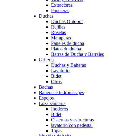
Extractores
Papeleras
Duchas
Duchas Outdoor
Rejillas
Rosetas
Mamparas
Paneles de ducha
Platos de ducha
Barras de Ducha y Barrales
Griferia
Duchas y Bañeras
Lavatorio
Bidet
Otros
Bachas
Bañeras e hidromasajes
Espejos
Loza sanitaria
Inodoros
Bidet
Cisternas y estructuras
lavatorio con pedestal
Tapas