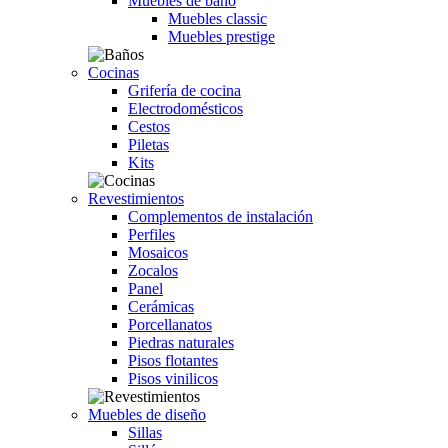
Muebles de baño
Muebles classic
Muebles prestige
Cocinas
Grifería de cocina
Electrodomésticos
Cestos
Piletas
Kits
Revestimientos
Complementos de instalación
Perfiles
Mosaicos
Zocalos
Panel
Cerámicas
Porcellanatos
Piedras naturales
Pisos flotantes
Pisos vinilicos
Muebles de diseño
Sillas