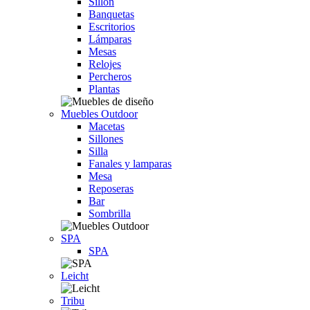
Sillón
Banquetas
Escritorios
Lámparas
Mesas
Relojes
Percheros
Plantas
Muebles Outdoor
Macetas
Sillones
Silla
Fanales y lamparas
Mesa
Reposeras
Bar
Sombrilla
SPA
SPA
Leicht
Tribu