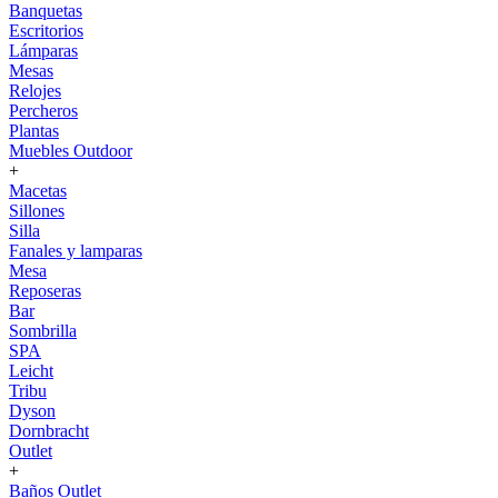
Banquetas
Escritorios
Lámparas
Mesas
Relojes
Percheros
Plantas
Muebles Outdoor
+
Macetas
Sillones
Silla
Fanales y lamparas
Mesa
Reposeras
Bar
Sombrilla
SPA
Leicht
Tribu
Dyson
Dornbracht
Outlet
+
Baños Outlet