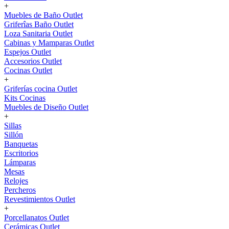
+
Muebles de Baño Outlet
Griferîas Baño Outlet
Loza Sanitaria Outlet
Cabinas y Mamparas Outlet
Espejos Outlet
Accesorios Outlet
Cocinas Outlet
+
Griferías cocina Outlet
Kits Cocinas
Muebles de Diseño Outlet
+
Sillas
Sillón
Banquetas
Escritorios
Lámparas
Mesas
Relojes
Percheros
Revestimientos Outlet
+
Porcellanatos Outlet
Cerámicas Outlet