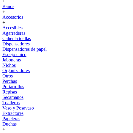
+
Baños
+
Accesorios
+
Accesibles
Agarraderas
Calienta toallas
Dispensadores
Dispensadores de papel
Espejo chico
Jaboneras
Nichos
Organizadores
Otros
Perchas
Portarrollos
Repisas
Secamanos
Toalleros
Vaso y Posavaso
Extractores
Papeleras
Duchas
+