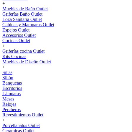
+
Muebles de Baño Outlet
Griferîas Baño Outlet
Loza Sanitaria Outlet
Cabinas y Mamparas Outlet
Espejos Outlet
Accesorios Outlet
Cocinas Outlet
+
Griferías cocina Outlet
Kits Cocinas
Muebles de Diseño Outlet
+
Sillas
Sillón
Banquetas
Escritorios
Lámparas
Mesas
Relojes
Percheros
Revestimientos Outlet
+
Porcellanatos Outlet
Cerámicas Outlet