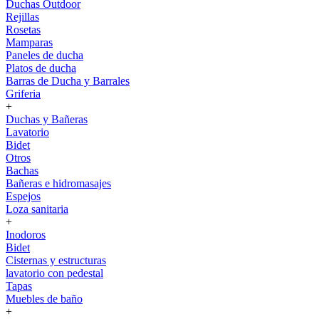
Duchas Outdoor
Rejillas
Rosetas
Mamparas
Paneles de ducha
Platos de ducha
Barras de Ducha y Barrales
Griferia
+
Duchas y Bañeras
Lavatorio
Bidet
Otros
Bachas
Bañeras e hidromasajes
Espejos
Loza sanitaria
+
Inodoros
Bidet
Cisternas y estructuras
lavatorio con pedestal
Tapas
Muebles de baño
+