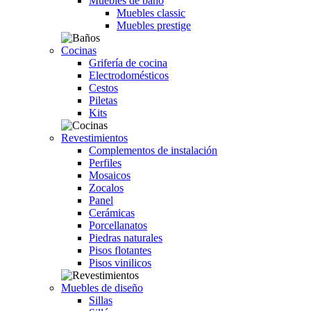
Muebles de baño
Muebles classic
Muebles prestige
Cocinas
Grifería de cocina
Electrodomésticos
Cestos
Piletas
Kits
Revestimientos
Complementos de instalación
Perfiles
Mosaicos
Zocalos
Panel
Cerámicas
Porcellanatos
Piedras naturales
Pisos flotantes
Pisos vinilicos
Muebles de diseño
Sillas