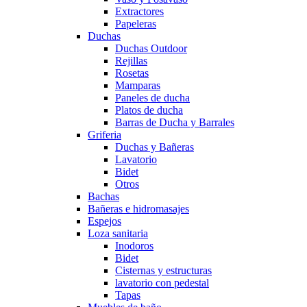
Extractores
Papeleras
Duchas
Duchas Outdoor
Rejillas
Rosetas
Mamparas
Paneles de ducha
Platos de ducha
Barras de Ducha y Barrales
Griferia
Duchas y Bañeras
Lavatorio
Bidet
Otros
Bachas
Bañeras e hidromasajes
Espejos
Loza sanitaria
Inodoros
Bidet
Cisternas y estructuras
lavatorio con pedestal
Tapas