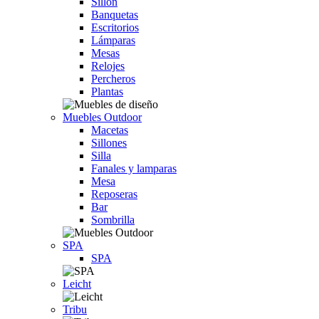
Sillón
Banquetas
Escritorios
Lámparas
Mesas
Relojes
Percheros
Plantas
Muebles Outdoor
Macetas
Sillones
Silla
Fanales y lamparas
Mesa
Reposeras
Bar
Sombrilla
SPA
SPA
Leicht
Tribu