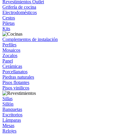
Revestimientos Outlet
Grifería de cocina
Electrodomésticos
Cestos
Piletas
Kits
Complementos de instalación
Perfiles
Mosaicos
Zocalos
Panel
Cerámicas
Porcellanatos
Piedras naturales
Pisos flotantes
Pisos vinilicos
Sillas
Sillón
Banquetas
Escritorios
Lámparas
Mesas
Relojes