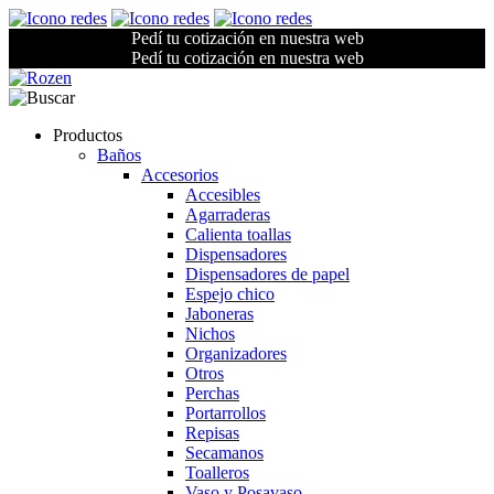
Pedí tu cotización en nuestra web
Pedí tu cotización en nuestra web
Productos
Baños
Accesorios
Accesibles
Agarraderas
Calienta toallas
Dispensadores
Dispensadores de papel
Espejo chico
Jaboneras
Nichos
Organizadores
Otros
Perchas
Portarrollos
Repisas
Secamanos
Toalleros
Vaso y Posavaso