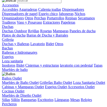
Accesorios
Accesibles
Agarraderas
Calienta toallas
Dispensadores
Dispensadores de papel
Espejo chico
Jaboneras
Nichos
Organizadores
Otros
Perchas
Portarrollos
Repisas
Secamanos
Toalleros
Vaso y Posavaso
Extractores
Papeleras
Duchas
Duchas Outdoor
Rejillas
Rosetas
Mamparas
Paneles de ducha
Platos de ducha
Barras de Ducha y Barrales
Griferia
Duchas y Bañeras
Lavatorio
Bidet
Otros
Bachas
Bañeras e hidromasajes
Espejos
Loza sanitaria
Inodoros
Bidet
Cisternas y estructuras
lavatorio con pedestal
Tapas
Muebles de baño
Baños Outlet
Muebles de Baño Outlet
Griferîas Baño Outlet
Loza Sanitaria Outlet
Cabinas y Mamparas Outlet
Espejos Outlet
Accesorios Outlet
Cocinas Outlet
Muebles de Diseño Outlet
Sillas
Sillón
Banquetas
Escritorios
Lámparas
Mesas
Relojes
Percheros