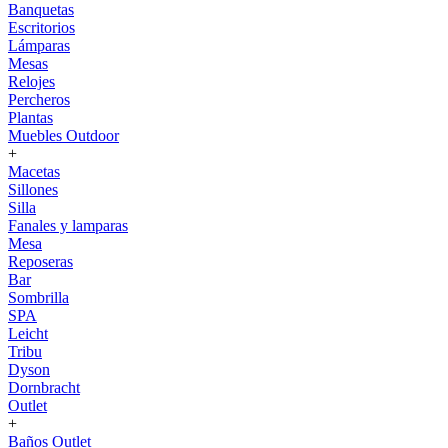
Banquetas
Escritorios
Lámparas
Mesas
Relojes
Percheros
Plantas
Muebles Outdoor
+
Macetas
Sillones
Silla
Fanales y lamparas
Mesa
Reposeras
Bar
Sombrilla
SPA
Leicht
Tribu
Dyson
Dornbracht
Outlet
+
Baños Outlet