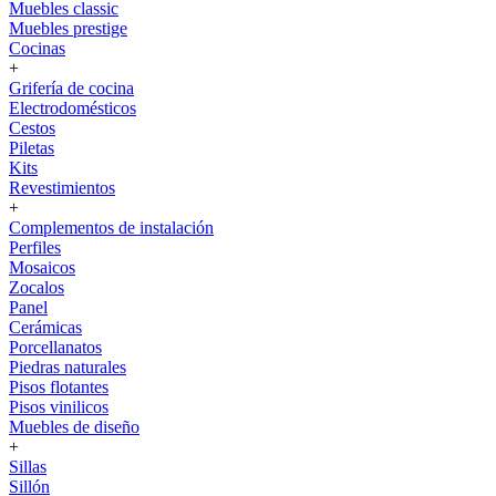
Muebles classic
Muebles prestige
Cocinas
+
Grifería de cocina
Electrodomésticos
Cestos
Piletas
Kits
Revestimientos
+
Complementos de instalación
Perfiles
Mosaicos
Zocalos
Panel
Cerámicas
Porcellanatos
Piedras naturales
Pisos flotantes
Pisos vinilicos
Muebles de diseño
+
Sillas
Sillón