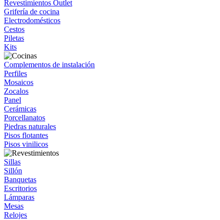
Revestimientos Outlet
Grifería de cocina
Electrodomésticos
Cestos
Piletas
Kits
Complementos de instalación
Perfiles
Mosaicos
Zocalos
Panel
Cerámicas
Porcellanatos
Piedras naturales
Pisos flotantes
Pisos vinilicos
Sillas
Sillón
Banquetas
Escritorios
Lámparas
Mesas
Relojes