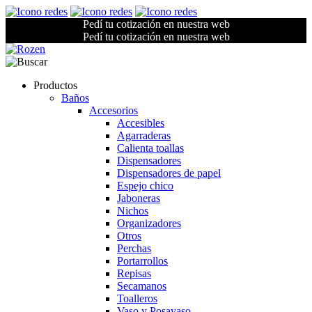
Pedí tu cotización en nuestra web
Pedí tu cotización en nuestra web
Productos
Baños
Accesorios
Accesibles
Agarraderas
Calienta toallas
Dispensadores
Dispensadores de papel
Espejo chico
Jaboneras
Nichos
Organizadores
Otros
Perchas
Portarrollos
Repisas
Secamanos
Toalleros
Vaso y Posavaso