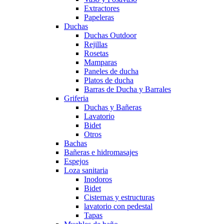
Extractores
Papeleras
Duchas
Duchas Outdoor
Rejillas
Rosetas
Mamparas
Paneles de ducha
Platos de ducha
Barras de Ducha y Barrales
Griferia
Duchas y Bañeras
Lavatorio
Bidet
Otros
Bachas
Bañeras e hidromasajes
Espejos
Loza sanitaria
Inodoros
Bidet
Cisternas y estructuras
lavatorio con pedestal
Tapas