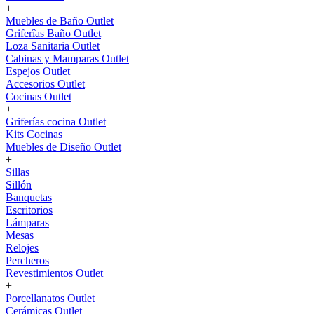
+
Muebles de Baño Outlet
Griferîas Baño Outlet
Loza Sanitaria Outlet
Cabinas y Mamparas Outlet
Espejos Outlet
Accesorios Outlet
Cocinas Outlet
+
Griferías cocina Outlet
Kits Cocinas
Muebles de Diseño Outlet
+
Sillas
Sillón
Banquetas
Escritorios
Lámparas
Mesas
Relojes
Percheros
Revestimientos Outlet
+
Porcellanatos Outlet
Cerámicas Outlet