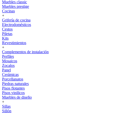
Muebles classic
Muebles prestige
Cocinas
+
Grifería de cocina
Electrodomésticos
Cestos
Piletas
Kits
Revestimientos
+
Complementos de instalación
Perfiles
Mosaicos
Zocalos
Panel
Cerámicas
Porcellanatos
Piedras naturales
Pisos flotantes
Pisos vinilicos
Muebles de diseño
+
Sillas
Sillón