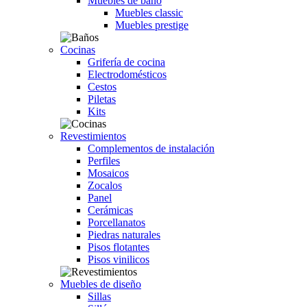
Muebles de baño
Muebles classic
Muebles prestige
Cocinas
Grifería de cocina
Electrodomésticos
Cestos
Piletas
Kits
Revestimientos
Complementos de instalación
Perfiles
Mosaicos
Zocalos
Panel
Cerámicas
Porcellanatos
Piedras naturales
Pisos flotantes
Pisos vinilicos
Muebles de diseño
Sillas