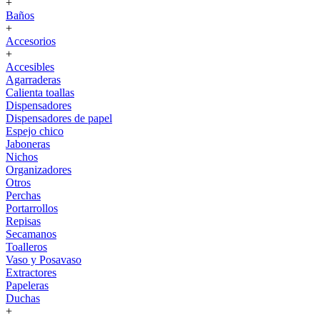
+
Baños
+
Accesorios
+
Accesibles
Agarraderas
Calienta toallas
Dispensadores
Dispensadores de papel
Espejo chico
Jaboneras
Nichos
Organizadores
Otros
Perchas
Portarrollos
Repisas
Secamanos
Toalleros
Vaso y Posavaso
Extractores
Papeleras
Duchas
+