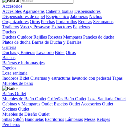
Accesorios
Accesibles
Agarraderas
Calienta toallas
Dispensadores
Dispensadores de papel
Espejo chico
Jaboneras
Nichos
Organizadores
Otros
Perchas
Portarrollos
Repisas
Secamanos
Toalleros
Vaso y Posavaso
Extractores
Papeleras
Duchas
Duchas Outdoor
Rejillas
Rosetas
Mamparas
Paneles de ducha
Platos de ducha
Barras de Ducha y Barrales
Griferia
Duchas y Bañeras
Lavatorio
Bidet
Otros
Bachas
Bañeras e hidromasajes
Espejos
Loza sanitaria
Inodoros
Bidet
Cisternas y estructuras
lavatorio con pedestal
Tapas
Muebles de baño
Baños Outlet
Muebles de Baño Outlet
Griferîas Baño Outlet
Loza Sanitaria Outlet
Cabinas y Mamparas Outlet
Espejos Outlet
Accesorios Outlet
Cocinas Outlet
Muebles de Diseño Outlet
Sillas
Sillón
Banquetas
Escritorios
Lámparas
Mesas
Relojes
Percheros