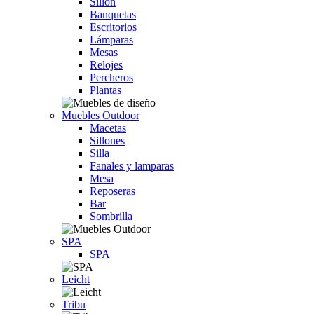
Sillón
Banquetas
Escritorios
Lámparas
Mesas
Relojes
Percheros
Plantas
Muebles Outdoor
Macetas
Sillones
Silla
Fanales y lamparas
Mesa
Reposeras
Bar
Sombrilla
SPA
SPA
Leicht
Tribu