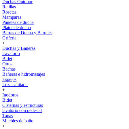
Duchas Outdoor
Rejillas
Rosetas
Mamparas
Paneles de ducha
Platos de ducha
Barras de Ducha y Barrales
Griferia
+
Duchas y Bañeras
Lavatorio
Bidet
Otros
Bachas
Bañeras e hidromasajes
Espejos
Loza sanitaria
+
Inodoros
Bidet
Cisternas y estructuras
lavatorio con pedestal
Tapas
Muebles de baño
+