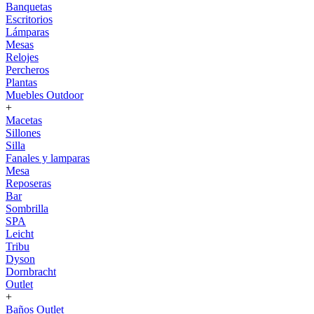
Banquetas
Escritorios
Lámparas
Mesas
Relojes
Percheros
Plantas
Muebles Outdoor
+
Macetas
Sillones
Silla
Fanales y lamparas
Mesa
Reposeras
Bar
Sombrilla
SPA
Leicht
Tribu
Dyson
Dornbracht
Outlet
+
Baños Outlet