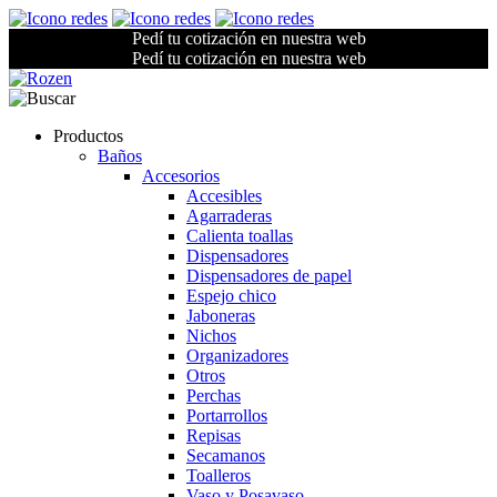
Pedí tu cotización en nuestra web
Pedí tu cotización en nuestra web
Productos
Baños
Accesorios
Accesibles
Agarraderas
Calienta toallas
Dispensadores
Dispensadores de papel
Espejo chico
Jaboneras
Nichos
Organizadores
Otros
Perchas
Portarrollos
Repisas
Secamanos
Toalleros
Vaso y Posavaso