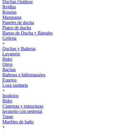
Duchas Outdoor
Rejillas
Rosetas
Mamparas
Paneles de ducha
Platos de ducha
Barras de Ducha y Barrales
Griferia
+
Duchas y Bañeras
Lavatorio
Bidet
Otros
Bachas
Bañeras e hidromasajes
Espejos
Loza sanitaria
+
Inodoros
Bidet
Cisternas y estructuras
lavatorio con pedestal
Tapas
Muebles de baño
+