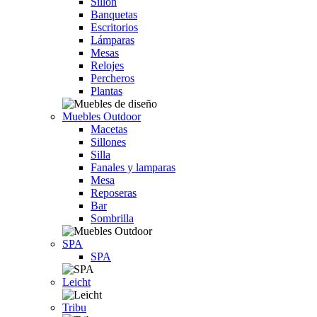
Sillón
Banquetas
Escritorios
Lámparas
Mesas
Relojes
Percheros
Plantas
Muebles Outdoor
Macetas
Sillones
Silla
Fanales y lamparas
Mesa
Reposeras
Bar
Sombrilla
SPA
SPA
Leicht
Tribu