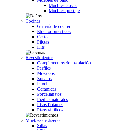
Muebles de baño
Muebles classic
Muebles prestige
Cocinas
Grifería de cocina
Electrodomésticos
Cestos
Piletas
Kits
Revestimientos
Complementos de instalación
Perfiles
Mosaicos
Zocalos
Panel
Cerámicas
Porcellanatos
Piedras naturales
Pisos flotantes
Pisos vinilicos
Muebles de diseño
Sillas