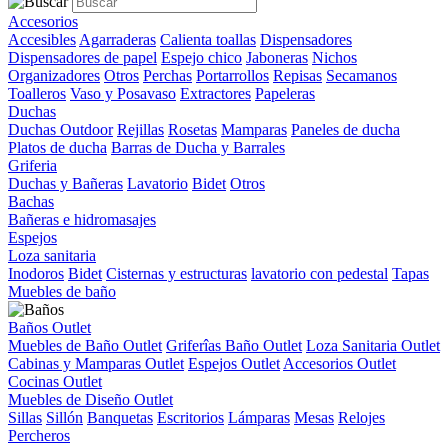
Accesorios
Accesibles
Agarraderas
Calienta toallas
Dispensadores
Dispensadores de papel
Espejo chico
Jaboneras
Nichos
Organizadores
Otros
Perchas
Portarrollos
Repisas
Secamanos
Toalleros
Vaso y Posavaso
Extractores
Papeleras
Duchas
Duchas Outdoor
Rejillas
Rosetas
Mamparas
Paneles de ducha
Platos de ducha
Barras de Ducha y Barrales
Griferia
Duchas y Bañeras
Lavatorio
Bidet
Otros
Bachas
Bañeras e hidromasajes
Espejos
Loza sanitaria
Inodoros
Bidet
Cisternas y estructuras
lavatorio con pedestal
Tapas
Muebles de baño
Baños Outlet
Muebles de Baño Outlet
Griferîas Baño Outlet
Loza Sanitaria Outlet
Cabinas y Mamparas Outlet
Espejos Outlet
Accesorios Outlet
Cocinas Outlet
Muebles de Diseño Outlet
Sillas
Sillón
Banquetas
Escritorios
Lámparas
Mesas
Relojes
Percheros