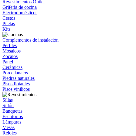
Revestimientos Outlet
Grifería de cocina
Electrodomésticos
Cestos
Piletas
Kits
Complementos de instalación
Perfiles
Mosaicos
Zocalos
Panel
Cerámicas
Porcellanatos
Piedras naturales
Pisos flotantes
Pisos vinilicos
Sillas
Sillón
Banquetas
Escritorios
Lámparas
Mesas
Relojes