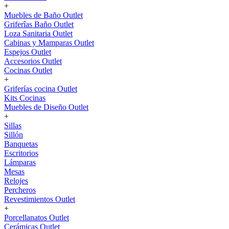
+
Muebles de Baño Outlet
Griferîas Baño Outlet
Loza Sanitaria Outlet
Cabinas y Mamparas Outlet
Espejos Outlet
Accesorios Outlet
Cocinas Outlet
+
Griferías cocina Outlet
Kits Cocinas
Muebles de Diseño Outlet
+
Sillas
Sillón
Banquetas
Escritorios
Lámparas
Mesas
Relojes
Percheros
Revestimientos Outlet
+
Porcellanatos Outlet
Cerámicas Outlet