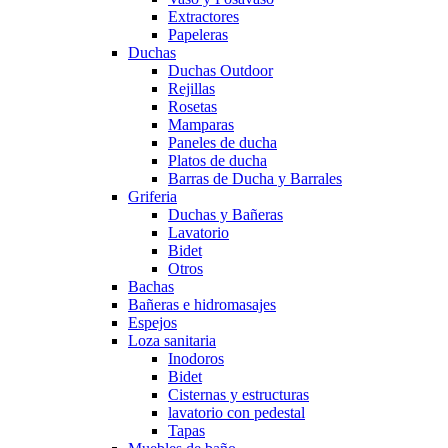
Extractores
Papeleras
Duchas
Duchas Outdoor
Rejillas
Rosetas
Mamparas
Paneles de ducha
Platos de ducha
Barras de Ducha y Barrales
Griferia
Duchas y Bañeras
Lavatorio
Bidet
Otros
Bachas
Bañeras e hidromasajes
Espejos
Loza sanitaria
Inodoros
Bidet
Cisternas y estructuras
lavatorio con pedestal
Tapas