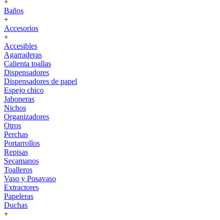
+
Baños
+
Accesorios
+
Accesibles
Agarraderas
Calienta toallas
Dispensadores
Dispensadores de papel
Espejo chico
Jaboneras
Nichos
Organizadores
Otros
Perchas
Portarrollos
Repisas
Secamanos
Toalleros
Vaso y Posavaso
Extractores
Papeleras
Duchas
+