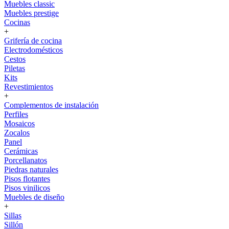
Muebles classic
Muebles prestige
Cocinas
+
Grifería de cocina
Electrodomésticos
Cestos
Piletas
Kits
Revestimientos
+
Complementos de instalación
Perfiles
Mosaicos
Zocalos
Panel
Cerámicas
Porcellanatos
Piedras naturales
Pisos flotantes
Pisos vinilicos
Muebles de diseño
+
Sillas
Sillón