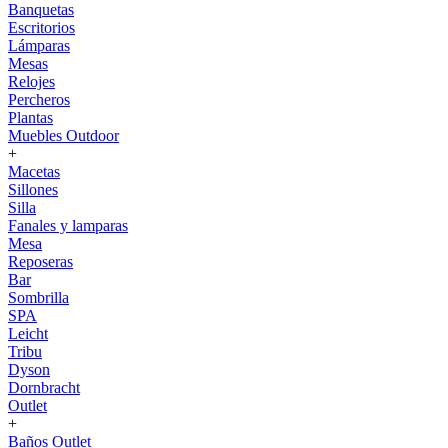
Banquetas
Escritorios
Lámparas
Mesas
Relojes
Percheros
Plantas
Muebles Outdoor
+
Macetas
Sillones
Silla
Fanales y lamparas
Mesa
Reposeras
Bar
Sombrilla
SPA
Leicht
Tribu
Dyson
Dornbracht
Outlet
+
Baños Outlet