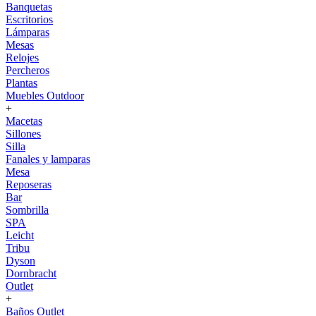
Banquetas
Escritorios
Lámparas
Mesas
Relojes
Percheros
Plantas
Muebles Outdoor
+
Macetas
Sillones
Silla
Fanales y lamparas
Mesa
Reposeras
Bar
Sombrilla
SPA
Leicht
Tribu
Dyson
Dornbracht
Outlet
+
Baños Outlet