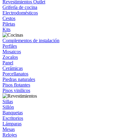
Revestimientos Outlet
Grifería de cocina
Electrodomésticos
Cestos
Piletas
Kits
Complementos de instalación
Perfiles
Mosaicos
Zocalos
Panel
Cerámicas
Porcellanatos
Piedras naturales
Pisos flotantes
Pisos vinilicos
Sillas
Sillón
Banquetas
Escritorios
Lámparas
Mesas
Relojes