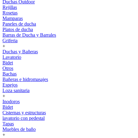
Duchas Outdoor
Rejillas
Rosetas
Mamparas
Paneles de ducha
Platos de ducha
Barras de Ducha y Barrales
Griferia
+
Duchas y Bañeras
Lavatorio
Bidet
Otros
Bachas
Bañeras e hidromasajes
Espejos
Loza sanitaria
+
Inodoros
Bidet
Cisternas y estructuras
lavatorio con pedestal
Tapas
Muebles de baño
+