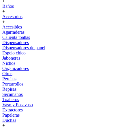
+
Baños
+
Accesorios
+
Accesibles
Agarraderas
Calienta toallas
Dispensadores
Dispensadores de papel
Espejo chico
Jaboneras
Nichos
Organizadores
Otros
Perchas
Portarrollos
Repisas
Secamanos
Toalleros
Vaso y Posavaso
Extractores
Papeleras
Duchas
+