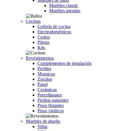
Muebles de baño
Muebles classic
Muebles prestige
Cocinas
Grifería de cocina
Electrodomésticos
Cestos
Piletas
Kits
Revestimientos
Complementos de instalación
Perfiles
Mosaicos
Zocalos
Panel
Cerámicas
Porcellanatos
Piedras naturales
Pisos flotantes
Pisos vinilicos
Muebles de diseño
Sillas