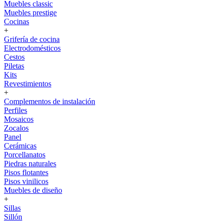
Muebles classic
Muebles prestige
Cocinas
+
Grifería de cocina
Electrodomésticos
Cestos
Piletas
Kits
Revestimientos
+
Complementos de instalación
Perfiles
Mosaicos
Zocalos
Panel
Cerámicas
Porcellanatos
Piedras naturales
Pisos flotantes
Pisos vinilicos
Muebles de diseño
+
Sillas
Sillón