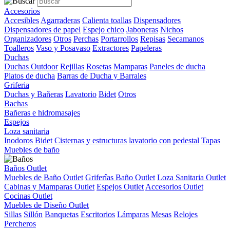
Accesorios
Accesibles
Agarraderas
Calienta toallas
Dispensadores
Dispensadores de papel
Espejo chico
Jaboneras
Nichos
Organizadores
Otros
Perchas
Portarrollos
Repisas
Secamanos
Toalleros
Vaso y Posavaso
Extractores
Papeleras
Duchas
Duchas Outdoor
Rejillas
Rosetas
Mamparas
Paneles de ducha
Platos de ducha
Barras de Ducha y Barrales
Griferia
Duchas y Bañeras
Lavatorio
Bidet
Otros
Bachas
Bañeras e hidromasajes
Espejos
Loza sanitaria
Inodoros
Bidet
Cisternas y estructuras
lavatorio con pedestal
Tapas
Muebles de baño
Baños Outlet
Muebles de Baño Outlet
Griferîas Baño Outlet
Loza Sanitaria Outlet
Cabinas y Mamparas Outlet
Espejos Outlet
Accesorios Outlet
Cocinas Outlet
Muebles de Diseño Outlet
Sillas
Sillón
Banquetas
Escritorios
Lámparas
Mesas
Relojes
Percheros