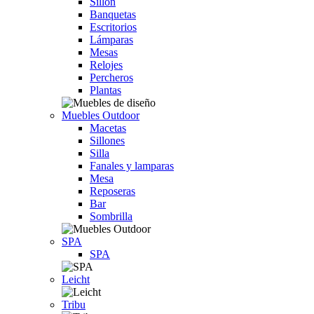
Sillón
Banquetas
Escritorios
Lámparas
Mesas
Relojes
Percheros
Plantas
Muebles Outdoor
Macetas
Sillones
Silla
Fanales y lamparas
Mesa
Reposeras
Bar
Sombrilla
SPA
SPA
Leicht
Tribu