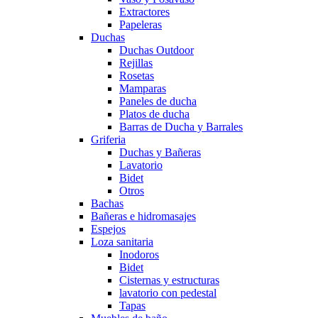
Extractores
Papeleras
Duchas
Duchas Outdoor
Rejillas
Rosetas
Mamparas
Paneles de ducha
Platos de ducha
Barras de Ducha y Barrales
Griferia
Duchas y Bañeras
Lavatorio
Bidet
Otros
Bachas
Bañeras e hidromasajes
Espejos
Loza sanitaria
Inodoros
Bidet
Cisternas y estructuras
lavatorio con pedestal
Tapas