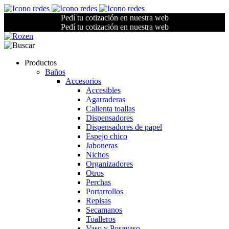
Pedí tu cotización en nuestra web
Pedí tu cotización en nuestra web
Productos
Baños
Accesorios
Accesibles
Agarraderas
Calienta toallas
Dispensadores
Dispensadores de papel
Espejo chico
Jaboneras
Nichos
Organizadores
Otros
Perchas
Portarrollos
Repisas
Secamanos
Toalleros
Vaso y Posavaso