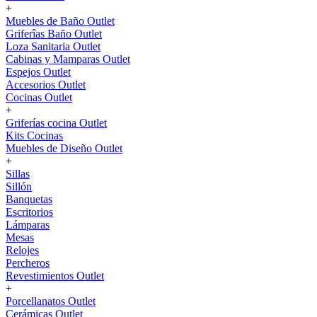
+
Muebles de Baño Outlet
Griferîas Baño Outlet
Loza Sanitaria Outlet
Cabinas y Mamparas Outlet
Espejos Outlet
Accesorios Outlet
Cocinas Outlet
+
Griferías cocina Outlet
Kits Cocinas
Muebles de Diseño Outlet
+
Sillas
Sillón
Banquetas
Escritorios
Lámparas
Mesas
Relojes
Percheros
Revestimientos Outlet
+
Porcellanatos Outlet
Cerámicas Outlet