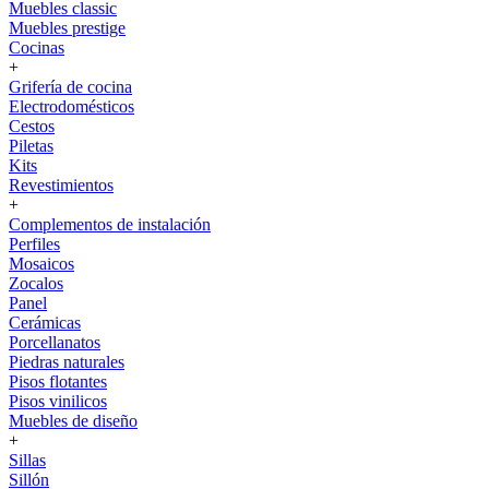
Muebles classic
Muebles prestige
Cocinas
+
Grifería de cocina
Electrodomésticos
Cestos
Piletas
Kits
Revestimientos
+
Complementos de instalación
Perfiles
Mosaicos
Zocalos
Panel
Cerámicas
Porcellanatos
Piedras naturales
Pisos flotantes
Pisos vinilicos
Muebles de diseño
+
Sillas
Sillón