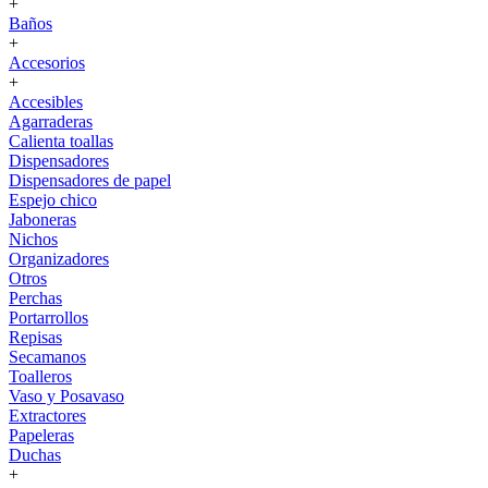
+
Baños
+
Accesorios
+
Accesibles
Agarraderas
Calienta toallas
Dispensadores
Dispensadores de papel
Espejo chico
Jaboneras
Nichos
Organizadores
Otros
Perchas
Portarrollos
Repisas
Secamanos
Toalleros
Vaso y Posavaso
Extractores
Papeleras
Duchas
+