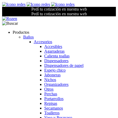
Pedí tu cotización en nuestra web
Pedí tu cotización en nuestra web
Productos
Baños
Accesorios
Accesibles
Agarraderas
Calienta toallas
Dispensadores
Dispensadores de papel
Espejo chico
Jaboneras
Nichos
Organizadores
Otros
Perchas
Portarrollos
Repisas
Secamanos
Toalleros
Vaso y Posavaso