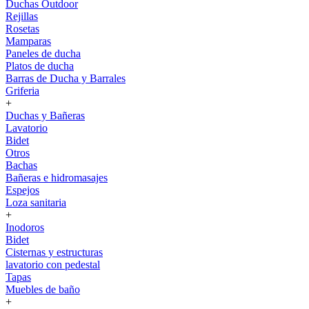
Duchas Outdoor
Rejillas
Rosetas
Mamparas
Paneles de ducha
Platos de ducha
Barras de Ducha y Barrales
Griferia
+
Duchas y Bañeras
Lavatorio
Bidet
Otros
Bachas
Bañeras e hidromasajes
Espejos
Loza sanitaria
+
Inodoros
Bidet
Cisternas y estructuras
lavatorio con pedestal
Tapas
Muebles de baño
+