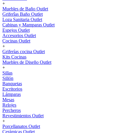
+
Muebles de Baño Outlet
Griferîas Baño Outlet
Loza Sanitaria Outlet
Cabinas y Mamparas Outlet
Espejos Outlet
Accesorios Outlet
Cocinas Outlet
+
Griferías cocina Outlet
Kits Cocinas
Muebles de Diseño Outlet
+
Sillas
Sillón
Banquetas
Escritorios
Lámparas
Mesas
Relojes
Percheros
Revestimientos Outlet
+
Porcellanatos Outlet
Cerámicas Outlet