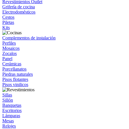
Revestimientos Outlet
Grifería de cocina
Electrodomésticos
Cestos
Piletas
Kits
Complementos de instalación
Perfiles
Mosaicos
Zocalos
Panel
Cerámicas
Porcellanatos
Piedras naturales
Pisos flotantes
Pisos vinilicos
Sillas
Sillón
Banquetas
Escritorios
Lámparas
Mesas
Relojes