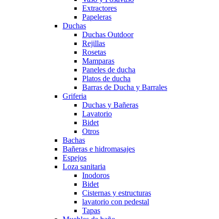
Extractores
Papeleras
Duchas
Duchas Outdoor
Rejillas
Rosetas
Mamparas
Paneles de ducha
Platos de ducha
Barras de Ducha y Barrales
Griferia
Duchas y Bañeras
Lavatorio
Bidet
Otros
Bachas
Bañeras e hidromasajes
Espejos
Loza sanitaria
Inodoros
Bidet
Cisternas y estructuras
lavatorio con pedestal
Tapas