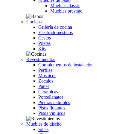
Muebles de baño
Muebles classic
Muebles prestige
Cocinas
Grifería de cocina
Electrodomésticos
Cestos
Piletas
Kits
Revestimientos
Complementos de instalación
Perfiles
Mosaicos
Zocalos
Panel
Cerámicas
Porcellanatos
Piedras naturales
Pisos flotantes
Pisos vinilicos
Muebles de diseño
Sillas