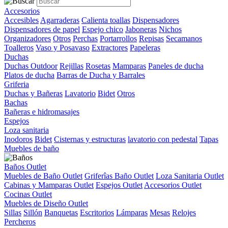
Accesorios
Accesibles
Agarraderas
Calienta toallas
Dispensadores
Dispensadores de papel
Espejo chico
Jaboneras
Nichos
Organizadores
Otros
Perchas
Portarrollos
Repisas
Secamanos
Toalleros
Vaso y Posavaso
Extractores
Papeleras
Duchas
Duchas Outdoor
Rejillas
Rosetas
Mamparas
Paneles de ducha
Platos de ducha
Barras de Ducha y Barrales
Griferia
Duchas y Bañeras
Lavatorio
Bidet
Otros
Bachas
Bañeras e hidromasajes
Espejos
Loza sanitaria
Inodoros
Bidet
Cisternas y estructuras
lavatorio con pedestal
Tapas
Muebles de baño
Baños Outlet
Muebles de Baño Outlet
Griferîas Baño Outlet
Loza Sanitaria Outlet
Cabinas y Mamparas Outlet
Espejos Outlet
Accesorios Outlet
Cocinas Outlet
Muebles de Diseño Outlet
Sillas
Sillón
Banquetas
Escritorios
Lámparas
Mesas
Relojes
Percheros