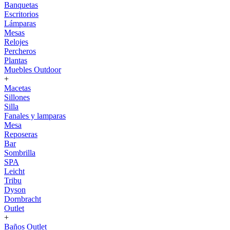
Banquetas
Escritorios
Lámparas
Mesas
Relojes
Percheros
Plantas
Muebles Outdoor
+
Macetas
Sillones
Silla
Fanales y lamparas
Mesa
Reposeras
Bar
Sombrilla
SPA
Leicht
Tribu
Dyson
Dornbracht
Outlet
+
Baños Outlet