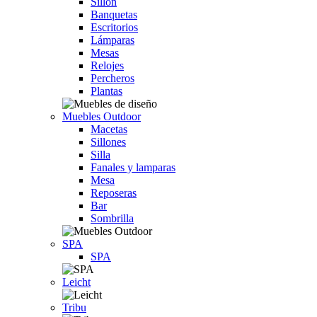
Sillón
Banquetas
Escritorios
Lámparas
Mesas
Relojes
Percheros
Plantas
Muebles Outdoor
Macetas
Sillones
Silla
Fanales y lamparas
Mesa
Reposeras
Bar
Sombrilla
SPA
SPA
Leicht
Tribu