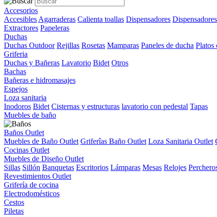
Accesorios
Accesibles
Agarraderas
Calienta toallas
Dispensadores
Dispensadores
Extractores
Papeleras
Duchas
Duchas Outdoor
Rejillas
Rosetas
Mamparas
Paneles de ducha
Platos
Griferia
Duchas y Bañeras
Lavatorio
Bidet
Otros
Bachas
Bañeras e hidromasajes
Espejos
Loza sanitaria
Inodoros
Bidet
Cisternas y estructuras
lavatorio con pedestal
Tapas
Muebles de baño
Baños Outlet
Muebles de Baño Outlet
Griferîas Baño Outlet
Loza Sanitaria Outlet
Cocinas Outlet
Muebles de Diseño Outlet
Sillas
Sillón
Banquetas
Escritorios
Lámparas
Mesas
Relojes
Perchero
Revestimientos Outlet
Grifería de cocina
Electrodomésticos
Cestos
Piletas