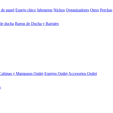
 de papel
Espejo chico
Jaboneras
Nichos
Organizadores
Otros
Perchas
 de ducha
Barras de Ducha y Barrales
Cabinas y Mamparas Outlet
Espejos Outlet
Accesorios Outlet
s