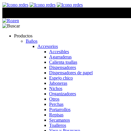
Productos
Baños
Accesorios
Accesibles
Agarraderas
Calienta toallas
Dispensadores
Dispensadores de papel
Espejo chico
Jaboneras
Nichos
Organizadores
Otros
Perchas
Portarrollos
Repisas
Secamanos
Toalleros
Vaso y Posavaso