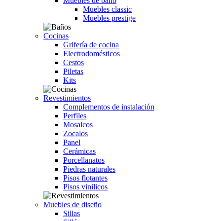
Muebles de baño
Muebles classic
Muebles prestige
Cocinas
Grifería de cocina
Electrodomésticos
Cestos
Piletas
Kits
Revestimientos
Complementos de instalación
Perfiles
Mosaicos
Zocalos
Panel
Cerámicas
Porcellanatos
Piedras naturales
Pisos flotantes
Pisos vinilicos
Muebles de diseño
Sillas