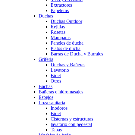
Extractores
Papeleras
Duchas
Duchas Outdoor
Rejillas
Rosetas
Mamparas
Paneles de ducha
Platos de ducha
Barras de Ducha y Barrales
Griferia
Duchas y Bañeras
Lavatorio
Bidet
Otros
Bachas
Bañeras e hidromasajes
Espejos
Loza sanitaria
Inodoros
Bidet
Cisternas y estructuras
lavatorio con pedestal
Tapas