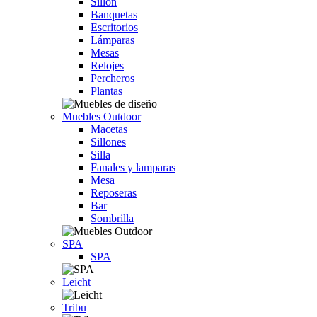
Sillón
Banquetas
Escritorios
Lámparas
Mesas
Relojes
Percheros
Plantas
Muebles Outdoor
Macetas
Sillones
Silla
Fanales y lamparas
Mesa
Reposeras
Bar
Sombrilla
SPA
SPA
Leicht
Tribu