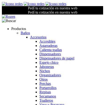
Pedí tu cotización en nuestra web
Pedí tu cotización en nuestra web
Productos
Baños
Accesorios
Accesibles
Agarraderas
Calienta toallas
Dispensadores
Dispensadores de papel
Espejo chico
Jaboneras
Nichos
Organizadores
Otros
Perchas
Portarrollos
Repisas
Secamanos
Toalleros
Vaso y Posavaso