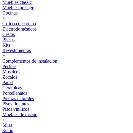
Muebles classic
Muebles prestige
Cocinas
+
Grifería de cocina
Electrodomésticos
Cestos
Piletas
Kits
Revestimientos
+
Complementos de instalación
Perfiles
Mosaicos
Zocalos
Panel
Cerámicas
Porcellanatos
Piedras naturales
Pisos flotantes
Pisos vinilicos
Muebles de diseño
+
Sillas
Sillón