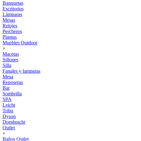
Banquetas
Escritorios
Lámparas
Mesas
Relojes
Percheros
Plantas
Muebles Outdoor
+
Macetas
Sillones
Silla
Fanales y lamparas
Mesa
Reposeras
Bar
Sombrilla
SPA
Leicht
Tribu
Dyson
Dornbracht
Outlet
+
Baños Outlet