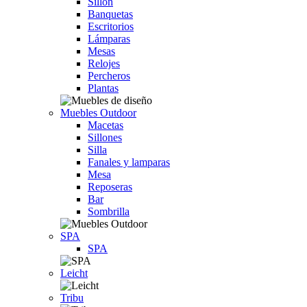
Sillón
Banquetas
Escritorios
Lámparas
Mesas
Relojes
Percheros
Plantas
Muebles Outdoor
Macetas
Sillones
Silla
Fanales y lamparas
Mesa
Reposeras
Bar
Sombrilla
SPA
SPA
Leicht
Tribu