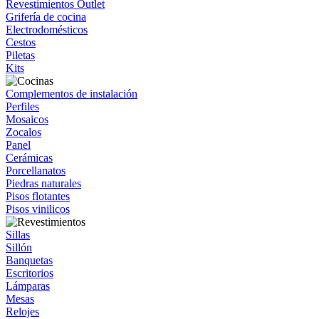
Revestimientos Outlet
Grifería de cocina
Electrodomésticos
Cestos
Piletas
Kits
Complementos de instalación
Perfiles
Mosaicos
Zocalos
Panel
Cerámicas
Porcellanatos
Piedras naturales
Pisos flotantes
Pisos vinilicos
Sillas
Sillón
Banquetas
Escritorios
Lámparas
Mesas
Relojes