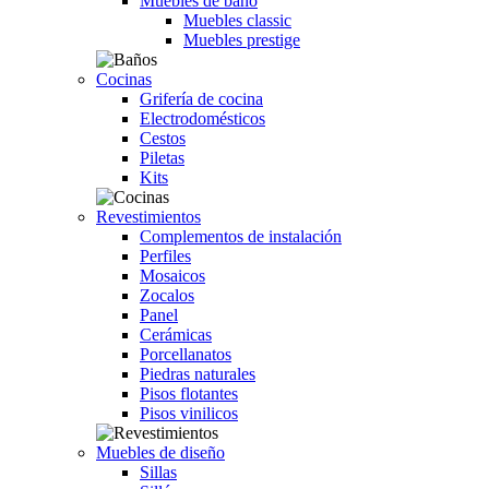
Muebles de baño
Muebles classic
Muebles prestige
Cocinas
Grifería de cocina
Electrodomésticos
Cestos
Piletas
Kits
Revestimientos
Complementos de instalación
Perfiles
Mosaicos
Zocalos
Panel
Cerámicas
Porcellanatos
Piedras naturales
Pisos flotantes
Pisos vinilicos
Muebles de diseño
Sillas