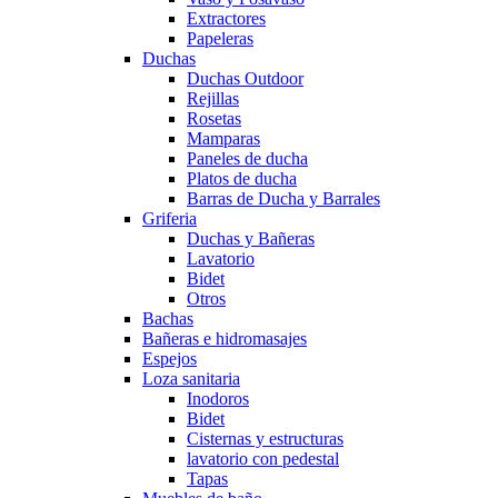
Extractores
Papeleras
Duchas
Duchas Outdoor
Rejillas
Rosetas
Mamparas
Paneles de ducha
Platos de ducha
Barras de Ducha y Barrales
Griferia
Duchas y Bañeras
Lavatorio
Bidet
Otros
Bachas
Bañeras e hidromasajes
Espejos
Loza sanitaria
Inodoros
Bidet
Cisternas y estructuras
lavatorio con pedestal
Tapas