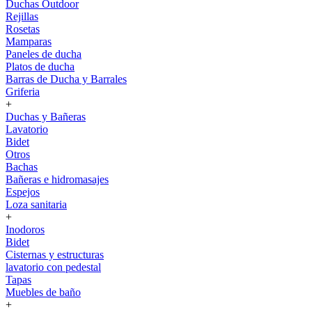
Duchas Outdoor
Rejillas
Rosetas
Mamparas
Paneles de ducha
Platos de ducha
Barras de Ducha y Barrales
Griferia
+
Duchas y Bañeras
Lavatorio
Bidet
Otros
Bachas
Bañeras e hidromasajes
Espejos
Loza sanitaria
+
Inodoros
Bidet
Cisternas y estructuras
lavatorio con pedestal
Tapas
Muebles de baño
+