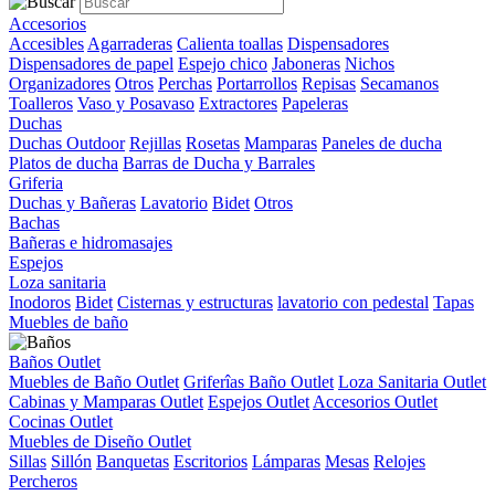
Accesorios
Accesibles
Agarraderas
Calienta toallas
Dispensadores
Dispensadores de papel
Espejo chico
Jaboneras
Nichos
Organizadores
Otros
Perchas
Portarrollos
Repisas
Secamanos
Toalleros
Vaso y Posavaso
Extractores
Papeleras
Duchas
Duchas Outdoor
Rejillas
Rosetas
Mamparas
Paneles de ducha
Platos de ducha
Barras de Ducha y Barrales
Griferia
Duchas y Bañeras
Lavatorio
Bidet
Otros
Bachas
Bañeras e hidromasajes
Espejos
Loza sanitaria
Inodoros
Bidet
Cisternas y estructuras
lavatorio con pedestal
Tapas
Muebles de baño
Baños Outlet
Muebles de Baño Outlet
Griferîas Baño Outlet
Loza Sanitaria Outlet
Cabinas y Mamparas Outlet
Espejos Outlet
Accesorios Outlet
Cocinas Outlet
Muebles de Diseño Outlet
Sillas
Sillón
Banquetas
Escritorios
Lámparas
Mesas
Relojes
Percheros