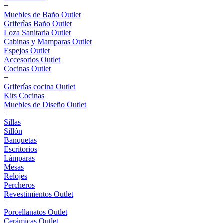
+
Muebles de Baño Outlet
Griferîas Baño Outlet
Loza Sanitaria Outlet
Cabinas y Mamparas Outlet
Espejos Outlet
Accesorios Outlet
Cocinas Outlet
+
Griferías cocina Outlet
Kits Cocinas
Muebles de Diseño Outlet
+
Sillas
Sillón
Banquetas
Escritorios
Lámparas
Mesas
Relojes
Percheros
Revestimientos Outlet
+
Porcellanatos Outlet
Cerámicas Outlet