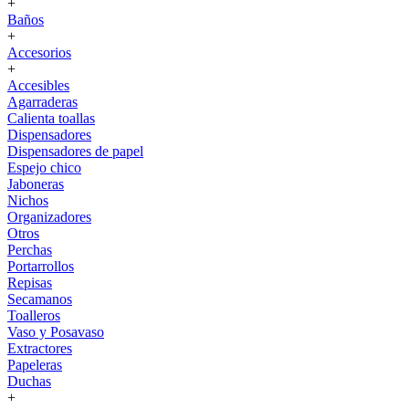
+
Baños
+
Accesorios
+
Accesibles
Agarraderas
Calienta toallas
Dispensadores
Dispensadores de papel
Espejo chico
Jaboneras
Nichos
Organizadores
Otros
Perchas
Portarrollos
Repisas
Secamanos
Toalleros
Vaso y Posavaso
Extractores
Papeleras
Duchas
+