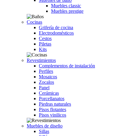
Muebles de baño
Muebles classic
Muebles prestige
Cocinas
Grifería de cocina
Electrodomésticos
Cestos
Piletas
Kits
Revestimientos
Complementos de instalación
Perfiles
Mosaicos
Zocalos
Panel
Cerámicas
Porcellanatos
Piedras naturales
Pisos flotantes
Pisos vinilicos
Muebles de diseño
Sillas