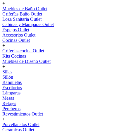
+
Muebles de Baño Outlet
Griferîas Baño Outlet
Loza Sanitaria Outlet
Cabinas y Mamparas Outlet
Espejos Outlet
Accesorios Outlet
Cocinas Outlet
+
Griferías cocina Outlet
Kits Cocinas
Muebles de Diseño Outlet
+
Sillas
Sillón
Banquetas
Escritorios
Lámparas
Mesas
Relojes
Percheros
Revestimientos Outlet
+
Porcellanatos Outlet
Cerámicas Outlet