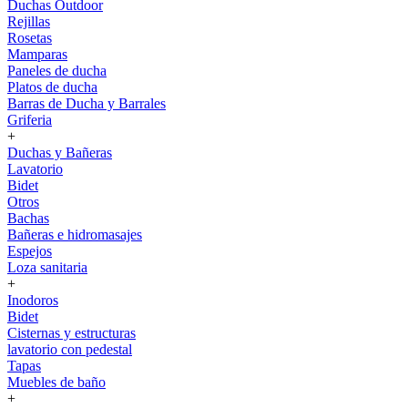
Duchas Outdoor
Rejillas
Rosetas
Mamparas
Paneles de ducha
Platos de ducha
Barras de Ducha y Barrales
Griferia
+
Duchas y Bañeras
Lavatorio
Bidet
Otros
Bachas
Bañeras e hidromasajes
Espejos
Loza sanitaria
+
Inodoros
Bidet
Cisternas y estructuras
lavatorio con pedestal
Tapas
Muebles de baño
+