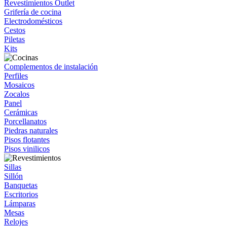
Revestimientos Outlet
Grifería de cocina
Electrodomésticos
Cestos
Piletas
Kits
Complementos de instalación
Perfiles
Mosaicos
Zocalos
Panel
Cerámicas
Porcellanatos
Piedras naturales
Pisos flotantes
Pisos vinilicos
Sillas
Sillón
Banquetas
Escritorios
Lámparas
Mesas
Relojes