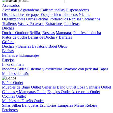
Accesorios
Accesibles
Agarraderas
Calienta toallas
Dispensadores
Dispensadores de papel
Espejo chico
Jaboneras
Nichos
Organizadores
Otros
Perchas
Portarrollos
Repisas
Secamanos
Toalleros
Vaso y Posavaso
Extractores
Papeleras
Duchas
Duchas Outdoor
Rejillas
Rosetas
Mamparas
Paneles de ducha
Platos de ducha
Barras de Ducha y Barrales
Griferia
Duchas y Bañeras
Lavatorio
Bidet
Otros
Bachas
Bañeras e hidromasajes
Espejos
Loza sanitaria
Inodoros
Bidet
Cisternas y estructuras
lavatorio con pedestal
Tapas
Muebles de baño
Baños Outlet
Muebles de Baño Outlet
Griferîas Baño Outlet
Loza Sanitaria Outlet
Cabinas y Mamparas Outlet
Espejos Outlet
Accesorios Outlet
Cocinas Outlet
Muebles de Diseño Outlet
Sillas
Sillón
Banquetas
Escritorios
Lámparas
Mesas
Relojes
Percheros