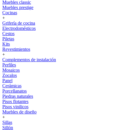
Muebles classic
Muebles prestige
Cocinas
+
Grifería de cocina
Electrodomésticos
Cestos
Piletas
Kits
Revestimientos
+
Complementos de instalación
Perfiles
Mosaicos
Zocalos
Panel
Cerámicas
Porcellanatos
Piedras naturales
Pisos flotantes
Pisos vinilicos
Muebles de diseño
+
Sillas
Sillón