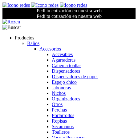
Pedí tu cotización en nuestra web
Pedí tu cotización en nuestra web
Productos
Baños
Accesorios
Accesibles
Agarraderas
Calienta toallas
Dispensadores
Dispensadores de papel
Espejo chico
Jaboneras
Nichos
Organizadores
Otros
Perchas
Portarrollos
Repisas
Secamanos
Toalleros
Vaso y Posavaso