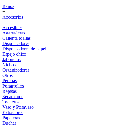
+
Baños
+
Accesorios
+
Accesibles
Agarraderas
Calienta toallas
Dispensadores
Dispensadores de papel
Espejo chico
Jaboneras
Nichos
Organizadores
Otros
Perchas
Portarrollos
Repisas
Secamanos
Toalleros
Vaso y Posavaso
Extractores
Papeleras
Duchas
+