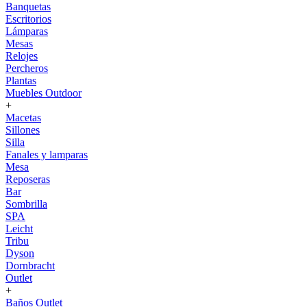
Banquetas
Escritorios
Lámparas
Mesas
Relojes
Percheros
Plantas
Muebles Outdoor
+
Macetas
Sillones
Silla
Fanales y lamparas
Mesa
Reposeras
Bar
Sombrilla
SPA
Leicht
Tribu
Dyson
Dornbracht
Outlet
+
Baños Outlet