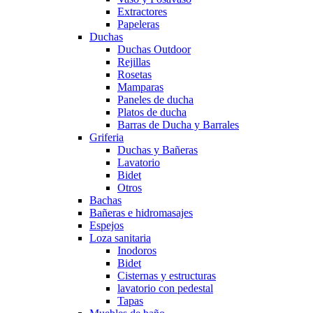
Extractores
Papeleras
Duchas
Duchas Outdoor
Rejillas
Rosetas
Mamparas
Paneles de ducha
Platos de ducha
Barras de Ducha y Barrales
Griferia
Duchas y Bañeras
Lavatorio
Bidet
Otros
Bachas
Bañeras e hidromasajes
Espejos
Loza sanitaria
Inodoros
Bidet
Cisternas y estructuras
lavatorio con pedestal
Tapas