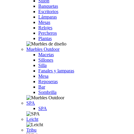
Sillón
Banquetas
Escritorios
Lámparas
Mesas
Relojes
Percheros
Plantas
Muebles Outdoor
Macetas
Sillones
Silla
Fanales y lamparas
Mesa
Reposeras
Bar
Sombrilla
SPA
SPA
Leicht
Tribu