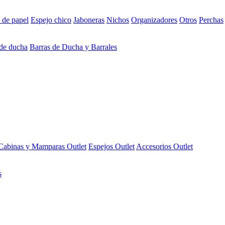
 de papel
Espejo chico
Jaboneras
Nichos
Organizadores
Otros
Perchas
 de ducha
Barras de Ducha y Barrales
Cabinas y Mamparas Outlet
Espejos Outlet
Accesorios Outlet
s