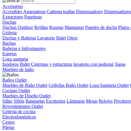
Accesorios
Accesibles
Agarraderas
Calienta toallas
Dispensadores
Dispensadores
Extractores
Papeleras
Duchas
Duchas Outdoor
Rejillas
Rosetas
Mamparas
Paneles de ducha
Platos
Griferia
Duchas y Bañeras
Lavatorio
Bidet
Otros
Bachas
Bañeras e hidromasajes
Espejos
Loza sanitaria
Inodoros
Bidet
Cisternas y estructuras
lavatorio con pedestal
Tapas
Muebles de baño
Baños Outlet
Muebles de Baño Outlet
Griferîas Baño Outlet
Loza Sanitaria Outlet
Cocinas Outlet
Muebles de Diseño Outlet
Sillas
Sillón
Banquetas
Escritorios
Lámparas
Mesas
Relojes
Perchero
Revestimientos Outlet
Grifería de cocina
Electrodomésticos
Cestos
Piletas