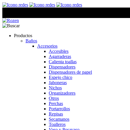
Productos
Baños
Accesorios
Accesibles
Agarraderas
Calienta toallas
Dispensadores
Dispensadores de papel
Espejo chico
Jaboneras
Nichos
Organizadores
Otros
Perchas
Portarrollos
Repisas
Secamanos
Toalleros
Vaso y Posavaso