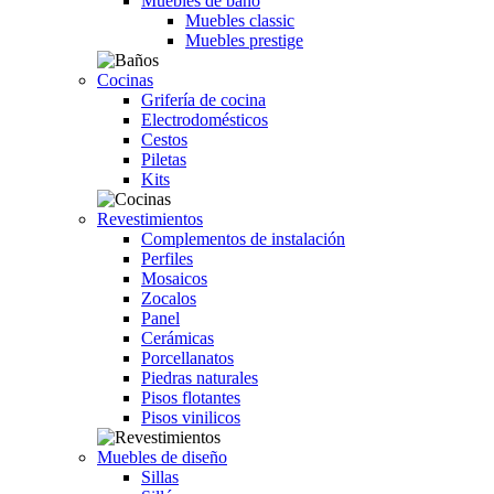
Muebles de baño
Muebles classic
Muebles prestige
Cocinas
Grifería de cocina
Electrodomésticos
Cestos
Piletas
Kits
Revestimientos
Complementos de instalación
Perfiles
Mosaicos
Zocalos
Panel
Cerámicas
Porcellanatos
Piedras naturales
Pisos flotantes
Pisos vinilicos
Muebles de diseño
Sillas