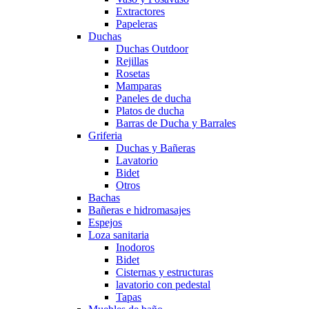
Extractores
Papeleras
Duchas
Duchas Outdoor
Rejillas
Rosetas
Mamparas
Paneles de ducha
Platos de ducha
Barras de Ducha y Barrales
Griferia
Duchas y Bañeras
Lavatorio
Bidet
Otros
Bachas
Bañeras e hidromasajes
Espejos
Loza sanitaria
Inodoros
Bidet
Cisternas y estructuras
lavatorio con pedestal
Tapas