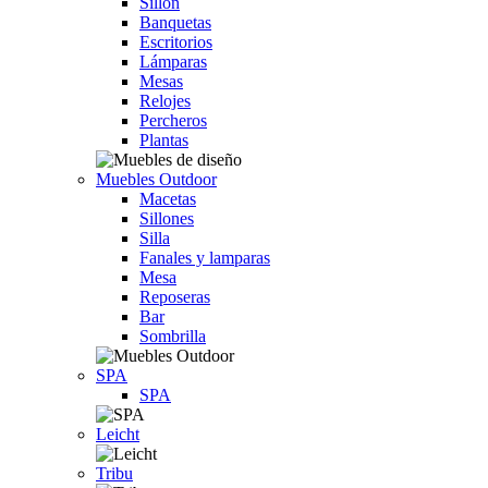
Sillón
Banquetas
Escritorios
Lámparas
Mesas
Relojes
Percheros
Plantas
Muebles Outdoor
Macetas
Sillones
Silla
Fanales y lamparas
Mesa
Reposeras
Bar
Sombrilla
SPA
SPA
Leicht
Tribu