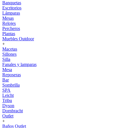
Banquetas
Escritorios
Lámparas
Mesas
Relojes
Percheros
Plantas
Muebles Outdoor
+
Macetas
Sillones
Silla
Fanales y lamparas
Mesa
Reposeras
Bar
Sombrilla
SPA
Leicht
Tribu
Dyson
Dornbracht
Outlet
+
Baños Outlet