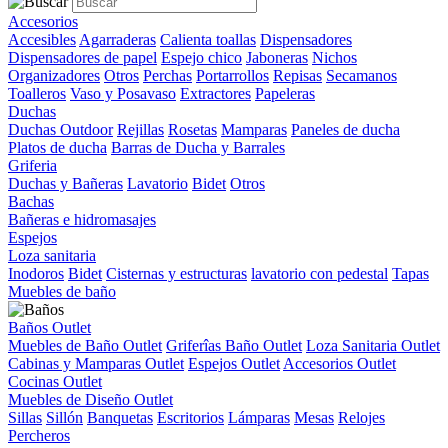
Accesorios
Accesibles
Agarraderas
Calienta toallas
Dispensadores
Dispensadores de papel
Espejo chico
Jaboneras
Nichos
Organizadores
Otros
Perchas
Portarrollos
Repisas
Secamanos
Toalleros
Vaso y Posavaso
Extractores
Papeleras
Duchas
Duchas Outdoor
Rejillas
Rosetas
Mamparas
Paneles de ducha
Platos de ducha
Barras de Ducha y Barrales
Griferia
Duchas y Bañeras
Lavatorio
Bidet
Otros
Bachas
Bañeras e hidromasajes
Espejos
Loza sanitaria
Inodoros
Bidet
Cisternas y estructuras
lavatorio con pedestal
Tapas
Muebles de baño
Baños Outlet
Muebles de Baño Outlet
Griferîas Baño Outlet
Loza Sanitaria Outlet
Cabinas y Mamparas Outlet
Espejos Outlet
Accesorios Outlet
Cocinas Outlet
Muebles de Diseño Outlet
Sillas
Sillón
Banquetas
Escritorios
Lámparas
Mesas
Relojes
Percheros