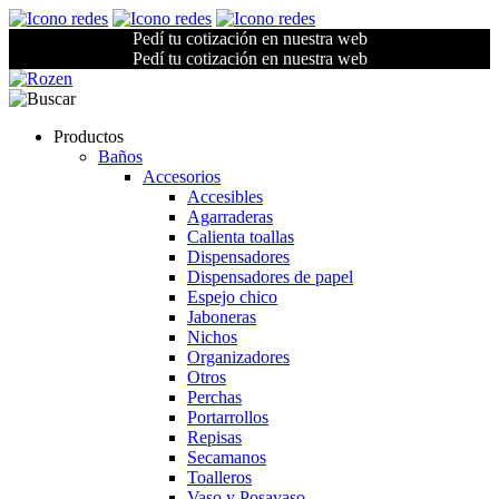
Pedí tu cotización en nuestra web
Pedí tu cotización en nuestra web
Productos
Baños
Accesorios
Accesibles
Agarraderas
Calienta toallas
Dispensadores
Dispensadores de papel
Espejo chico
Jaboneras
Nichos
Organizadores
Otros
Perchas
Portarrollos
Repisas
Secamanos
Toalleros
Vaso y Posavaso