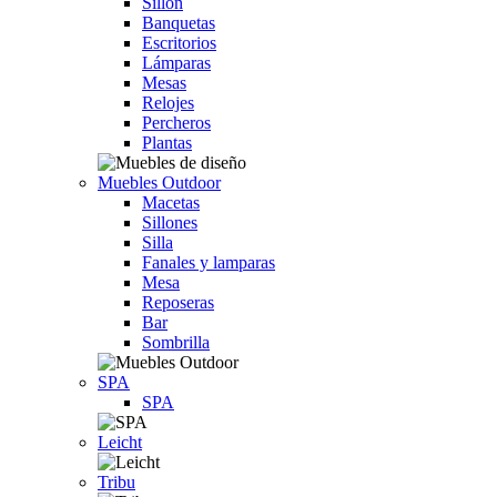
Sillón
Banquetas
Escritorios
Lámparas
Mesas
Relojes
Percheros
Plantas
Muebles Outdoor
Macetas
Sillones
Silla
Fanales y lamparas
Mesa
Reposeras
Bar
Sombrilla
SPA
SPA
Leicht
Tribu