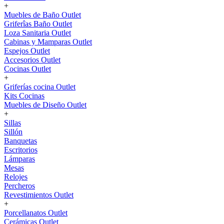
+
Muebles de Baño Outlet
Griferîas Baño Outlet
Loza Sanitaria Outlet
Cabinas y Mamparas Outlet
Espejos Outlet
Accesorios Outlet
Cocinas Outlet
+
Griferías cocina Outlet
Kits Cocinas
Muebles de Diseño Outlet
+
Sillas
Sillón
Banquetas
Escritorios
Lámparas
Mesas
Relojes
Percheros
Revestimientos Outlet
+
Porcellanatos Outlet
Cerámicas Outlet