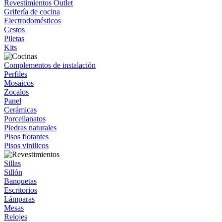
Revestimientos Outlet
Grifería de cocina
Electrodomésticos
Cestos
Piletas
Kits
Complementos de instalación
Perfiles
Mosaicos
Zocalos
Panel
Cerámicas
Porcellanatos
Piedras naturales
Pisos flotantes
Pisos vinilicos
Sillas
Sillón
Banquetas
Escritorios
Lámparas
Mesas
Relojes