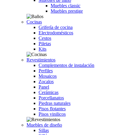
Muebles de baño
Muebles classic
Muebles prestige
Cocinas
Grifería de cocina
Electrodomésticos
Cestos
Piletas
Kits
Revestimientos
Complementos de instalación
Perfiles
Mosaicos
Zocalos
Panel
Cerámicas
Porcellanatos
Piedras naturales
Pisos flotantes
Pisos vinilicos
Muebles de diseño
Sillas