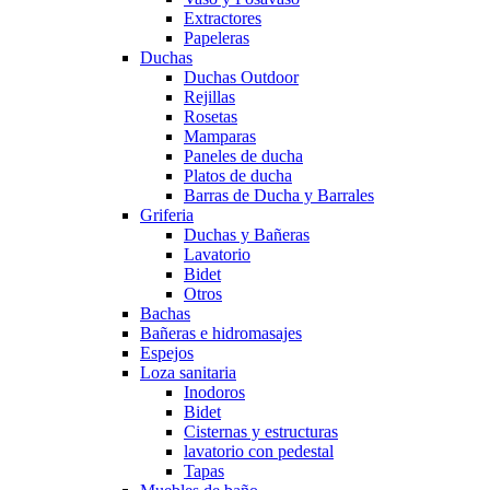
Extractores
Papeleras
Duchas
Duchas Outdoor
Rejillas
Rosetas
Mamparas
Paneles de ducha
Platos de ducha
Barras de Ducha y Barrales
Griferia
Duchas y Bañeras
Lavatorio
Bidet
Otros
Bachas
Bañeras e hidromasajes
Espejos
Loza sanitaria
Inodoros
Bidet
Cisternas y estructuras
lavatorio con pedestal
Tapas