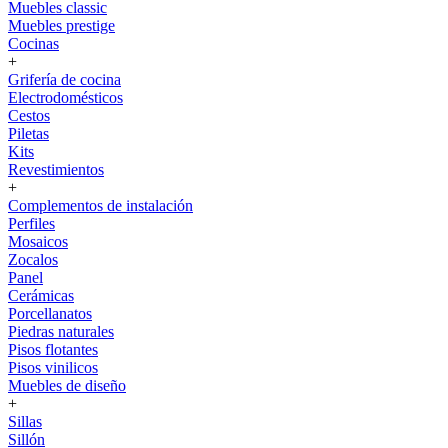
Muebles classic
Muebles prestige
Cocinas
+
Grifería de cocina
Electrodomésticos
Cestos
Piletas
Kits
Revestimientos
+
Complementos de instalación
Perfiles
Mosaicos
Zocalos
Panel
Cerámicas
Porcellanatos
Piedras naturales
Pisos flotantes
Pisos vinilicos
Muebles de diseño
+
Sillas
Sillón