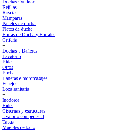
Duchas Outdoor
Rejillas
Rosetas
Mamparas
Paneles de ducha
Platos de ducha
Barras de Ducha y Barrales
Griferia
+
Duchas y Bañeras
Lavatorio
Bidet
Otros
Bachas
Bañeras e hidromasajes
Espejos
Loza sanitaria
+
Inodoros
Bidet
Cisternas y estructuras
lavatorio con pedestal
Tapas
Muebles de baño
+