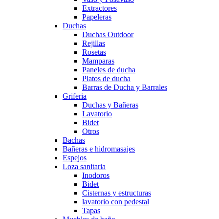
Extractores
Papeleras
Duchas
Duchas Outdoor
Rejillas
Rosetas
Mamparas
Paneles de ducha
Platos de ducha
Barras de Ducha y Barrales
Griferia
Duchas y Bañeras
Lavatorio
Bidet
Otros
Bachas
Bañeras e hidromasajes
Espejos
Loza sanitaria
Inodoros
Bidet
Cisternas y estructuras
lavatorio con pedestal
Tapas