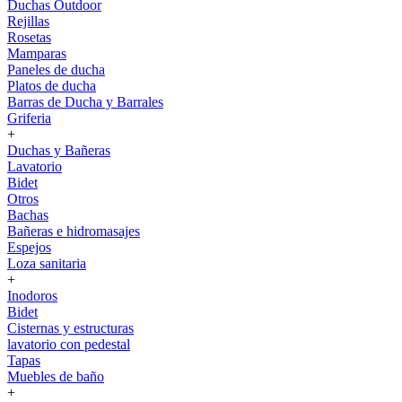
Duchas Outdoor
Rejillas
Rosetas
Mamparas
Paneles de ducha
Platos de ducha
Barras de Ducha y Barrales
Griferia
+
Duchas y Bañeras
Lavatorio
Bidet
Otros
Bachas
Bañeras e hidromasajes
Espejos
Loza sanitaria
+
Inodoros
Bidet
Cisternas y estructuras
lavatorio con pedestal
Tapas
Muebles de baño
+