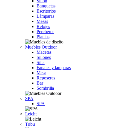
Sillón
Banquetas
Escritorios
Lámparas
Mesas
Relojes
Percheros
Plantas
Muebles Outdoor
Macetas
Sillones
Silla
Fanales y lamparas
Mesa
Reposeras
Bar
Sombrilla
SPA
SPA
Leicht
Tribu