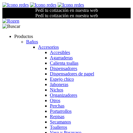
Pedí tu cotización en nuestra web
Pedí tu cotización en nuestra web
Productos
Baños
Accesorios
Accesibles
Agarraderas
Calienta toallas
Dispensadores
Dispensadores de papel
Espejo chico
Jaboneras
Nichos
Organizadores
Otros
Perchas
Portarrollos
Repisas
Secamanos
Toalleros
Vaso y Posavaso