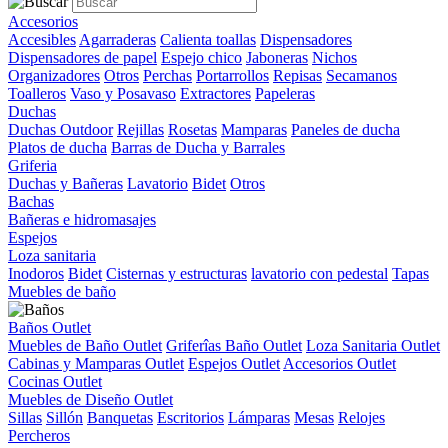
Accesorios
Accesibles
Agarraderas
Calienta toallas
Dispensadores
Dispensadores de papel
Espejo chico
Jaboneras
Nichos
Organizadores
Otros
Perchas
Portarrollos
Repisas
Secamanos
Toalleros
Vaso y Posavaso
Extractores
Papeleras
Duchas
Duchas Outdoor
Rejillas
Rosetas
Mamparas
Paneles de ducha
Platos de ducha
Barras de Ducha y Barrales
Griferia
Duchas y Bañeras
Lavatorio
Bidet
Otros
Bachas
Bañeras e hidromasajes
Espejos
Loza sanitaria
Inodoros
Bidet
Cisternas y estructuras
lavatorio con pedestal
Tapas
Muebles de baño
Baños Outlet
Muebles de Baño Outlet
Griferîas Baño Outlet
Loza Sanitaria Outlet
Cabinas y Mamparas Outlet
Espejos Outlet
Accesorios Outlet
Cocinas Outlet
Muebles de Diseño Outlet
Sillas
Sillón
Banquetas
Escritorios
Lámparas
Mesas
Relojes
Percheros