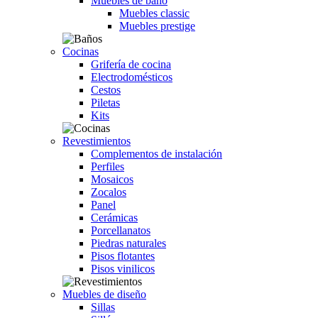
Muebles de baño
Muebles classic
Muebles prestige
Cocinas
Grifería de cocina
Electrodomésticos
Cestos
Piletas
Kits
Revestimientos
Complementos de instalación
Perfiles
Mosaicos
Zocalos
Panel
Cerámicas
Porcellanatos
Piedras naturales
Pisos flotantes
Pisos vinilicos
Muebles de diseño
Sillas