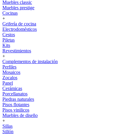
Muebles classic
Muebles prestige
Cocinas
+
Grifería de cocina
Electrodomésticos
Cestos
Piletas
Kits
Revestimientos
+
Complementos de instalación
Perfiles
Mosaicos
Zocalos
Panel
Cerámicas
Porcellanatos
Piedras naturales
Pisos flotantes
Pisos vinilicos
Muebles de diseño
+
Sillas
Sillón