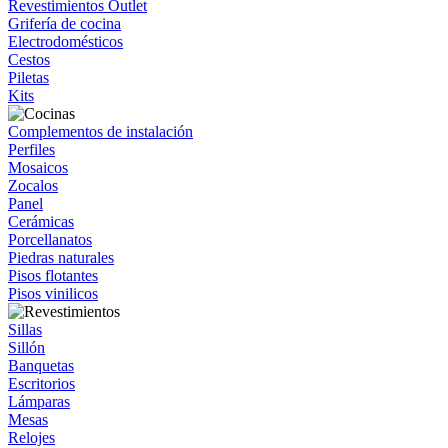
Revestimientos Outlet
Grifería de cocina
Electrodomésticos
Cestos
Piletas
Kits
Complementos de instalación
Perfiles
Mosaicos
Zocalos
Panel
Cerámicas
Porcellanatos
Piedras naturales
Pisos flotantes
Pisos vinilicos
Sillas
Sillón
Banquetas
Escritorios
Lámparas
Mesas
Relojes