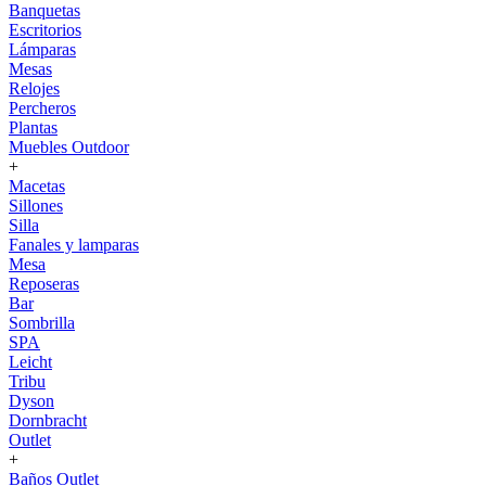
Banquetas
Escritorios
Lámparas
Mesas
Relojes
Percheros
Plantas
Muebles Outdoor
+
Macetas
Sillones
Silla
Fanales y lamparas
Mesa
Reposeras
Bar
Sombrilla
SPA
Leicht
Tribu
Dyson
Dornbracht
Outlet
+
Baños Outlet