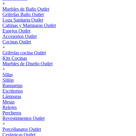
+
Muebles de Baño Outlet
Griferîas Baño Outlet
Loza Sanitaria Outlet
Cabinas y Mamparas Outlet
Espejos Outlet
Accesorios Outlet
Cocinas Outlet
+
Griferías cocina Outlet
Kits Cocinas
Muebles de Diseño Outlet
+
Sillas
Sillón
Banquetas
Escritorios
Lámparas
Mesas
Relojes
Percheros
Revestimientos Outlet
+
Porcellanatos Outlet
Cerámicas Outlet