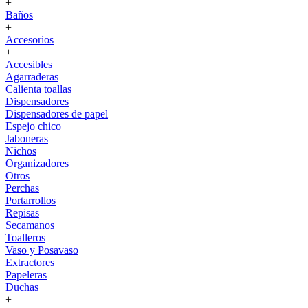
+
Baños
+
Accesorios
+
Accesibles
Agarraderas
Calienta toallas
Dispensadores
Dispensadores de papel
Espejo chico
Jaboneras
Nichos
Organizadores
Otros
Perchas
Portarrollos
Repisas
Secamanos
Toalleros
Vaso y Posavaso
Extractores
Papeleras
Duchas
+