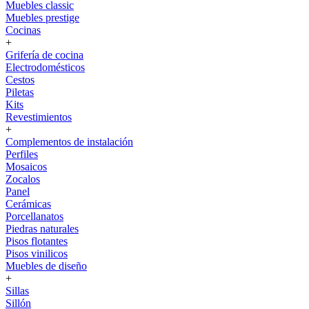
Muebles classic
Muebles prestige
Cocinas
+
Grifería de cocina
Electrodomésticos
Cestos
Piletas
Kits
Revestimientos
+
Complementos de instalación
Perfiles
Mosaicos
Zocalos
Panel
Cerámicas
Porcellanatos
Piedras naturales
Pisos flotantes
Pisos vinilicos
Muebles de diseño
+
Sillas
Sillón