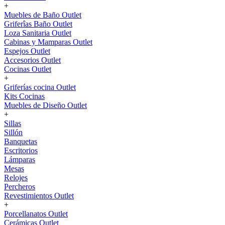
+
Muebles de Baño Outlet
Griferîas Baño Outlet
Loza Sanitaria Outlet
Cabinas y Mamparas Outlet
Espejos Outlet
Accesorios Outlet
Cocinas Outlet
+
Griferías cocina Outlet
Kits Cocinas
Muebles de Diseño Outlet
+
Sillas
Sillón
Banquetas
Escritorios
Lámparas
Mesas
Relojes
Percheros
Revestimientos Outlet
+
Porcellanatos Outlet
Cerámicas Outlet