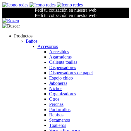
Pedí tu cotización en nuestra web
Pedí tu cotización en nuestra web
Productos
Baños
Accesorios
Accesibles
Agarraderas
Calienta toallas
Dispensadores
Dispensadores de papel
Espejo chico
Jaboneras
Nichos
Organizadores
Otros
Perchas
Portarrollos
Repisas
Secamanos
Toalleros
Vaso y Posavaso