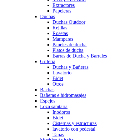
Extractores
Papeleras
Duchas
Duchas Outdoor
Rejillas
Rosetas
Mamparas
Paneles de ducha
Platos de ducha
Barras de Ducha y Barrales
Griferia
Duchas y Bañeras
Lavatorio
Bidet
Otros
Bachas
Bañeras e hidromasajes
Espejos
Loza sanitaria
Inodoros
Bidet
Cisternas y estructuras
lavatorio con pedestal
Tapas