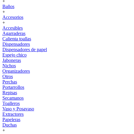
+
Baños
+
Accesorios
+
Accesibles
Agarraderas
Calienta toallas
Dispensadores
Dispensadores de papel
Espejo chico
Jaboneras
Nichos
Organizadores
Otros
Perchas
Portarrollos
Repisas
Secamanos
Toalleros
Vaso y Posavaso
Extractores
Papeleras
Duchas
+