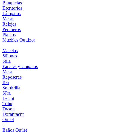
Banquetas
Escritorios
Lámparas
Mesas
Relojes
Percheros
Plantas
Muebles Outdoor
+
Macetas
Sillones
Silla
Fanales y lamparas
Mesa
Reposeras
Bar
Sombrilla
SPA
Leicht
Tribu
Dyson
Dornbracht
Outlet
+
Baños Outlet