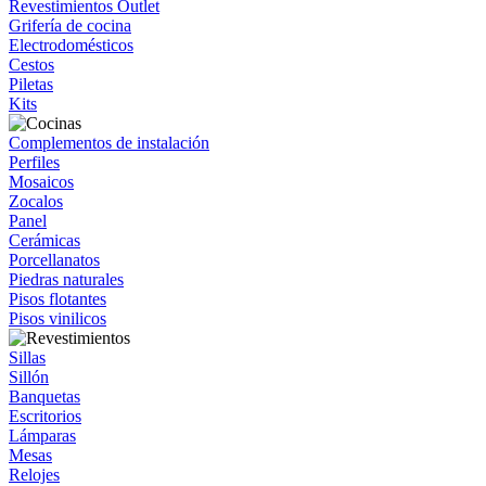
Revestimientos Outlet
Grifería de cocina
Electrodomésticos
Cestos
Piletas
Kits
Complementos de instalación
Perfiles
Mosaicos
Zocalos
Panel
Cerámicas
Porcellanatos
Piedras naturales
Pisos flotantes
Pisos vinilicos
Sillas
Sillón
Banquetas
Escritorios
Lámparas
Mesas
Relojes