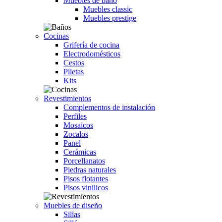
Muebles de baño
Muebles classic
Muebles prestige
Cocinas
Grifería de cocina
Electrodomésticos
Cestos
Piletas
Kits
Revestimientos
Complementos de instalación
Perfiles
Mosaicos
Zocalos
Panel
Cerámicas
Porcellanatos
Piedras naturales
Pisos flotantes
Pisos vinilicos
Muebles de diseño
Sillas