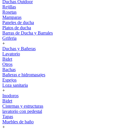
Duchas Outdoor
Rejillas
Rosetas
Mamparas
Paneles de ducha
Platos de ducha
Barras de Ducha y Barrales
Griferia
+
Duchas y Bañeras
Lavatorio
Bidet
Otros
Bachas
Bañeras e hidromasajes
Espejos
Loza sanitaria
+
Inodoros
Bidet
Cisternas y estructuras
lavatorio con pedestal
Tapas
Muebles de baño
+