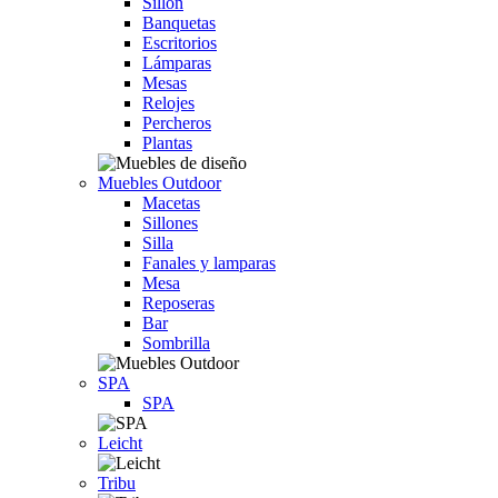
Sillón
Banquetas
Escritorios
Lámparas
Mesas
Relojes
Percheros
Plantas
Muebles Outdoor
Macetas
Sillones
Silla
Fanales y lamparas
Mesa
Reposeras
Bar
Sombrilla
SPA
SPA
Leicht
Tribu