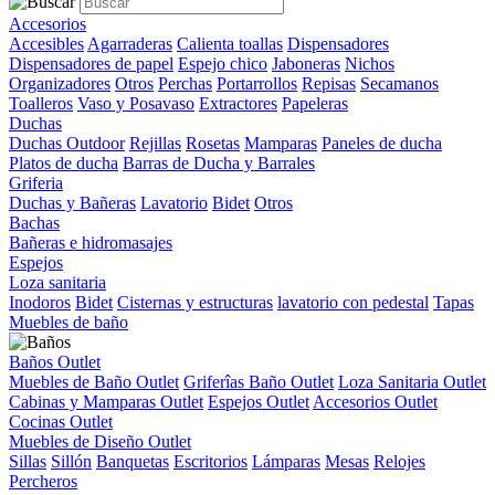
Accesorios
Accesibles
Agarraderas
Calienta toallas
Dispensadores
Dispensadores de papel
Espejo chico
Jaboneras
Nichos
Organizadores
Otros
Perchas
Portarrollos
Repisas
Secamanos
Toalleros
Vaso y Posavaso
Extractores
Papeleras
Duchas
Duchas Outdoor
Rejillas
Rosetas
Mamparas
Paneles de ducha
Platos de ducha
Barras de Ducha y Barrales
Griferia
Duchas y Bañeras
Lavatorio
Bidet
Otros
Bachas
Bañeras e hidromasajes
Espejos
Loza sanitaria
Inodoros
Bidet
Cisternas y estructuras
lavatorio con pedestal
Tapas
Muebles de baño
Baños Outlet
Muebles de Baño Outlet
Griferîas Baño Outlet
Loza Sanitaria Outlet
Cabinas y Mamparas Outlet
Espejos Outlet
Accesorios Outlet
Cocinas Outlet
Muebles de Diseño Outlet
Sillas
Sillón
Banquetas
Escritorios
Lámparas
Mesas
Relojes
Percheros