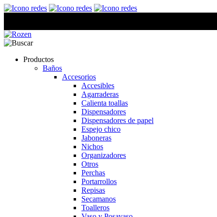
Productos
Baños
Accesorios
Accesibles
Agarraderas
Calienta toallas
Dispensadores
Dispensadores de papel
Espejo chico
Jaboneras
Nichos
Organizadores
Otros
Perchas
Portarrollos
Repisas
Secamanos
Toalleros
Vaso y Posavaso