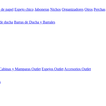
 de papel
Espejo chico
Jaboneras
Nichos
Organizadores
Otros
Perchas
 de ducha
Barras de Ducha y Barrales
Cabinas y Mamparas Outlet
Espejos Outlet
Accesorios Outlet
s