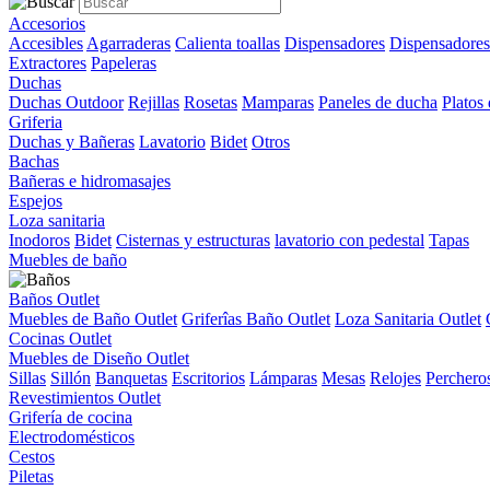
Accesorios
Accesibles
Agarraderas
Calienta toallas
Dispensadores
Dispensadores
Extractores
Papeleras
Duchas
Duchas Outdoor
Rejillas
Rosetas
Mamparas
Paneles de ducha
Platos
Griferia
Duchas y Bañeras
Lavatorio
Bidet
Otros
Bachas
Bañeras e hidromasajes
Espejos
Loza sanitaria
Inodoros
Bidet
Cisternas y estructuras
lavatorio con pedestal
Tapas
Muebles de baño
Baños Outlet
Muebles de Baño Outlet
Griferîas Baño Outlet
Loza Sanitaria Outlet
Cocinas Outlet
Muebles de Diseño Outlet
Sillas
Sillón
Banquetas
Escritorios
Lámparas
Mesas
Relojes
Perchero
Revestimientos Outlet
Grifería de cocina
Electrodomésticos
Cestos
Piletas