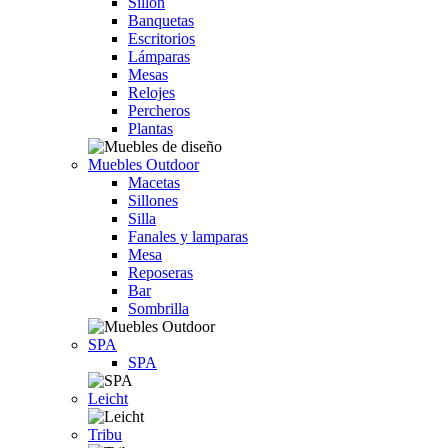
Sillón
Banquetas
Escritorios
Lámparas
Mesas
Relojes
Percheros
Plantas
Muebles Outdoor
Macetas
Sillones
Silla
Fanales y lamparas
Mesa
Reposeras
Bar
Sombrilla
SPA
SPA
Leicht
Tribu