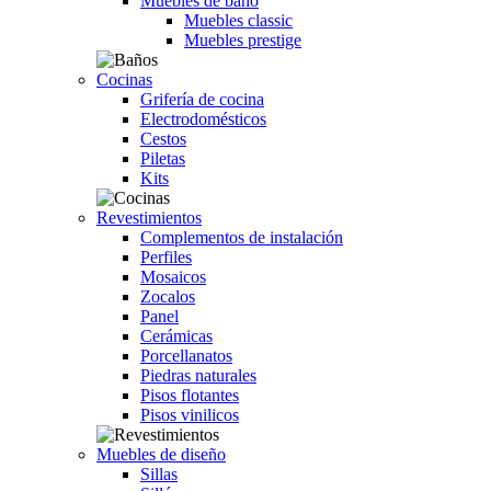
Muebles de baño
Muebles classic
Muebles prestige
Cocinas
Grifería de cocina
Electrodomésticos
Cestos
Piletas
Kits
Revestimientos
Complementos de instalación
Perfiles
Mosaicos
Zocalos
Panel
Cerámicas
Porcellanatos
Piedras naturales
Pisos flotantes
Pisos vinilicos
Muebles de diseño
Sillas