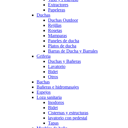
Extractores
Papeleras
Duchas
Duchas Outdoor
Rejillas
Rosetas
Mamparas
Paneles de ducha
Platos de ducha
Barras de Ducha y Barrales
Griferia
Duchas y Bañeras
Lavatorio
Bidet
Otros
Bachas
Bañeras e hidromasajes
Espejos
Loza sanitaria
Inodoros
Bidet
Cisternas y estructuras
lavatorio con pedestal
Tapas