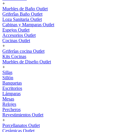
+
Muebles de Baño Outlet
Griferîas Baño Outlet
Loza Sanitaria Outlet
Cabinas y Mamparas Outlet
Espejos Outlet
Accesorios Outlet
Cocinas Outlet
+
Griferías cocina Outlet
Kits Cocinas
Muebles de Diseño Outlet
+
Sillas
Sillón
Banquetas
Escritorios
Lámparas
Mesas
Relojes
Percheros
Revestimientos Outlet
+
Porcellanatos Outlet
Cerámicas Outlet