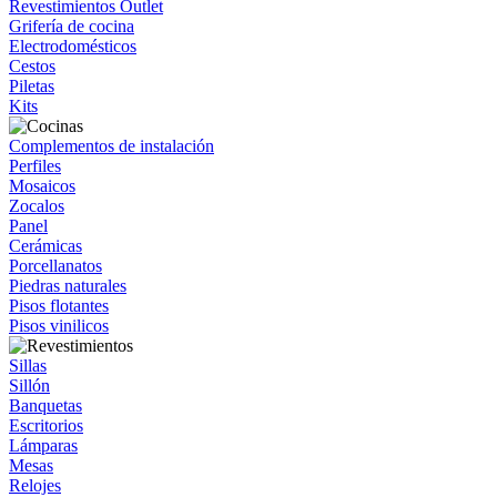
Revestimientos Outlet
Grifería de cocina
Electrodomésticos
Cestos
Piletas
Kits
Complementos de instalación
Perfiles
Mosaicos
Zocalos
Panel
Cerámicas
Porcellanatos
Piedras naturales
Pisos flotantes
Pisos vinilicos
Sillas
Sillón
Banquetas
Escritorios
Lámparas
Mesas
Relojes