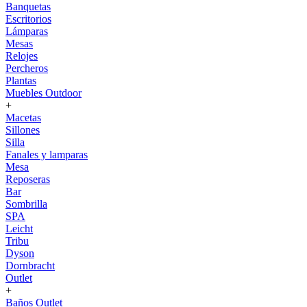
Banquetas
Escritorios
Lámparas
Mesas
Relojes
Percheros
Plantas
Muebles Outdoor
+
Macetas
Sillones
Silla
Fanales y lamparas
Mesa
Reposeras
Bar
Sombrilla
SPA
Leicht
Tribu
Dyson
Dornbracht
Outlet
+
Baños Outlet