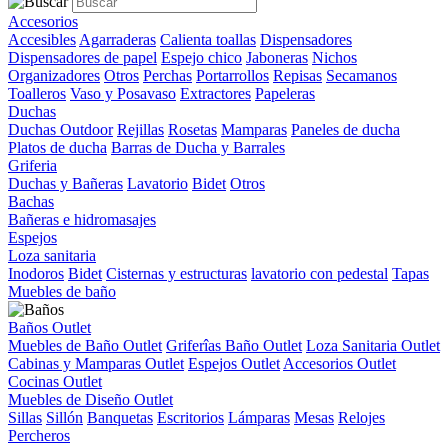
Accesorios
Accesibles
Agarraderas
Calienta toallas
Dispensadores
Dispensadores de papel
Espejo chico
Jaboneras
Nichos
Organizadores
Otros
Perchas
Portarrollos
Repisas
Secamanos
Toalleros
Vaso y Posavaso
Extractores
Papeleras
Duchas
Duchas Outdoor
Rejillas
Rosetas
Mamparas
Paneles de ducha
Platos de ducha
Barras de Ducha y Barrales
Griferia
Duchas y Bañeras
Lavatorio
Bidet
Otros
Bachas
Bañeras e hidromasajes
Espejos
Loza sanitaria
Inodoros
Bidet
Cisternas y estructuras
lavatorio con pedestal
Tapas
Muebles de baño
Baños Outlet
Muebles de Baño Outlet
Griferîas Baño Outlet
Loza Sanitaria Outlet
Cabinas y Mamparas Outlet
Espejos Outlet
Accesorios Outlet
Cocinas Outlet
Muebles de Diseño Outlet
Sillas
Sillón
Banquetas
Escritorios
Lámparas
Mesas
Relojes
Percheros