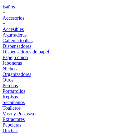
+
Baños
+
Accesorios
+
Accesibles
Agarraderas
Calienta toallas
Dispensadores
Dispensadores de papel
Espejo chico
Jaboneras
Nichos
Organizadores
Otros
Perchas
Portarrollos
Repisas
Secamanos
Toalleros
Vaso y Posavaso
Extractores
Papeleras
Duchas
+