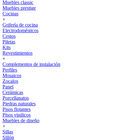
Muebles classic
Muebles prestige
Cocinas
+
Grifería de cocina
Electrodomésticos
Cestos
Piletas
Kits
Revestimientos
+
Complementos de instalación
Perfiles
Mosaicos
Zocalos
Panel
Cerámicas
Porcellanatos
Piedras naturales
Pisos flotantes
Pisos vinilicos
Muebles de diseño
+
Sillas
Sillón