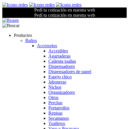
Pedí tu cotización en nuestra web
Pedí tu cotización en nuestra web
Productos
Baños
Accesorios
Accesibles
Agarraderas
Calienta toallas
Dispensadores
Dispensadores de papel
Espejo chico
Jaboneras
Nichos
Organizadores
Otros
Perchas
Portarrollos
Repisas
Secamanos
Toalleros
Vaso y Posavaso