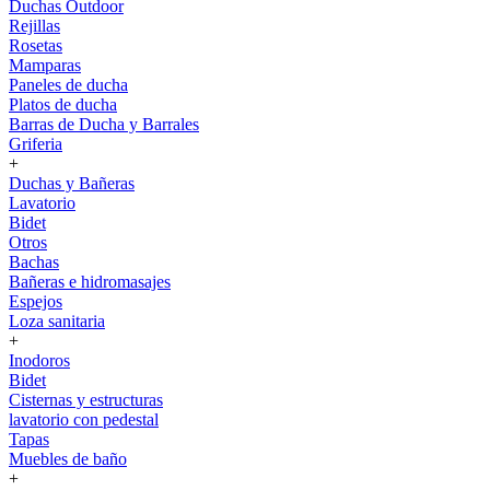
Duchas Outdoor
Rejillas
Rosetas
Mamparas
Paneles de ducha
Platos de ducha
Barras de Ducha y Barrales
Griferia
+
Duchas y Bañeras
Lavatorio
Bidet
Otros
Bachas
Bañeras e hidromasajes
Espejos
Loza sanitaria
+
Inodoros
Bidet
Cisternas y estructuras
lavatorio con pedestal
Tapas
Muebles de baño
+