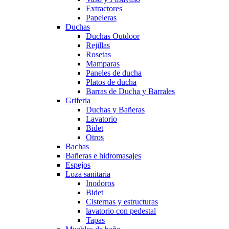
Extractores
Papeleras
Duchas
Duchas Outdoor
Rejillas
Rosetas
Mamparas
Paneles de ducha
Platos de ducha
Barras de Ducha y Barrales
Griferia
Duchas y Bañeras
Lavatorio
Bidet
Otros
Bachas
Bañeras e hidromasajes
Espejos
Loza sanitaria
Inodoros
Bidet
Cisternas y estructuras
lavatorio con pedestal
Tapas