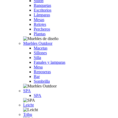
Sillón
Banquetas
Escritorios
Lámparas
Mesas
Relojes
Percheros
Plantas
Muebles Outdoor
Macetas
Sillones
Silla
Fanales y lamparas
Mesa
Reposeras
Bar
Sombrilla
SPA
SPA
Leicht
Tribu