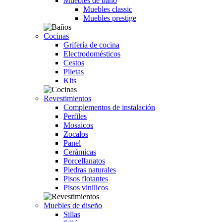
Muebles de baño
Muebles classic
Muebles prestige
Cocinas
Grifería de cocina
Electrodomésticos
Cestos
Piletas
Kits
Revestimientos
Complementos de instalación
Perfiles
Mosaicos
Zocalos
Panel
Cerámicas
Porcellanatos
Piedras naturales
Pisos flotantes
Pisos vinilicos
Muebles de diseño
Sillas