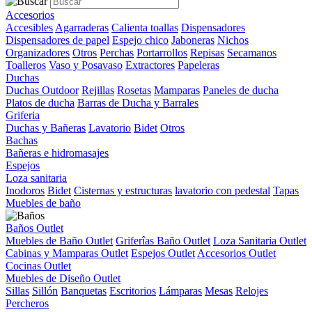
Accesorios
Accesibles
Agarraderas
Calienta toallas
Dispensadores
Dispensadores de papel
Espejo chico
Jaboneras
Nichos
Organizadores
Otros
Perchas
Portarrollos
Repisas
Secamanos
Toalleros
Vaso y Posavaso
Extractores
Papeleras
Duchas
Duchas Outdoor
Rejillas
Rosetas
Mamparas
Paneles de ducha
Platos de ducha
Barras de Ducha y Barrales
Griferia
Duchas y Bañeras
Lavatorio
Bidet
Otros
Bachas
Bañeras e hidromasajes
Espejos
Loza sanitaria
Inodoros
Bidet
Cisternas y estructuras
lavatorio con pedestal
Tapas
Muebles de baño
Baños Outlet
Muebles de Baño Outlet
Griferîas Baño Outlet
Loza Sanitaria Outlet
Cabinas y Mamparas Outlet
Espejos Outlet
Accesorios Outlet
Cocinas Outlet
Muebles de Diseño Outlet
Sillas
Sillón
Banquetas
Escritorios
Lámparas
Mesas
Relojes
Percheros