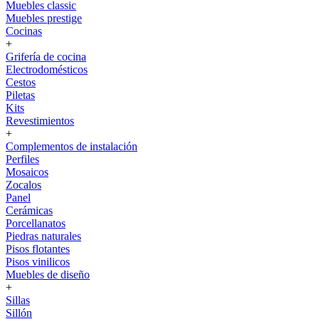
Muebles classic
Muebles prestige
Cocinas
+
Grifería de cocina
Electrodomésticos
Cestos
Piletas
Kits
Revestimientos
+
Complementos de instalación
Perfiles
Mosaicos
Zocalos
Panel
Cerámicas
Porcellanatos
Piedras naturales
Pisos flotantes
Pisos vinilicos
Muebles de diseño
+
Sillas
Sillón