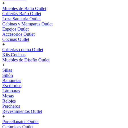
+
Muebles de Baño Outlet
Griferîas Baño Outlet
Loza Sanitaria Outlet
Cabinas y Mamparas Outlet
Espejos Outlet
Accesorios Outlet
Cocinas Outlet
+
Griferías cocina Outlet
Kits Cocinas
Muebles de Diseño Outlet
+
Sillas
Sillón
Banquetas
Escritorios
Lámparas
Mesas
Relojes
Percheros
Revestimientos Outlet
+
Porcellanatos Outlet
Cerámicas Outlet