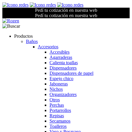
Pedí tu cotización en nuestra web
Pedí tu cotización en nuestra web
Productos
Baños
Accesorios
Accesibles
Agarraderas
Calienta toallas
Dispensadores
Dispensadores de papel
Espejo chico
Jaboneras
Nichos
Organizadores
Otros
Perchas
Portarrollos
Repisas
Secamanos
Toalleros
Vaso y Posavaso