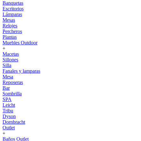
Banquetas
Escritorios
Lámparas
Mesas
Relojes
Percheros
Plantas
Muebles Outdoor
+
Macetas
Sillones
Silla
Fanales y lamparas
Mesa
Reposeras
Bar
Sombrilla
SPA
Leicht
Tribu
Dyson
Dornbracht
Outlet
+
Baños Outlet