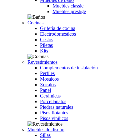
Muebles de baño
Muebles classic
Muebles prestige
Cocinas
Grifería de cocina
Electrodomésticos
Cestos
Piletas
Kits
Revestimientos
Complementos de instalación
Perfiles
Mosaicos
Zocalos
Panel
Cerámicas
Porcellanatos
Piedras naturales
Pisos flotantes
Pisos vinilicos
Muebles de diseño
Sillas