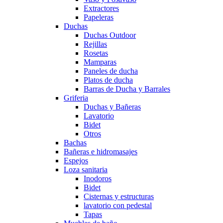
Extractores
Papeleras
Duchas
Duchas Outdoor
Rejillas
Rosetas
Mamparas
Paneles de ducha
Platos de ducha
Barras de Ducha y Barrales
Griferia
Duchas y Bañeras
Lavatorio
Bidet
Otros
Bachas
Bañeras e hidromasajes
Espejos
Loza sanitaria
Inodoros
Bidet
Cisternas y estructuras
lavatorio con pedestal
Tapas