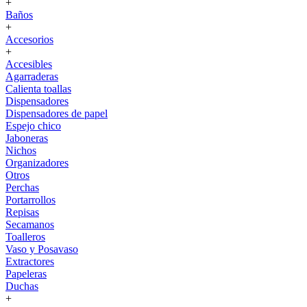
+
Baños
+
Accesorios
+
Accesibles
Agarraderas
Calienta toallas
Dispensadores
Dispensadores de papel
Espejo chico
Jaboneras
Nichos
Organizadores
Otros
Perchas
Portarrollos
Repisas
Secamanos
Toalleros
Vaso y Posavaso
Extractores
Papeleras
Duchas
+