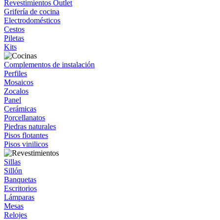
Revestimientos Outlet
Grifería de cocina
Electrodomésticos
Cestos
Piletas
Kits
Complementos de instalación
Perfiles
Mosaicos
Zocalos
Panel
Cerámicas
Porcellanatos
Piedras naturales
Pisos flotantes
Pisos vinilicos
Sillas
Sillón
Banquetas
Escritorios
Lámparas
Mesas
Relojes