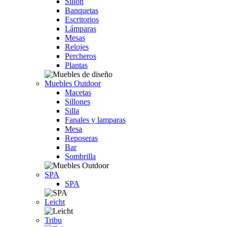
Sillón
Banquetas
Escritorios
Lámparas
Mesas
Relojes
Percheros
Plantas
Muebles Outdoor
Macetas
Sillones
Silla
Fanales y lamparas
Mesa
Reposeras
Bar
Sombrilla
SPA
SPA
Leicht
Tribu