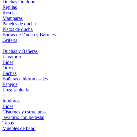
Duchas Outdoor
Rejillas
Rosetas
Mamparas
Paneles de ducha
Platos de ducha
Barras de Ducha y Barrales
Griferia
+
Duchas y Bañeras
Lavatorio
Bidet
Otros
Bachas
Bañeras e hidromasajes
Espejos
Loza sanitaria
+
Inodoros
Bidet
Cisternas y estructuras
lavatorio con pedestal
Tapas
Muebles de baño
+