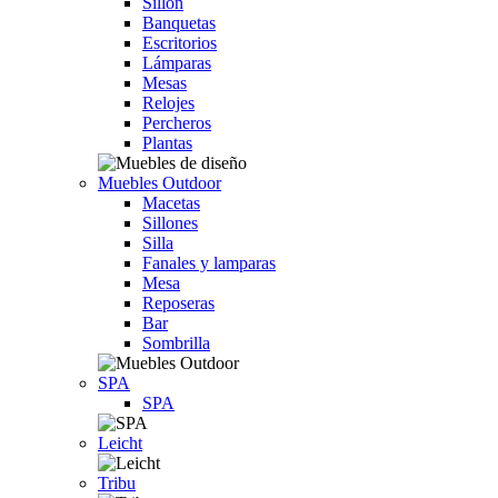
Sillón
Banquetas
Escritorios
Lámparas
Mesas
Relojes
Percheros
Plantas
Muebles Outdoor
Macetas
Sillones
Silla
Fanales y lamparas
Mesa
Reposeras
Bar
Sombrilla
SPA
SPA
Leicht
Tribu