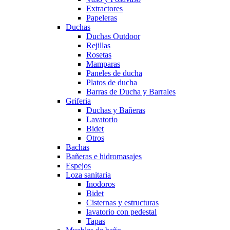
Extractores
Papeleras
Duchas
Duchas Outdoor
Rejillas
Rosetas
Mamparas
Paneles de ducha
Platos de ducha
Barras de Ducha y Barrales
Griferia
Duchas y Bañeras
Lavatorio
Bidet
Otros
Bachas
Bañeras e hidromasajes
Espejos
Loza sanitaria
Inodoros
Bidet
Cisternas y estructuras
lavatorio con pedestal
Tapas