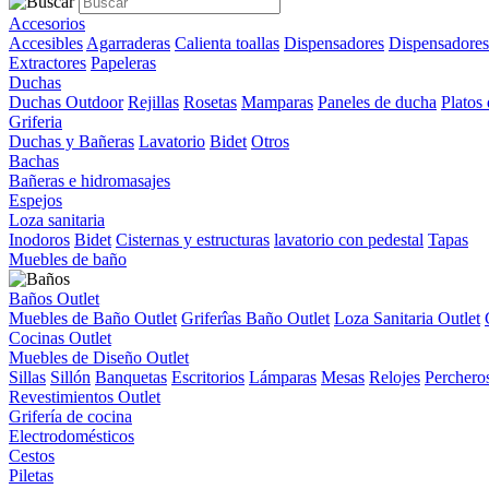
Accesorios
Accesibles
Agarraderas
Calienta toallas
Dispensadores
Dispensadores
Extractores
Papeleras
Duchas
Duchas Outdoor
Rejillas
Rosetas
Mamparas
Paneles de ducha
Platos
Griferia
Duchas y Bañeras
Lavatorio
Bidet
Otros
Bachas
Bañeras e hidromasajes
Espejos
Loza sanitaria
Inodoros
Bidet
Cisternas y estructuras
lavatorio con pedestal
Tapas
Muebles de baño
Baños Outlet
Muebles de Baño Outlet
Griferîas Baño Outlet
Loza Sanitaria Outlet
Cocinas Outlet
Muebles de Diseño Outlet
Sillas
Sillón
Banquetas
Escritorios
Lámparas
Mesas
Relojes
Perchero
Revestimientos Outlet
Grifería de cocina
Electrodomésticos
Cestos
Piletas