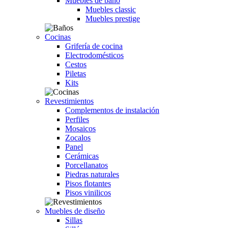
Muebles de baño
Muebles classic
Muebles prestige
Cocinas
Grifería de cocina
Electrodomésticos
Cestos
Piletas
Kits
Revestimientos
Complementos de instalación
Perfiles
Mosaicos
Zocalos
Panel
Cerámicas
Porcellanatos
Piedras naturales
Pisos flotantes
Pisos vinilicos
Muebles de diseño
Sillas