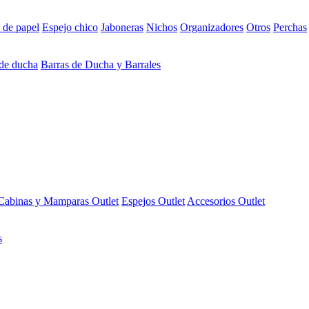
 de papel
Espejo chico
Jaboneras
Nichos
Organizadores
Otros
Perchas
 de ducha
Barras de Ducha y Barrales
Cabinas y Mamparas Outlet
Espejos Outlet
Accesorios Outlet
s