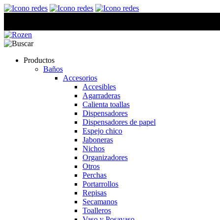
Productos
Baños
Accesorios
Accesibles
Agarraderas
Calienta toallas
Dispensadores
Dispensadores de papel
Espejo chico
Jaboneras
Nichos
Organizadores
Otros
Perchas
Portarrollos
Repisas
Secamanos
Toalleros
Vaso y Posavaso