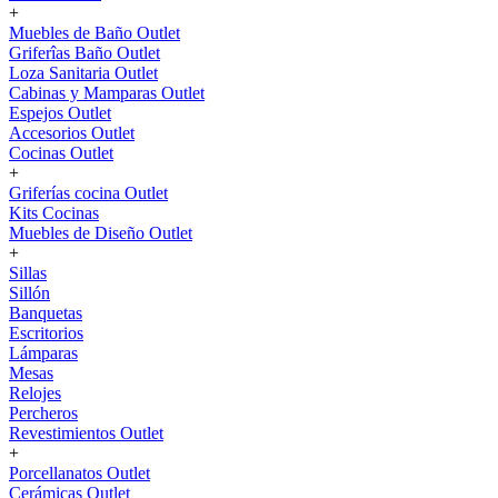
+
Muebles de Baño Outlet
Griferîas Baño Outlet
Loza Sanitaria Outlet
Cabinas y Mamparas Outlet
Espejos Outlet
Accesorios Outlet
Cocinas Outlet
+
Griferías cocina Outlet
Kits Cocinas
Muebles de Diseño Outlet
+
Sillas
Sillón
Banquetas
Escritorios
Lámparas
Mesas
Relojes
Percheros
Revestimientos Outlet
+
Porcellanatos Outlet
Cerámicas Outlet