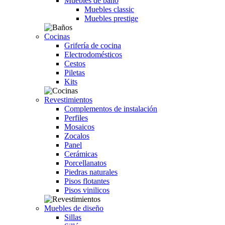
Muebles de baño
Muebles classic
Muebles prestige
Cocinas
Grifería de cocina
Electrodomésticos
Cestos
Piletas
Kits
Revestimientos
Complementos de instalación
Perfiles
Mosaicos
Zocalos
Panel
Cerámicas
Porcellanatos
Piedras naturales
Pisos flotantes
Pisos vinilicos
Muebles de diseño
Sillas