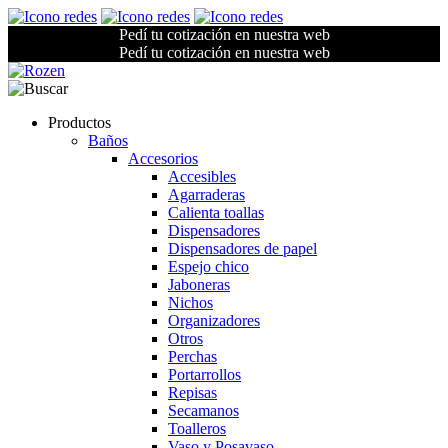
Pedí tu cotización en nuestra web
Pedí tu cotización en nuestra web
Productos
Baños
Accesorios
Accesibles
Agarraderas
Calienta toallas
Dispensadores
Dispensadores de papel
Espejo chico
Jaboneras
Nichos
Organizadores
Otros
Perchas
Portarrollos
Repisas
Secamanos
Toalleros
Vaso y Posavaso