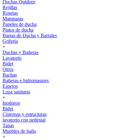
Duchas Outdoor
Rejillas
Rosetas
Mamparas
Paneles de ducha
Platos de ducha
Barras de Ducha y Barrales
Griferia
+
Duchas y Bañeras
Lavatorio
Bidet
Otros
Bachas
Bañeras e hidromasajes
Espejos
Loza sanitaria
+
Inodoros
Bidet
Cisternas y estructuras
lavatorio con pedestal
Tapas
Muebles de baño
+