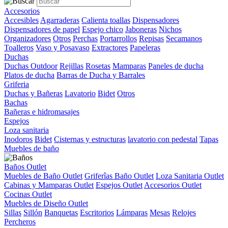
Accesorios
Accesibles
Agarraderas
Calienta toallas
Dispensadores
Dispensadores de papel
Espejo chico
Jaboneras
Nichos
Organizadores
Otros
Perchas
Portarrollos
Repisas
Secamanos
Toalleros
Vaso y Posavaso
Extractores
Papeleras
Duchas
Duchas Outdoor
Rejillas
Rosetas
Mamparas
Paneles de ducha
Platos de ducha
Barras de Ducha y Barrales
Griferia
Duchas y Bañeras
Lavatorio
Bidet
Otros
Bachas
Bañeras e hidromasajes
Espejos
Loza sanitaria
Inodoros
Bidet
Cisternas y estructuras
lavatorio con pedestal
Tapas
Muebles de baño
Baños Outlet
Muebles de Baño Outlet
Griferîas Baño Outlet
Loza Sanitaria Outlet
Cabinas y Mamparas Outlet
Espejos Outlet
Accesorios Outlet
Cocinas Outlet
Muebles de Diseño Outlet
Sillas
Sillón
Banquetas
Escritorios
Lámparas
Mesas
Relojes
Percheros