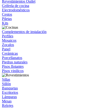
Revestimientos Outlet
Grifería de cocina
Electrodomésticos
Cestos
Piletas
Kits
Complementos de instalación
Perfiles
Mosaicos
Zocalos
Panel
Cerámicas
Porcellanatos
Piedras naturales
Pisos flotantes
Pisos vinilicos
Sillas
Sillón
Banquetas
Escritorios
Lámparas
Mesas
Relojes