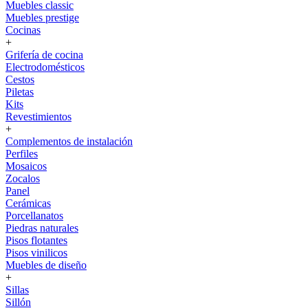
Muebles classic
Muebles prestige
Cocinas
+
Grifería de cocina
Electrodomésticos
Cestos
Piletas
Kits
Revestimientos
+
Complementos de instalación
Perfiles
Mosaicos
Zocalos
Panel
Cerámicas
Porcellanatos
Piedras naturales
Pisos flotantes
Pisos vinilicos
Muebles de diseño
+
Sillas
Sillón