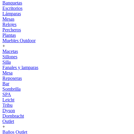
Banquetas
Escritorios
Lámparas
Mesas
Relojes
Percheros
Plantas
Muebles Outdoor
+
Macetas
Sillones
Silla
Fanales y lamparas
Mesa
Reposeras
Bar
Sombrilla
SPA
Leicht
Tribu
Dyson
Dornbracht
Outlet
+
Baños Outlet