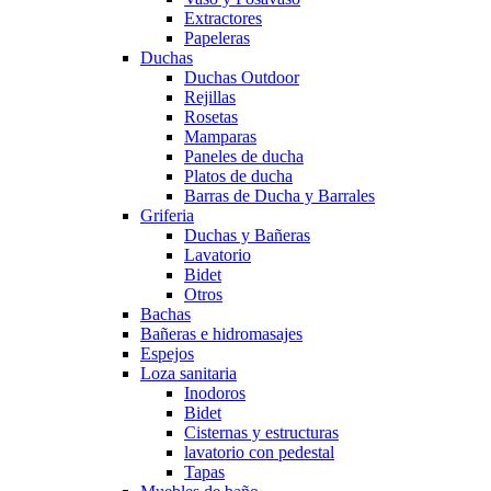
Extractores
Papeleras
Duchas
Duchas Outdoor
Rejillas
Rosetas
Mamparas
Paneles de ducha
Platos de ducha
Barras de Ducha y Barrales
Griferia
Duchas y Bañeras
Lavatorio
Bidet
Otros
Bachas
Bañeras e hidromasajes
Espejos
Loza sanitaria
Inodoros
Bidet
Cisternas y estructuras
lavatorio con pedestal
Tapas