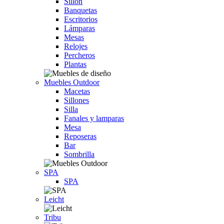
Sillón
Banquetas
Escritorios
Lámparas
Mesas
Relojes
Percheros
Plantas
Muebles Outdoor
Macetas
Sillones
Silla
Fanales y lamparas
Mesa
Reposeras
Bar
Sombrilla
SPA
SPA
Leicht
Tribu