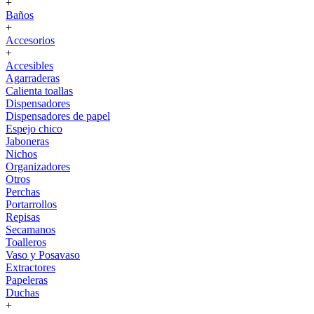
+
Baños
+
Accesorios
+
Accesibles
Agarraderas
Calienta toallas
Dispensadores
Dispensadores de papel
Espejo chico
Jaboneras
Nichos
Organizadores
Otros
Perchas
Portarrollos
Repisas
Secamanos
Toalleros
Vaso y Posavaso
Extractores
Papeleras
Duchas
+