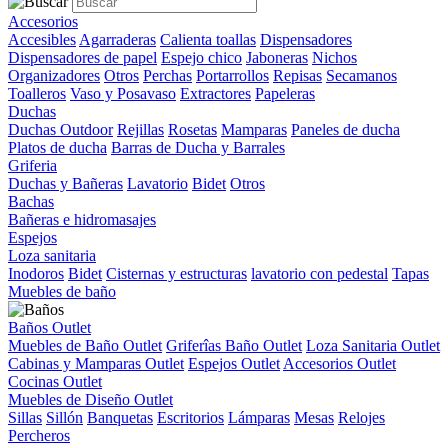
Accesorios
Accesibles
Agarraderas
Calienta toallas
Dispensadores
Dispensadores de papel
Espejo chico
Jaboneras
Nichos
Organizadores
Otros
Perchas
Portarrollos
Repisas
Secamanos
Toalleros
Vaso y Posavaso
Extractores
Papeleras
Duchas
Duchas Outdoor
Rejillas
Rosetas
Mamparas
Paneles de ducha
Platos de ducha
Barras de Ducha y Barrales
Griferia
Duchas y Bañeras
Lavatorio
Bidet
Otros
Bachas
Bañeras e hidromasajes
Espejos
Loza sanitaria
Inodoros
Bidet
Cisternas y estructuras
lavatorio con pedestal
Tapas
Muebles de baño
Baños Outlet
Muebles de Baño Outlet
Griferîas Baño Outlet
Loza Sanitaria Outlet
Cabinas y Mamparas Outlet
Espejos Outlet
Accesorios Outlet
Cocinas Outlet
Muebles de Diseño Outlet
Sillas
Sillón
Banquetas
Escritorios
Lámparas
Mesas
Relojes
Percheros