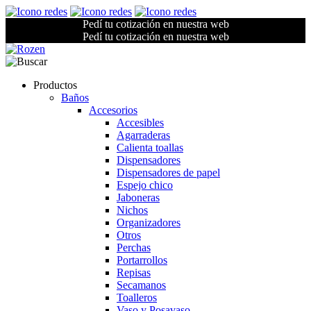
Pedí tu cotización en nuestra web
Pedí tu cotización en nuestra web
Productos
Baños
Accesorios
Accesibles
Agarraderas
Calienta toallas
Dispensadores
Dispensadores de papel
Espejo chico
Jaboneras
Nichos
Organizadores
Otros
Perchas
Portarrollos
Repisas
Secamanos
Toalleros
Vaso y Posavaso