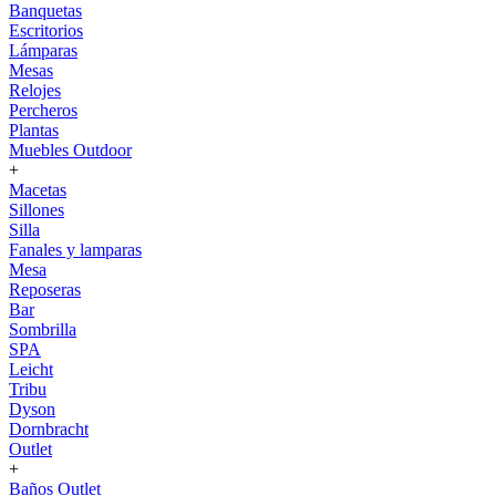
Banquetas
Escritorios
Lámparas
Mesas
Relojes
Percheros
Plantas
Muebles Outdoor
+
Macetas
Sillones
Silla
Fanales y lamparas
Mesa
Reposeras
Bar
Sombrilla
SPA
Leicht
Tribu
Dyson
Dornbracht
Outlet
+
Baños Outlet