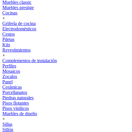
Muebles classic
Muebles prestige
Cocinas
+
Grifería de cocina
Electrodomésticos
Cestos
Piletas
Kits
Revestimientos
+
Complementos de instalación
Perfiles
Mosaicos
Zocalos
Panel
Cerámicas
Porcellanatos
Piedras naturales
Pisos flotantes
Pisos vinilicos
Muebles de diseño
+
Sillas
Sillón