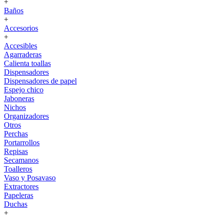
+
Baños
+
Accesorios
+
Accesibles
Agarraderas
Calienta toallas
Dispensadores
Dispensadores de papel
Espejo chico
Jaboneras
Nichos
Organizadores
Otros
Perchas
Portarrollos
Repisas
Secamanos
Toalleros
Vaso y Posavaso
Extractores
Papeleras
Duchas
+