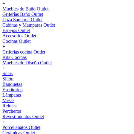
+
Muebles de Baño Outlet
Griferîas Baño Outlet
Loza Sanitaria Outlet
Cabinas y Mamparas Outlet
Espejos Outlet
Accesorios Outlet
Cocinas Outlet
+
Griferías cocina Outlet
Kits Cocinas
Muebles de Diseño Outlet
+
Sillas
Sillón
Banquetas
Escritorios
Lámparas
Mesas
Relojes
Percheros
Revestimientos Outlet
+
Porcellanatos Outlet
Cerámicas Outlet