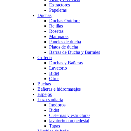
Extractores
Papeleras
Duchas
Duchas Outdoor
Rejillas
Rosetas
Mamparas
Paneles de ducha
Platos de ducha
Barras de Ducha y Barrales
Griferia
Duchas y Bañeras
Lavatorio
Bidet
Otros
Bachas
Bañeras e hidromasajes
Espejos
Loza sanitaria
Inodoros
Bidet
Cisternas y estructuras
lavatorio con pedestal
Tapas