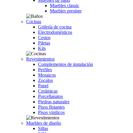
Muebles de baño
Muebles classic
Muebles prestige
Cocinas
Grifería de cocina
Electrodomésticos
Cestos
Piletas
Kits
Revestimientos
Complementos de instalación
Perfiles
Mosaicos
Zocalos
Panel
Cerámicas
Porcellanatos
Piedras naturales
Pisos flotantes
Pisos vinilicos
Muebles de diseño
Sillas