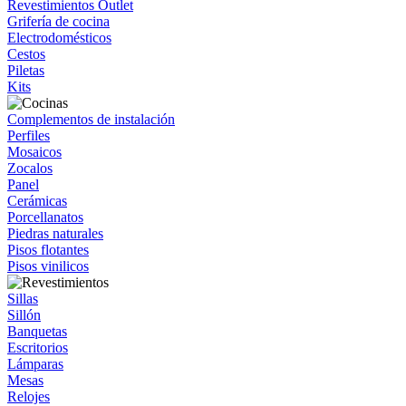
Revestimientos Outlet
Grifería de cocina
Electrodomésticos
Cestos
Piletas
Kits
Complementos de instalación
Perfiles
Mosaicos
Zocalos
Panel
Cerámicas
Porcellanatos
Piedras naturales
Pisos flotantes
Pisos vinilicos
Sillas
Sillón
Banquetas
Escritorios
Lámparas
Mesas
Relojes