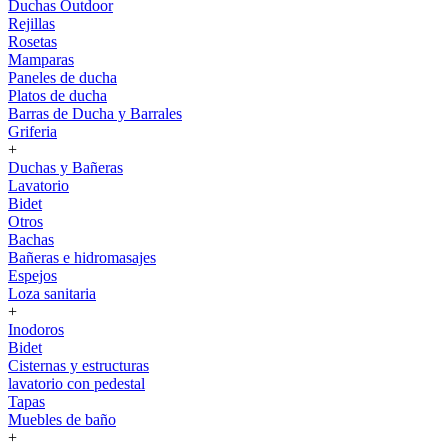
Duchas Outdoor
Rejillas
Rosetas
Mamparas
Paneles de ducha
Platos de ducha
Barras de Ducha y Barrales
Griferia
+
Duchas y Bañeras
Lavatorio
Bidet
Otros
Bachas
Bañeras e hidromasajes
Espejos
Loza sanitaria
+
Inodoros
Bidet
Cisternas y estructuras
lavatorio con pedestal
Tapas
Muebles de baño
+