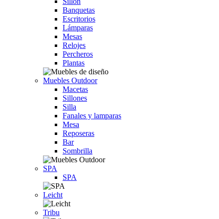
Sillón
Banquetas
Escritorios
Lámparas
Mesas
Relojes
Percheros
Plantas
Muebles Outdoor
Macetas
Sillones
Silla
Fanales y lamparas
Mesa
Reposeras
Bar
Sombrilla
SPA
SPA
Leicht
Tribu