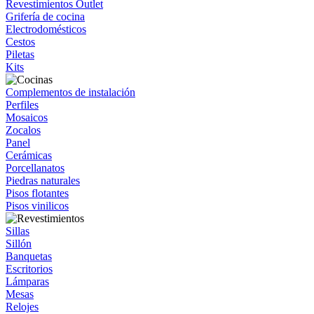
Revestimientos Outlet
Grifería de cocina
Electrodomésticos
Cestos
Piletas
Kits
Complementos de instalación
Perfiles
Mosaicos
Zocalos
Panel
Cerámicas
Porcellanatos
Piedras naturales
Pisos flotantes
Pisos vinilicos
Sillas
Sillón
Banquetas
Escritorios
Lámparas
Mesas
Relojes