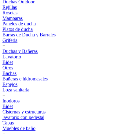
Duchas Outdoor
Rejillas
Rosetas
Mamparas
Paneles de ducha
Platos de ducha
Barras de Ducha y Barrales
Griferia
+
Duchas y Bañeras
Lavatorio
Bidet
Otros
Bachas
Bañeras e hidromasajes
Espejos
Loza sanitaria
+
Inodoros
Bidet
Cisternas y estructuras
lavatorio con pedestal
Tapas
Muebles de baño
+