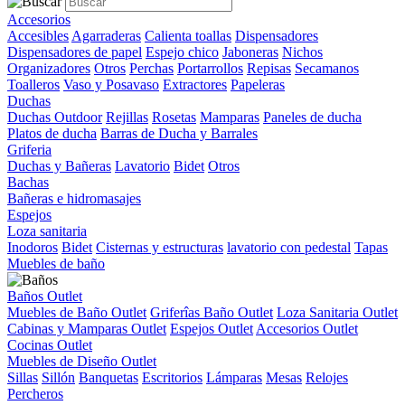
Accesorios
Accesibles
Agarraderas
Calienta toallas
Dispensadores
Dispensadores de papel
Espejo chico
Jaboneras
Nichos
Organizadores
Otros
Perchas
Portarrollos
Repisas
Secamanos
Toalleros
Vaso y Posavaso
Extractores
Papeleras
Duchas
Duchas Outdoor
Rejillas
Rosetas
Mamparas
Paneles de ducha
Platos de ducha
Barras de Ducha y Barrales
Griferia
Duchas y Bañeras
Lavatorio
Bidet
Otros
Bachas
Bañeras e hidromasajes
Espejos
Loza sanitaria
Inodoros
Bidet
Cisternas y estructuras
lavatorio con pedestal
Tapas
Muebles de baño
Baños Outlet
Muebles de Baño Outlet
Griferîas Baño Outlet
Loza Sanitaria Outlet
Cabinas y Mamparas Outlet
Espejos Outlet
Accesorios Outlet
Cocinas Outlet
Muebles de Diseño Outlet
Sillas
Sillón
Banquetas
Escritorios
Lámparas
Mesas
Relojes
Percheros