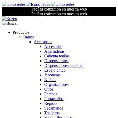
Pedí tu cotización en nuestra web
Pedí tu cotización en nuestra web
Productos
Baños
Accesorios
Accesibles
Agarraderas
Calienta toallas
Dispensadores
Dispensadores de papel
Espejo chico
Jaboneras
Nichos
Organizadores
Otros
Perchas
Portarrollos
Repisas
Secamanos
Toalleros
Vaso y Posavaso