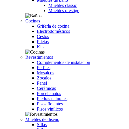
Muebles de baño
Muebles classic
Muebles prestige
Cocinas
Grifería de cocina
Electrodomésticos
Cestos
Piletas
Kits
Revestimientos
Complementos de instalación
Perfiles
Mosaicos
Zocalos
Panel
Cerámicas
Porcellanatos
Piedras naturales
Pisos flotantes
Pisos vinilicos
Muebles de diseño
Sillas