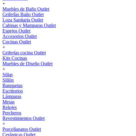
+
Muebles de Baño Outlet
Griferîas Baño Outlet
Loza Sanitaria Outlet
Cabinas y Mamparas Outlet
Espejos Outlet
Accesorios Outlet
Cocinas Outlet
+
Griferías cocina Outlet
Kits Cocinas
Muebles de Diseño Outlet
+
Sillas
Sillón
Banquetas
Escritorios
Lámparas
Mesas
Relojes
Percheros
Revestimientos Outlet
+
Porcellanatos Outlet
Cerámicas Outlet