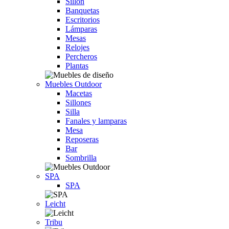
Sillón
Banquetas
Escritorios
Lámparas
Mesas
Relojes
Percheros
Plantas
Muebles Outdoor
Macetas
Sillones
Silla
Fanales y lamparas
Mesa
Reposeras
Bar
Sombrilla
SPA
SPA
Leicht
Tribu