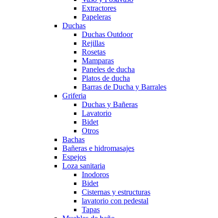
Extractores
Papeleras
Duchas
Duchas Outdoor
Rejillas
Rosetas
Mamparas
Paneles de ducha
Platos de ducha
Barras de Ducha y Barrales
Griferia
Duchas y Bañeras
Lavatorio
Bidet
Otros
Bachas
Bañeras e hidromasajes
Espejos
Loza sanitaria
Inodoros
Bidet
Cisternas y estructuras
lavatorio con pedestal
Tapas