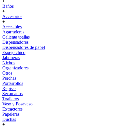
+
Baños
+
Accesorios
+
Accesibles
Agarraderas
Calienta toallas
Dispensadores
Dispensadores de papel
Espejo chico
Jaboneras
Nichos
Organizadores
Otros
Perchas
Portarrollos
Repisas
Secamanos
Toalleros
Vaso y Posavaso
Extractores
Papeleras
Duchas
+