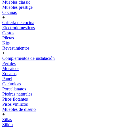
Muebles classic
Muebles prestige
Cocinas
+
Grifería de cocina
Electrodomésticos
Cestos
Piletas
Kits
Revestimientos
+
Complementos de instalación
Perfiles
Mosaicos
Zocalos
Panel
Cerámicas
Porcellanatos
Piedras naturales
Pisos flotantes
Pisos vinilicos
Muebles de diseño
+
Sillas
Sillón