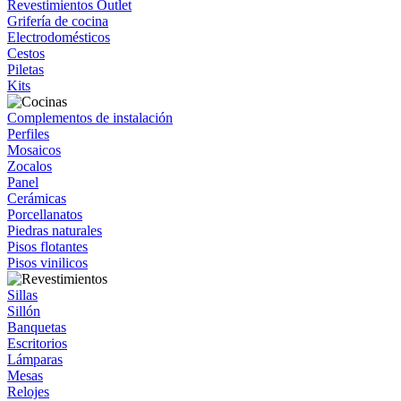
Revestimientos Outlet
Grifería de cocina
Electrodomésticos
Cestos
Piletas
Kits
Complementos de instalación
Perfiles
Mosaicos
Zocalos
Panel
Cerámicas
Porcellanatos
Piedras naturales
Pisos flotantes
Pisos vinilicos
Sillas
Sillón
Banquetas
Escritorios
Lámparas
Mesas
Relojes