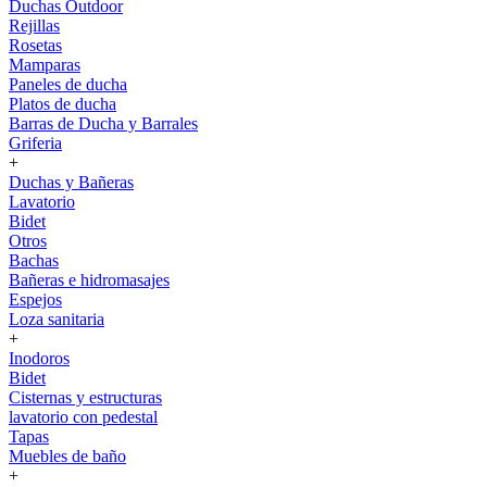
Duchas Outdoor
Rejillas
Rosetas
Mamparas
Paneles de ducha
Platos de ducha
Barras de Ducha y Barrales
Griferia
+
Duchas y Bañeras
Lavatorio
Bidet
Otros
Bachas
Bañeras e hidromasajes
Espejos
Loza sanitaria
+
Inodoros
Bidet
Cisternas y estructuras
lavatorio con pedestal
Tapas
Muebles de baño
+