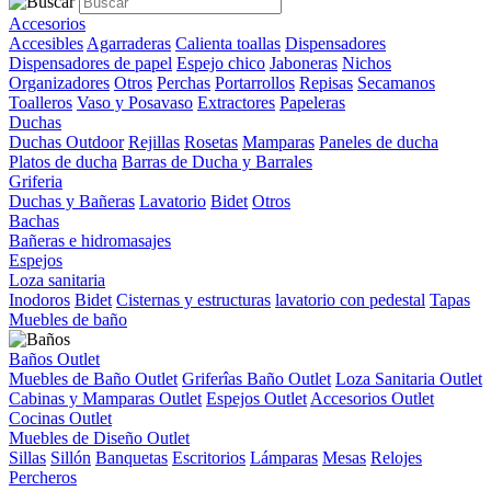
Accesorios
Accesibles
Agarraderas
Calienta toallas
Dispensadores
Dispensadores de papel
Espejo chico
Jaboneras
Nichos
Organizadores
Otros
Perchas
Portarrollos
Repisas
Secamanos
Toalleros
Vaso y Posavaso
Extractores
Papeleras
Duchas
Duchas Outdoor
Rejillas
Rosetas
Mamparas
Paneles de ducha
Platos de ducha
Barras de Ducha y Barrales
Griferia
Duchas y Bañeras
Lavatorio
Bidet
Otros
Bachas
Bañeras e hidromasajes
Espejos
Loza sanitaria
Inodoros
Bidet
Cisternas y estructuras
lavatorio con pedestal
Tapas
Muebles de baño
Baños Outlet
Muebles de Baño Outlet
Griferîas Baño Outlet
Loza Sanitaria Outlet
Cabinas y Mamparas Outlet
Espejos Outlet
Accesorios Outlet
Cocinas Outlet
Muebles de Diseño Outlet
Sillas
Sillón
Banquetas
Escritorios
Lámparas
Mesas
Relojes
Percheros