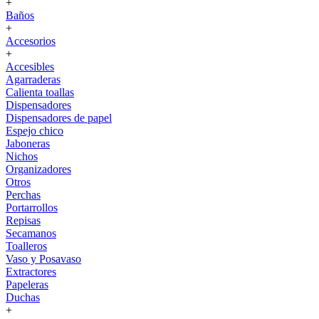
+
Baños
+
Accesorios
+
Accesibles
Agarraderas
Calienta toallas
Dispensadores
Dispensadores de papel
Espejo chico
Jaboneras
Nichos
Organizadores
Otros
Perchas
Portarrollos
Repisas
Secamanos
Toalleros
Vaso y Posavaso
Extractores
Papeleras
Duchas
+