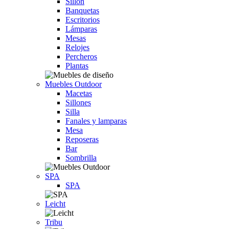
Sillón
Banquetas
Escritorios
Lámparas
Mesas
Relojes
Percheros
Plantas
Muebles Outdoor
Macetas
Sillones
Silla
Fanales y lamparas
Mesa
Reposeras
Bar
Sombrilla
SPA
SPA
Leicht
Tribu