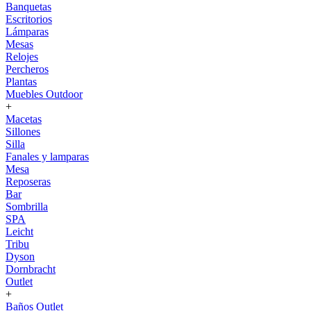
Banquetas
Escritorios
Lámparas
Mesas
Relojes
Percheros
Plantas
Muebles Outdoor
+
Macetas
Sillones
Silla
Fanales y lamparas
Mesa
Reposeras
Bar
Sombrilla
SPA
Leicht
Tribu
Dyson
Dornbracht
Outlet
+
Baños Outlet