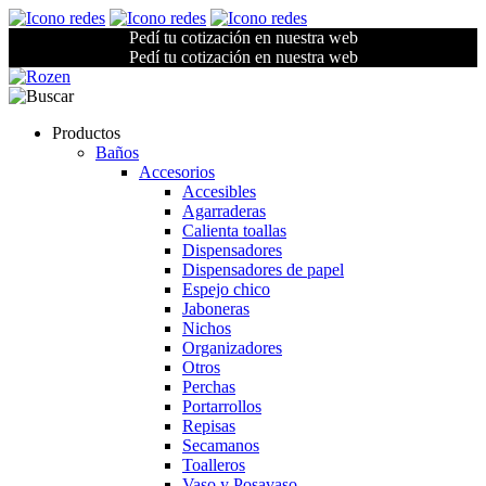
Pedí tu cotización en nuestra web
Pedí tu cotización en nuestra web
Productos
Baños
Accesorios
Accesibles
Agarraderas
Calienta toallas
Dispensadores
Dispensadores de papel
Espejo chico
Jaboneras
Nichos
Organizadores
Otros
Perchas
Portarrollos
Repisas
Secamanos
Toalleros
Vaso y Posavaso