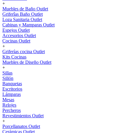
+
Muebles de Baño Outlet
Griferîas Baño Outlet
Loza Sanitaria Outlet
Cabinas y Mamparas Outlet
Espejos Outlet
Accesorios Outlet
Cocinas Outlet
+
Griferías cocina Outlet
Kits Cocinas
Muebles de Diseño Outlet
+
Sillas
Sillón
Banquetas
Escritorios
Lámparas
Mesas
Relojes
Percheros
Revestimientos Outlet
+
Porcellanatos Outlet
Cerámicas Outlet