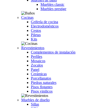
Muebles de baño
Muebles classic
Muebles prestige
Cocinas
Grifería de cocina
Electrodomésticos
Cestos
Piletas
Kits
Revestimientos
Complementos de instalación
Perfiles
Mosaicos
Zocalos
Panel
Cerámicas
Porcellanatos
Piedras naturales
Pisos flotantes
Pisos vinilicos
Muebles de diseño
Sillas