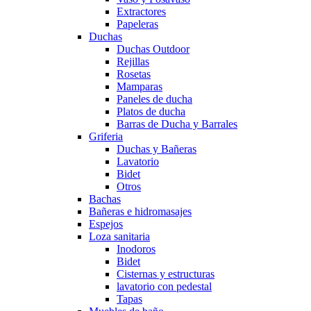
Extractores
Papeleras
Duchas
Duchas Outdoor
Rejillas
Rosetas
Mamparas
Paneles de ducha
Platos de ducha
Barras de Ducha y Barrales
Griferia
Duchas y Bañeras
Lavatorio
Bidet
Otros
Bachas
Bañeras e hidromasajes
Espejos
Loza sanitaria
Inodoros
Bidet
Cisternas y estructuras
lavatorio con pedestal
Tapas