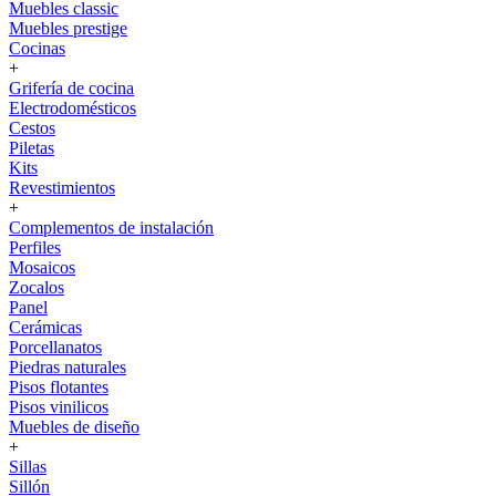
Muebles classic
Muebles prestige
Cocinas
+
Grifería de cocina
Electrodomésticos
Cestos
Piletas
Kits
Revestimientos
+
Complementos de instalación
Perfiles
Mosaicos
Zocalos
Panel
Cerámicas
Porcellanatos
Piedras naturales
Pisos flotantes
Pisos vinilicos
Muebles de diseño
+
Sillas
Sillón