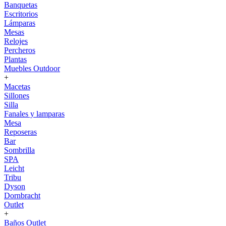
Banquetas
Escritorios
Lámparas
Mesas
Relojes
Percheros
Plantas
Muebles Outdoor
+
Macetas
Sillones
Silla
Fanales y lamparas
Mesa
Reposeras
Bar
Sombrilla
SPA
Leicht
Tribu
Dyson
Dornbracht
Outlet
+
Baños Outlet