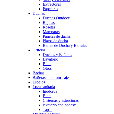
Extractores
Papeleras
Duchas
Duchas Outdoor
Rejillas
Rosetas
Mamparas
Paneles de ducha
Platos de ducha
Barras de Ducha y Barrales
Griferia
Duchas y Bañeras
Lavatorio
Bidet
Otros
Bachas
Bañeras e hidromasajes
Espejos
Loza sanitaria
Inodoros
Bidet
Cisternas y estructuras
lavatorio con pedestal
Tapas