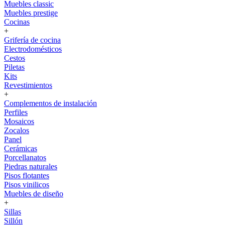
Muebles classic
Muebles prestige
Cocinas
+
Grifería de cocina
Electrodomésticos
Cestos
Piletas
Kits
Revestimientos
+
Complementos de instalación
Perfiles
Mosaicos
Zocalos
Panel
Cerámicas
Porcellanatos
Piedras naturales
Pisos flotantes
Pisos vinilicos
Muebles de diseño
+
Sillas
Sillón