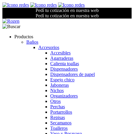
Pedí tu cotización en nuestra web
Pedí tu cotización en nuestra web
Productos
Baños
Accesorios
Accesibles
Agarraderas
Calienta toallas
Dispensadores
Dispensadores de papel
Espejo chico
Jaboneras
Nichos
Organizadores
Otros
Perchas
Portarrollos
Repisas
Secamanos
Toalleros
Vaso y Posavaso