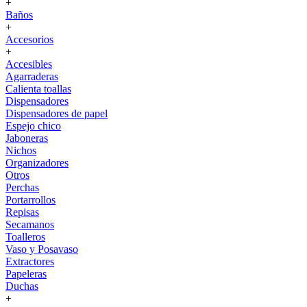
+
Baños
+
Accesorios
+
Accesibles
Agarraderas
Calienta toallas
Dispensadores
Dispensadores de papel
Espejo chico
Jaboneras
Nichos
Organizadores
Otros
Perchas
Portarrollos
Repisas
Secamanos
Toalleros
Vaso y Posavaso
Extractores
Papeleras
Duchas
+