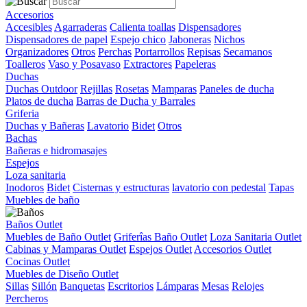
Accesorios
Accesibles
Agarraderas
Calienta toallas
Dispensadores
Dispensadores de papel
Espejo chico
Jaboneras
Nichos
Organizadores
Otros
Perchas
Portarrollos
Repisas
Secamanos
Toalleros
Vaso y Posavaso
Extractores
Papeleras
Duchas
Duchas Outdoor
Rejillas
Rosetas
Mamparas
Paneles de ducha
Platos de ducha
Barras de Ducha y Barrales
Griferia
Duchas y Bañeras
Lavatorio
Bidet
Otros
Bachas
Bañeras e hidromasajes
Espejos
Loza sanitaria
Inodoros
Bidet
Cisternas y estructuras
lavatorio con pedestal
Tapas
Muebles de baño
Baños Outlet
Muebles de Baño Outlet
Griferîas Baño Outlet
Loza Sanitaria Outlet
Cabinas y Mamparas Outlet
Espejos Outlet
Accesorios Outlet
Cocinas Outlet
Muebles de Diseño Outlet
Sillas
Sillón
Banquetas
Escritorios
Lámparas
Mesas
Relojes
Percheros