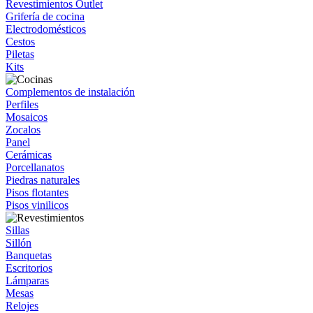
Revestimientos Outlet
Grifería de cocina
Electrodomésticos
Cestos
Piletas
Kits
Complementos de instalación
Perfiles
Mosaicos
Zocalos
Panel
Cerámicas
Porcellanatos
Piedras naturales
Pisos flotantes
Pisos vinilicos
Sillas
Sillón
Banquetas
Escritorios
Lámparas
Mesas
Relojes