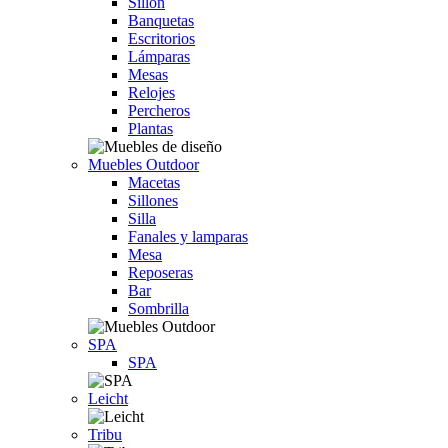
Sillón
Banquetas
Escritorios
Lámparas
Mesas
Relojes
Percheros
Plantas
Muebles Outdoor
Macetas
Sillones
Silla
Fanales y lamparas
Mesa
Reposeras
Bar
Sombrilla
SPA
SPA
Leicht
Tribu