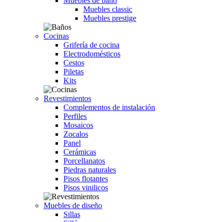
Muebles de baño
Muebles classic
Muebles prestige
Cocinas
Grifería de cocina
Electrodomésticos
Cestos
Piletas
Kits
Revestimientos
Complementos de instalación
Perfiles
Mosaicos
Zocalos
Panel
Cerámicas
Porcellanatos
Piedras naturales
Pisos flotantes
Pisos vinilicos
Muebles de diseño
Sillas