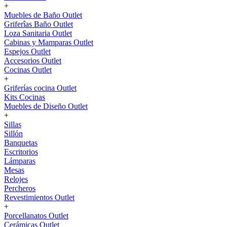
+
Muebles de Baño Outlet
Griferîas Baño Outlet
Loza Sanitaria Outlet
Cabinas y Mamparas Outlet
Espejos Outlet
Accesorios Outlet
Cocinas Outlet
+
Griferías cocina Outlet
Kits Cocinas
Muebles de Diseño Outlet
+
Sillas
Sillón
Banquetas
Escritorios
Lámparas
Mesas
Relojes
Percheros
Revestimientos Outlet
+
Porcellanatos Outlet
Cerámicas Outlet