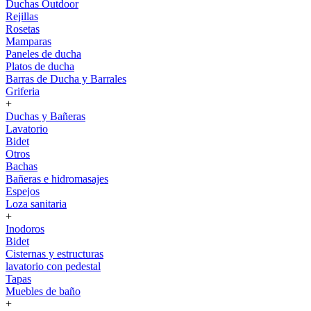
Duchas Outdoor
Rejillas
Rosetas
Mamparas
Paneles de ducha
Platos de ducha
Barras de Ducha y Barrales
Griferia
+
Duchas y Bañeras
Lavatorio
Bidet
Otros
Bachas
Bañeras e hidromasajes
Espejos
Loza sanitaria
+
Inodoros
Bidet
Cisternas y estructuras
lavatorio con pedestal
Tapas
Muebles de baño
+