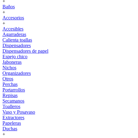
+
Baños
+
Accesorios
+
Accesibles
Agarraderas
Calienta toallas
Dispensadores
Dispensadores de papel
Espejo chico
Jaboneras
Nichos
Organizadores
Otros
Perchas
Portarrollos
Repisas
Secamanos
Toalleros
Vaso y Posavaso
Extractores
Papeleras
Duchas
+