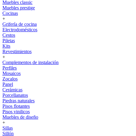
Muebles classic
Muebles prestige
Cocinas
+
Grifería de cocina
Electrodomésticos
Cestos
Piletas
Kits
Revestimientos
+
Complementos de instalación
Perfiles
Mosaicos
Zocalos
Panel
Cerámicas
Porcellanatos
Piedras naturales
Pisos flotantes
Pisos vinilicos
Muebles de diseño
+
Sillas
Sillón