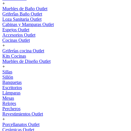
+
Muebles de Baño Outlet
Griferîas Baño Outlet
Loza Sanitaria Outlet
Cabinas y Mamparas Outlet
Espejos Outlet
Accesorios Outlet
Cocinas Outlet
+
Griferías cocina Outlet
Kits Cocinas
Muebles de Diseño Outlet
+
Sillas
Sillón
Banquetas
Escritorios
Lámparas
Mesas
Relojes
Percheros
Revestimientos Outlet
+
Porcellanatos Outlet
Cerámicas Outlet