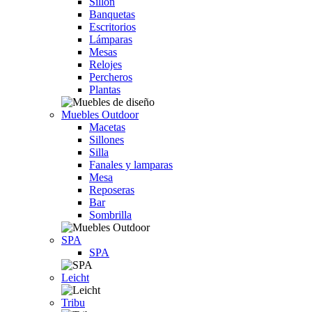
Sillón
Banquetas
Escritorios
Lámparas
Mesas
Relojes
Percheros
Plantas
Muebles Outdoor
Macetas
Sillones
Silla
Fanales y lamparas
Mesa
Reposeras
Bar
Sombrilla
SPA
SPA
Leicht
Tribu