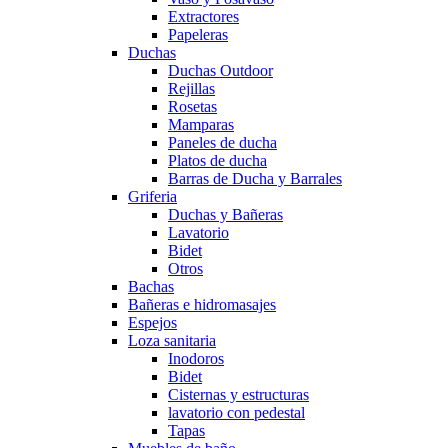
Extractores
Papeleras
Duchas
Duchas Outdoor
Rejillas
Rosetas
Mamparas
Paneles de ducha
Platos de ducha
Barras de Ducha y Barrales
Griferia
Duchas y Bañeras
Lavatorio
Bidet
Otros
Bachas
Bañeras e hidromasajes
Espejos
Loza sanitaria
Inodoros
Bidet
Cisternas y estructuras
lavatorio con pedestal
Tapas