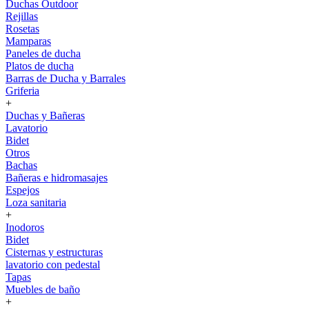
Duchas Outdoor
Rejillas
Rosetas
Mamparas
Paneles de ducha
Platos de ducha
Barras de Ducha y Barrales
Griferia
+
Duchas y Bañeras
Lavatorio
Bidet
Otros
Bachas
Bañeras e hidromasajes
Espejos
Loza sanitaria
+
Inodoros
Bidet
Cisternas y estructuras
lavatorio con pedestal
Tapas
Muebles de baño
+