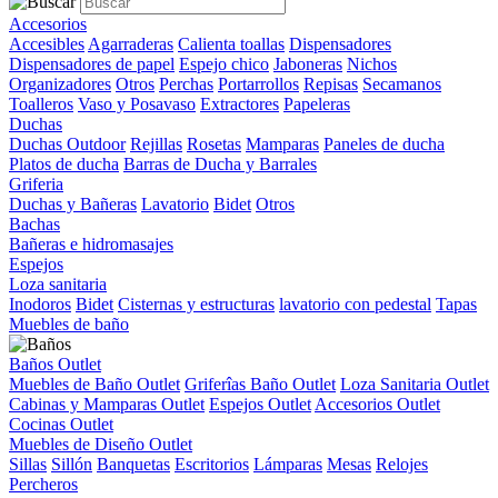
Accesorios
Accesibles
Agarraderas
Calienta toallas
Dispensadores
Dispensadores de papel
Espejo chico
Jaboneras
Nichos
Organizadores
Otros
Perchas
Portarrollos
Repisas
Secamanos
Toalleros
Vaso y Posavaso
Extractores
Papeleras
Duchas
Duchas Outdoor
Rejillas
Rosetas
Mamparas
Paneles de ducha
Platos de ducha
Barras de Ducha y Barrales
Griferia
Duchas y Bañeras
Lavatorio
Bidet
Otros
Bachas
Bañeras e hidromasajes
Espejos
Loza sanitaria
Inodoros
Bidet
Cisternas y estructuras
lavatorio con pedestal
Tapas
Muebles de baño
Baños Outlet
Muebles de Baño Outlet
Griferîas Baño Outlet
Loza Sanitaria Outlet
Cabinas y Mamparas Outlet
Espejos Outlet
Accesorios Outlet
Cocinas Outlet
Muebles de Diseño Outlet
Sillas
Sillón
Banquetas
Escritorios
Lámparas
Mesas
Relojes
Percheros