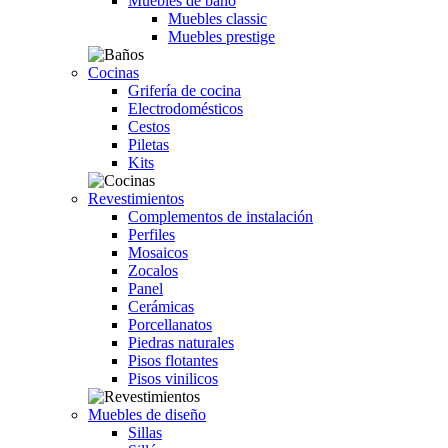
Muebles de baño
Muebles classic
Muebles prestige
Cocinas
Grifería de cocina
Electrodomésticos
Cestos
Piletas
Kits
Revestimientos
Complementos de instalación
Perfiles
Mosaicos
Zocalos
Panel
Cerámicas
Porcellanatos
Piedras naturales
Pisos flotantes
Pisos vinilicos
Muebles de diseño
Sillas