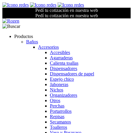
Pedí tu cotización en nuestra web
Pedí tu cotización en nuestra web
Productos
Baños
Accesorios
Accesibles
Agarraderas
Calienta toallas
Dispensadores
Dispensadores de papel
Espejo chico
Jaboneras
Nichos
Organizadores
Otros
Perchas
Portarrollos
Repisas
Secamanos
Toalleros
Vaso y Posavaso