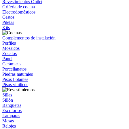
Revestimientos Outlet
Grifería de cocina
Electrodomésticos
Cestos
Piletas
Kits
Complementos de instalación
Perfiles
Mosaicos
Zocalos
Panel
Cerámicas
Porcellanatos
Piedras naturales
Pisos flotantes
Pisos vinilicos
Sillas
Sillón
Banquetas
Escritorios
Lámparas
Mesas
Relojes