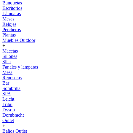
Banquetas
Escritorios
Lámparas
Mesas
Relojes
Percheros
Plantas
Muebles Outdoor
+
Macetas
Sillones
Silla
Fanales y lamparas
Mesa
Reposeras
Bar
Sombrilla
SPA
Leicht
Tribu
Dyson
Dornbracht
Outlet
+
Baños Outlet