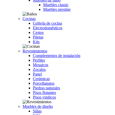
Muebles de baño
Muebles classic
Muebles prestige
Cocinas
Grifería de cocina
Electrodomésticos
Cestos
Piletas
Kits
Revestimientos
Complementos de instalación
Perfiles
Mosaicos
Zocalos
Panel
Cerámicas
Porcellanatos
Piedras naturales
Pisos flotantes
Pisos vinilicos
Muebles de diseño
Sillas