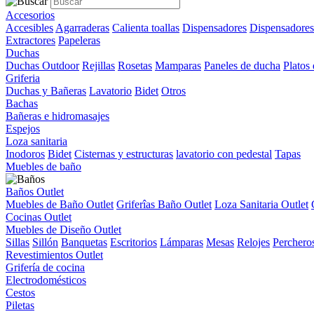
Accesorios
Accesibles
Agarraderas
Calienta toallas
Dispensadores
Dispensadores
Extractores
Papeleras
Duchas
Duchas Outdoor
Rejillas
Rosetas
Mamparas
Paneles de ducha
Platos
Griferia
Duchas y Bañeras
Lavatorio
Bidet
Otros
Bachas
Bañeras e hidromasajes
Espejos
Loza sanitaria
Inodoros
Bidet
Cisternas y estructuras
lavatorio con pedestal
Tapas
Muebles de baño
Baños Outlet
Muebles de Baño Outlet
Griferîas Baño Outlet
Loza Sanitaria Outlet
Cocinas Outlet
Muebles de Diseño Outlet
Sillas
Sillón
Banquetas
Escritorios
Lámparas
Mesas
Relojes
Perchero
Revestimientos Outlet
Grifería de cocina
Electrodomésticos
Cestos
Piletas