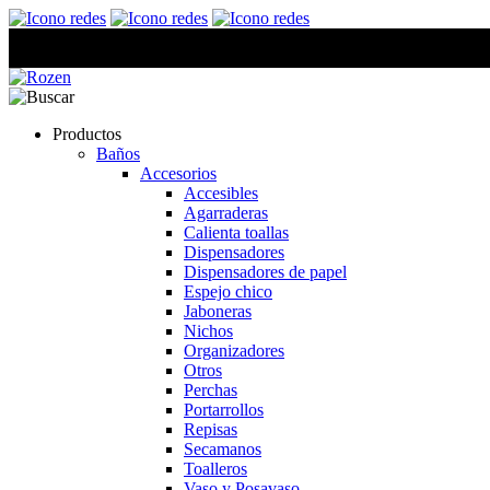
Productos
Baños
Accesorios
Accesibles
Agarraderas
Calienta toallas
Dispensadores
Dispensadores de papel
Espejo chico
Jaboneras
Nichos
Organizadores
Otros
Perchas
Portarrollos
Repisas
Secamanos
Toalleros
Vaso y Posavaso