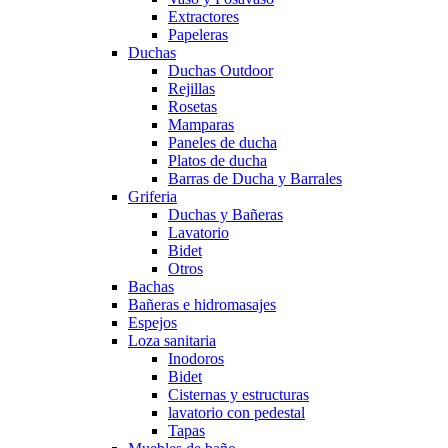
Extractores
Papeleras
Duchas
Duchas Outdoor
Rejillas
Rosetas
Mamparas
Paneles de ducha
Platos de ducha
Barras de Ducha y Barrales
Griferia
Duchas y Bañeras
Lavatorio
Bidet
Otros
Bachas
Bañeras e hidromasajes
Espejos
Loza sanitaria
Inodoros
Bidet
Cisternas y estructuras
lavatorio con pedestal
Tapas