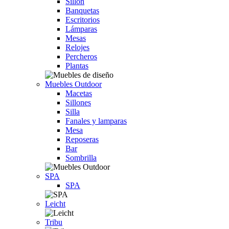
Sillón
Banquetas
Escritorios
Lámparas
Mesas
Relojes
Percheros
Plantas
Muebles Outdoor
Macetas
Sillones
Silla
Fanales y lamparas
Mesa
Reposeras
Bar
Sombrilla
SPA
SPA
Leicht
Tribu