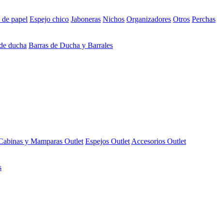
 de papel
Espejo chico
Jaboneras
Nichos
Organizadores
Otros
Perchas
 de ducha
Barras de Ducha y Barrales
Cabinas y Mamparas Outlet
Espejos Outlet
Accesorios Outlet
s