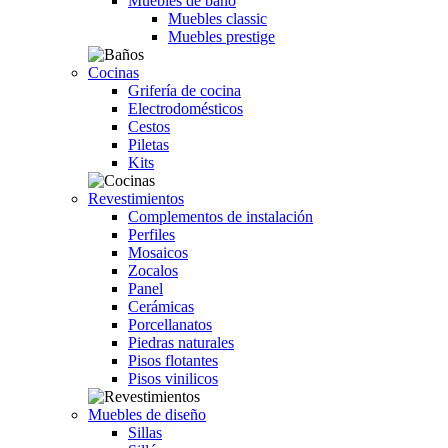
Muebles de baño
Muebles classic
Muebles prestige
Cocinas
Grifería de cocina
Electrodomésticos
Cestos
Piletas
Kits
Revestimientos
Complementos de instalación
Perfiles
Mosaicos
Zocalos
Panel
Cerámicas
Porcellanatos
Piedras naturales
Pisos flotantes
Pisos vinilicos
Muebles de diseño
Sillas