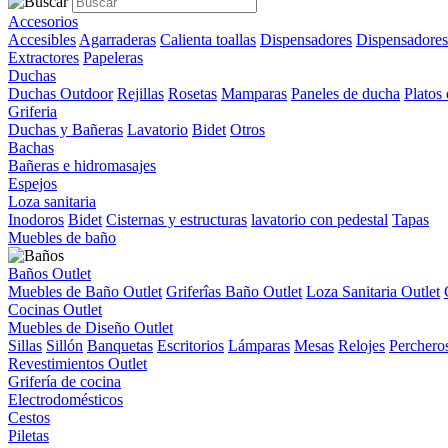
Accesorios
Accesibles
Agarraderas
Calienta toallas
Dispensadores
Dispensadores
Extractores
Papeleras
Duchas
Duchas Outdoor
Rejillas
Rosetas
Mamparas
Paneles de ducha
Platos
Griferia
Duchas y Bañeras
Lavatorio
Bidet
Otros
Bachas
Bañeras e hidromasajes
Espejos
Loza sanitaria
Inodoros
Bidet
Cisternas y estructuras
lavatorio con pedestal
Tapas
Muebles de baño
Baños Outlet
Muebles de Baño Outlet
Griferîas Baño Outlet
Loza Sanitaria Outlet
Cocinas Outlet
Muebles de Diseño Outlet
Sillas
Sillón
Banquetas
Escritorios
Lámparas
Mesas
Relojes
Perchero
Revestimientos Outlet
Grifería de cocina
Electrodomésticos
Cestos
Piletas