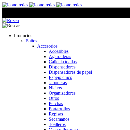
Productos
Baños
Accesorios
Accesibles
Agarraderas
Calienta toallas
Dispensadores
Dispensadores de papel
Espejo chico
Jaboneras
Nichos
Organizadores
Otros
Perchas
Portarrollos
Repisas
Secamanos
Toalleros
Vaso y Posavaso