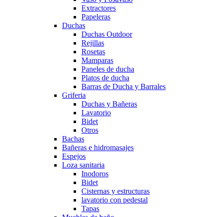
Extractores
Papeleras
Duchas
Duchas Outdoor
Rejillas
Rosetas
Mamparas
Paneles de ducha
Platos de ducha
Barras de Ducha y Barrales
Griferia
Duchas y Bañeras
Lavatorio
Bidet
Otros
Bachas
Bañeras e hidromasajes
Espejos
Loza sanitaria
Inodoros
Bidet
Cisternas y estructuras
lavatorio con pedestal
Tapas