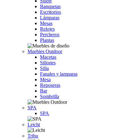
Sillón
Banquetas
Escritorios
Lámparas
Mesas
Relojes
Percheros
Plantas
Muebles Outdoor
Macetas
Sillones
Silla
Fanales y lamparas
Mesa
Reposeras
Bar
Sombrilla
SPA
SPA
Leicht
Tribu