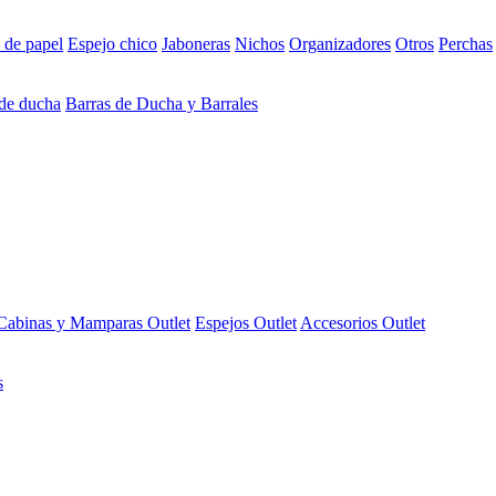
 de papel
Espejo chico
Jaboneras
Nichos
Organizadores
Otros
Perchas
 de ducha
Barras de Ducha y Barrales
Cabinas y Mamparas Outlet
Espejos Outlet
Accesorios Outlet
s