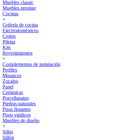
Muebles classic
Muebles prestige
Cocinas
+
Grifería de cocina
Electrodomésticos
Cestos
Piletas
Kits
Revestimientos
+
Complementos de instalación
Perfiles
Mosaicos
Zocalos
Panel
Cerámicas
Porcellanatos
Piedras naturales
Pisos flotantes
Pisos vinilicos
Muebles de diseño
+
Sillas
Sillón