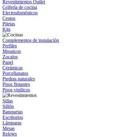
Revestimientos Outlet
Grifería de cocina
Electrodomésticos
Cestos
Piletas
Kits
Complementos de instalación
Perfiles
Mosaicos
Zocalos
Panel
Cerámicas
Porcellanatos
Piedras naturales
Pisos flotantes
Pisos vinilicos
Sillas
Sillón
Banquetas
Escritorios
Lámparas
Mesas
Relojes