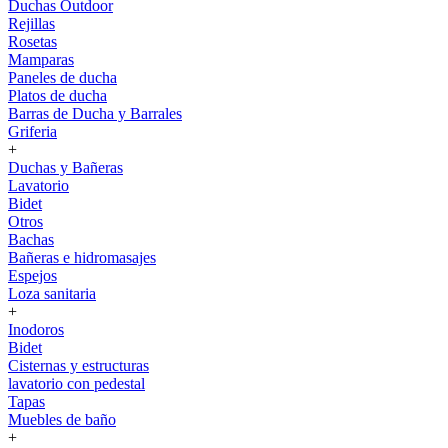
Duchas Outdoor
Rejillas
Rosetas
Mamparas
Paneles de ducha
Platos de ducha
Barras de Ducha y Barrales
Griferia
+
Duchas y Bañeras
Lavatorio
Bidet
Otros
Bachas
Bañeras e hidromasajes
Espejos
Loza sanitaria
+
Inodoros
Bidet
Cisternas y estructuras
lavatorio con pedestal
Tapas
Muebles de baño
+