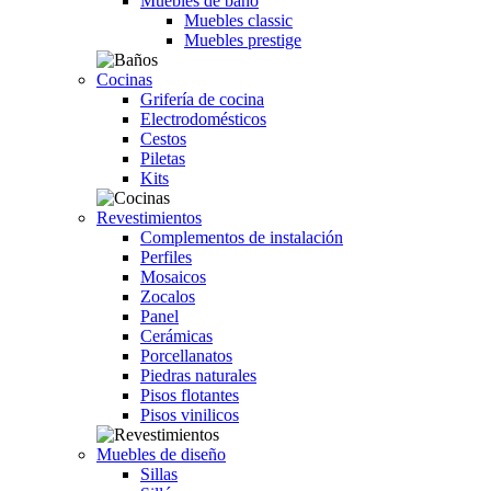
Muebles de baño
Muebles classic
Muebles prestige
Cocinas
Grifería de cocina
Electrodomésticos
Cestos
Piletas
Kits
Revestimientos
Complementos de instalación
Perfiles
Mosaicos
Zocalos
Panel
Cerámicas
Porcellanatos
Piedras naturales
Pisos flotantes
Pisos vinilicos
Muebles de diseño
Sillas