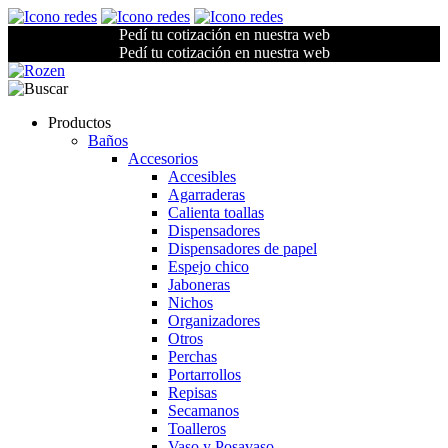
Pedí tu cotización en nuestra web
Pedí tu cotización en nuestra web
Productos
Baños
Accesorios
Accesibles
Agarraderas
Calienta toallas
Dispensadores
Dispensadores de papel
Espejo chico
Jaboneras
Nichos
Organizadores
Otros
Perchas
Portarrollos
Repisas
Secamanos
Toalleros
Vaso y Posavaso