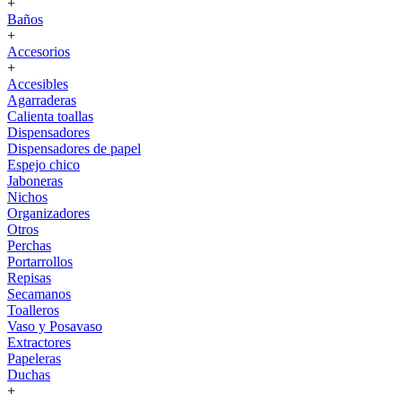
+
Baños
+
Accesorios
+
Accesibles
Agarraderas
Calienta toallas
Dispensadores
Dispensadores de papel
Espejo chico
Jaboneras
Nichos
Organizadores
Otros
Perchas
Portarrollos
Repisas
Secamanos
Toalleros
Vaso y Posavaso
Extractores
Papeleras
Duchas
+