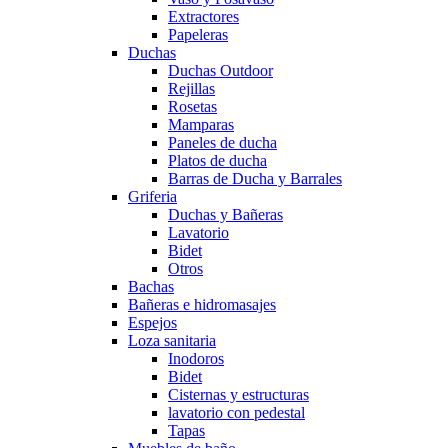
Extractores
Papeleras
Duchas
Duchas Outdoor
Rejillas
Rosetas
Mamparas
Paneles de ducha
Platos de ducha
Barras de Ducha y Barrales
Griferia
Duchas y Bañeras
Lavatorio
Bidet
Otros
Bachas
Bañeras e hidromasajes
Espejos
Loza sanitaria
Inodoros
Bidet
Cisternas y estructuras
lavatorio con pedestal
Tapas