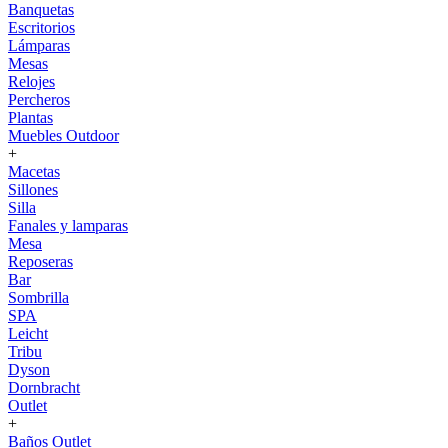
Banquetas
Escritorios
Lámparas
Mesas
Relojes
Percheros
Plantas
Muebles Outdoor
+
Macetas
Sillones
Silla
Fanales y lamparas
Mesa
Reposeras
Bar
Sombrilla
SPA
Leicht
Tribu
Dyson
Dornbracht
Outlet
+
Baños Outlet