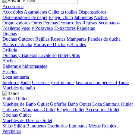
Accesorios
Accesibles
Agarraderas
Calienta toallas
Dispensadores
Dispensadores de papel
Espejo chico
Jaboneras
Nichos
Organizadores
Otros
Perchas
Portarrollos
Repisas
Secamanos
Toalleros
Vaso y Posavaso
Extractores
Papeleras
Duchas
Duchas Outdoor
Rejillas
Rosetas
Mamparas
Paneles de ducha
Platos de ducha
Barras de Ducha y Barrales
Griferia
Duchas y Bañeras
Lavatorio
Bidet
Otros
Bachas
Bañeras e hidromasajes
Espejos
Loza sanitaria
Inodoros
Bidet
Cisternas y estructuras
lavatorio con pedestal
Tapas
Muebles de baño
Baños Outlet
Muebles de Baño Outlet
Griferîas Baño Outlet
Loza Sanitaria Outlet
Cabinas y Mamparas Outlet
Espejos Outlet
Accesorios Outlet
Cocinas Outlet
Muebles de Diseño Outlet
Sillas
Sillón
Banquetas
Escritorios
Lámparas
Mesas
Relojes
Percheros