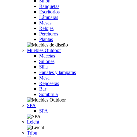
Sillón
Banquetas
Escritorios
Lámparas
Mesas
Relojes
Percheros
Plantas
Muebles Outdoor
Macetas
Sillones
Silla
Fanales y lamparas
Mesa
Reposeras
Bar
Sombrilla
SPA
SPA
Leicht
Tribu