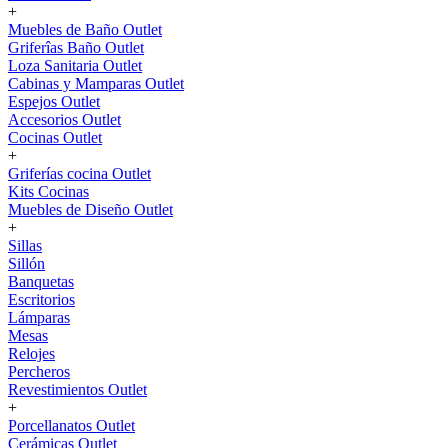
+
Muebles de Baño Outlet
Griferîas Baño Outlet
Loza Sanitaria Outlet
Cabinas y Mamparas Outlet
Espejos Outlet
Accesorios Outlet
Cocinas Outlet
+
Griferías cocina Outlet
Kits Cocinas
Muebles de Diseño Outlet
+
Sillas
Sillón
Banquetas
Escritorios
Lámparas
Mesas
Relojes
Percheros
Revestimientos Outlet
+
Porcellanatos Outlet
Cerámicas Outlet