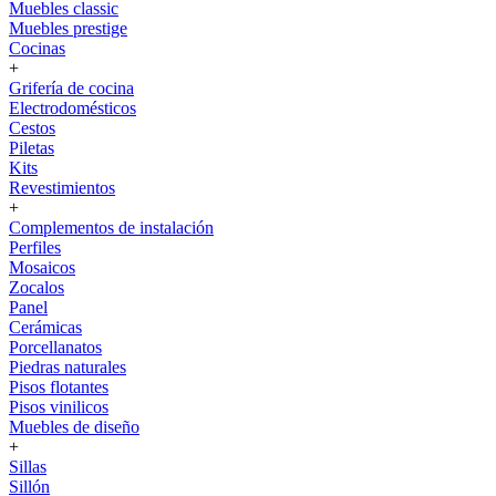
Muebles classic
Muebles prestige
Cocinas
+
Grifería de cocina
Electrodomésticos
Cestos
Piletas
Kits
Revestimientos
+
Complementos de instalación
Perfiles
Mosaicos
Zocalos
Panel
Cerámicas
Porcellanatos
Piedras naturales
Pisos flotantes
Pisos vinilicos
Muebles de diseño
+
Sillas
Sillón