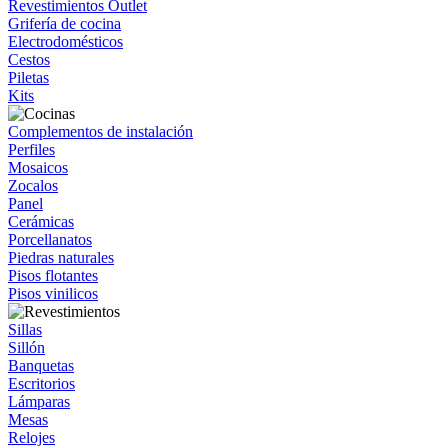
Revestimientos Outlet
Grifería de cocina
Electrodomésticos
Cestos
Piletas
Kits
Complementos de instalación
Perfiles
Mosaicos
Zocalos
Panel
Cerámicas
Porcellanatos
Piedras naturales
Pisos flotantes
Pisos vinilicos
Sillas
Sillón
Banquetas
Escritorios
Lámparas
Mesas
Relojes