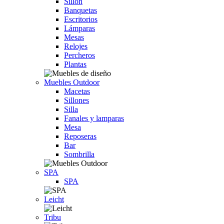
Sillón
Banquetas
Escritorios
Lámparas
Mesas
Relojes
Percheros
Plantas
Muebles Outdoor
Macetas
Sillones
Silla
Fanales y lamparas
Mesa
Reposeras
Bar
Sombrilla
SPA
SPA
Leicht
Tribu