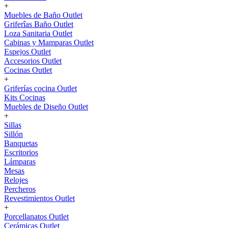
+
Muebles de Baño Outlet
Griferîas Baño Outlet
Loza Sanitaria Outlet
Cabinas y Mamparas Outlet
Espejos Outlet
Accesorios Outlet
Cocinas Outlet
+
Griferías cocina Outlet
Kits Cocinas
Muebles de Diseño Outlet
+
Sillas
Sillón
Banquetas
Escritorios
Lámparas
Mesas
Relojes
Percheros
Revestimientos Outlet
+
Porcellanatos Outlet
Cerámicas Outlet