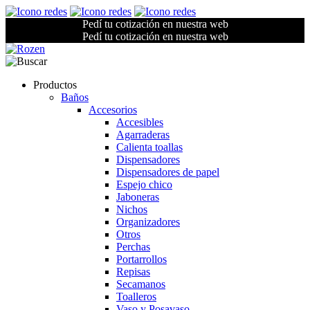
Pedí tu cotización en nuestra web
Pedí tu cotización en nuestra web
Productos
Baños
Accesorios
Accesibles
Agarraderas
Calienta toallas
Dispensadores
Dispensadores de papel
Espejo chico
Jaboneras
Nichos
Organizadores
Otros
Perchas
Portarrollos
Repisas
Secamanos
Toalleros
Vaso y Posavaso