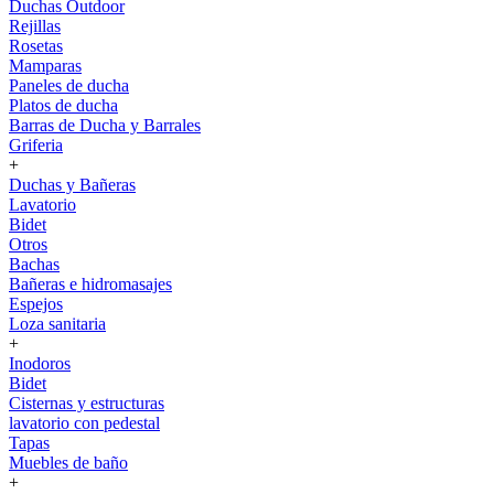
Duchas Outdoor
Rejillas
Rosetas
Mamparas
Paneles de ducha
Platos de ducha
Barras de Ducha y Barrales
Griferia
+
Duchas y Bañeras
Lavatorio
Bidet
Otros
Bachas
Bañeras e hidromasajes
Espejos
Loza sanitaria
+
Inodoros
Bidet
Cisternas y estructuras
lavatorio con pedestal
Tapas
Muebles de baño
+