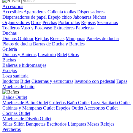
Accesorios
Accesibles
Agarraderas
Calienta toallas
Dispensadores
Dispensadores de papel
Espejo chico
Jaboneras
Nichos
Organizadores
Otros
Perchas
Portarrollos
Repisas
Secamanos
Toalleros
Vaso y Posavaso
Extractores
Papeleras
Duchas
Duchas Outdoor
Rejillas
Rosetas
Mamparas
Paneles de ducha
Platos de ducha
Barras de Ducha y Barrales
Griferia
Duchas y Bañeras
Lavatorio
Bidet
Otros
Bachas
Bañeras e hidromasajes
Espejos
Loza sanitaria
Inodoros
Bidet
Cisternas y estructuras
lavatorio con pedestal
Tapas
Muebles de baño
Baños Outlet
Muebles de Baño Outlet
Griferîas Baño Outlet
Loza Sanitaria Outlet
Cabinas y Mamparas Outlet
Espejos Outlet
Accesorios Outlet
Cocinas Outlet
Muebles de Diseño Outlet
Sillas
Sillón
Banquetas
Escritorios
Lámparas
Mesas
Relojes
Percheros