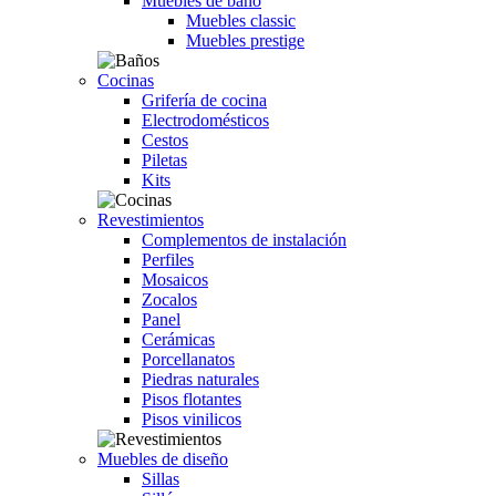
Muebles de baño
Muebles classic
Muebles prestige
Cocinas
Grifería de cocina
Electrodomésticos
Cestos
Piletas
Kits
Revestimientos
Complementos de instalación
Perfiles
Mosaicos
Zocalos
Panel
Cerámicas
Porcellanatos
Piedras naturales
Pisos flotantes
Pisos vinilicos
Muebles de diseño
Sillas