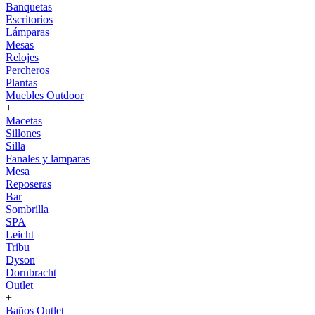
Banquetas
Escritorios
Lámparas
Mesas
Relojes
Percheros
Plantas
Muebles Outdoor
+
Macetas
Sillones
Silla
Fanales y lamparas
Mesa
Reposeras
Bar
Sombrilla
SPA
Leicht
Tribu
Dyson
Dornbracht
Outlet
+
Baños Outlet