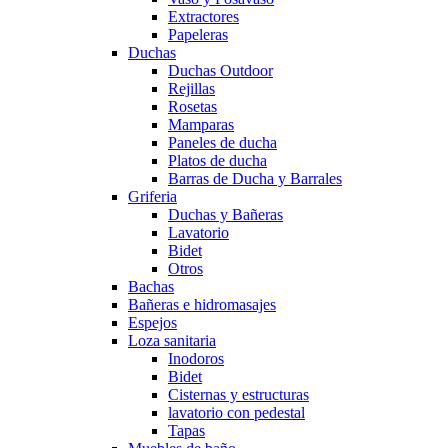
Extractores
Papeleras
Duchas
Duchas Outdoor
Rejillas
Rosetas
Mamparas
Paneles de ducha
Platos de ducha
Barras de Ducha y Barrales
Griferia
Duchas y Bañeras
Lavatorio
Bidet
Otros
Bachas
Bañeras e hidromasajes
Espejos
Loza sanitaria
Inodoros
Bidet
Cisternas y estructuras
lavatorio con pedestal
Tapas