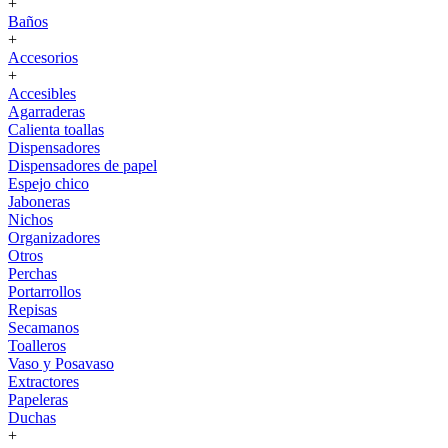
+
Baños
+
Accesorios
+
Accesibles
Agarraderas
Calienta toallas
Dispensadores
Dispensadores de papel
Espejo chico
Jaboneras
Nichos
Organizadores
Otros
Perchas
Portarrollos
Repisas
Secamanos
Toalleros
Vaso y Posavaso
Extractores
Papeleras
Duchas
+