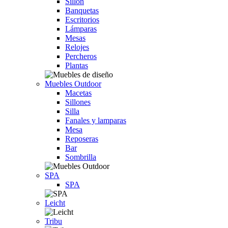
Sillón
Banquetas
Escritorios
Lámparas
Mesas
Relojes
Percheros
Plantas
Muebles Outdoor
Macetas
Sillones
Silla
Fanales y lamparas
Mesa
Reposeras
Bar
Sombrilla
SPA
SPA
Leicht
Tribu