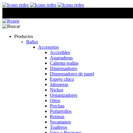
Productos
Baños
Accesorios
Accesibles
Agarraderas
Calienta toallas
Dispensadores
Dispensadores de papel
Espejo chico
Jaboneras
Nichos
Organizadores
Otros
Perchas
Portarrollos
Repisas
Secamanos
Toalleros
Vaso y Posavaso