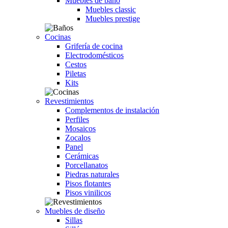
Muebles de baño
Muebles classic
Muebles prestige
Cocinas
Grifería de cocina
Electrodomésticos
Cestos
Piletas
Kits
Revestimientos
Complementos de instalación
Perfiles
Mosaicos
Zocalos
Panel
Cerámicas
Porcellanatos
Piedras naturales
Pisos flotantes
Pisos vinilicos
Muebles de diseño
Sillas