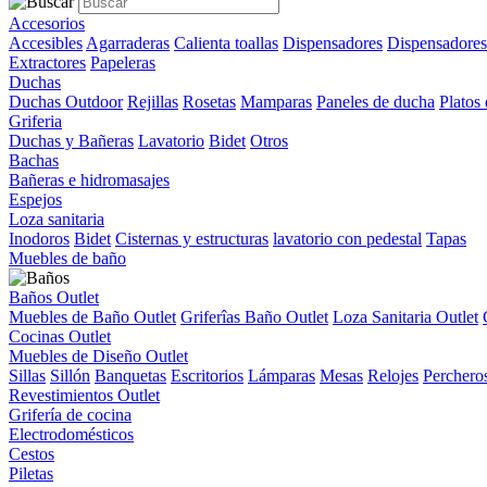
Accesorios
Accesibles
Agarraderas
Calienta toallas
Dispensadores
Dispensadores
Extractores
Papeleras
Duchas
Duchas Outdoor
Rejillas
Rosetas
Mamparas
Paneles de ducha
Platos
Griferia
Duchas y Bañeras
Lavatorio
Bidet
Otros
Bachas
Bañeras e hidromasajes
Espejos
Loza sanitaria
Inodoros
Bidet
Cisternas y estructuras
lavatorio con pedestal
Tapas
Muebles de baño
Baños Outlet
Muebles de Baño Outlet
Griferîas Baño Outlet
Loza Sanitaria Outlet
Cocinas Outlet
Muebles de Diseño Outlet
Sillas
Sillón
Banquetas
Escritorios
Lámparas
Mesas
Relojes
Perchero
Revestimientos Outlet
Grifería de cocina
Electrodomésticos
Cestos
Piletas