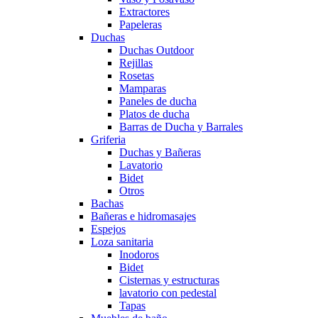
Extractores
Papeleras
Duchas
Duchas Outdoor
Rejillas
Rosetas
Mamparas
Paneles de ducha
Platos de ducha
Barras de Ducha y Barrales
Griferia
Duchas y Bañeras
Lavatorio
Bidet
Otros
Bachas
Bañeras e hidromasajes
Espejos
Loza sanitaria
Inodoros
Bidet
Cisternas y estructuras
lavatorio con pedestal
Tapas