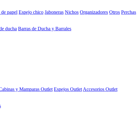
 de papel
Espejo chico
Jaboneras
Nichos
Organizadores
Otros
Perchas
 de ducha
Barras de Ducha y Barrales
Cabinas y Mamparas Outlet
Espejos Outlet
Accesorios Outlet
s