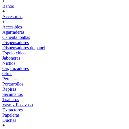
+
Baños
+
Accesorios
+
Accesibles
Agarraderas
Calienta toallas
Dispensadores
Dispensadores de papel
Espejo chico
Jaboneras
Nichos
Organizadores
Otros
Perchas
Portarrollos
Repisas
Secamanos
Toalleros
Vaso y Posavaso
Extractores
Papeleras
Duchas
+