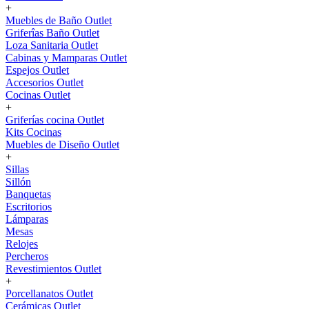
+
Muebles de Baño Outlet
Griferîas Baño Outlet
Loza Sanitaria Outlet
Cabinas y Mamparas Outlet
Espejos Outlet
Accesorios Outlet
Cocinas Outlet
+
Griferías cocina Outlet
Kits Cocinas
Muebles de Diseño Outlet
+
Sillas
Sillón
Banquetas
Escritorios
Lámparas
Mesas
Relojes
Percheros
Revestimientos Outlet
+
Porcellanatos Outlet
Cerámicas Outlet