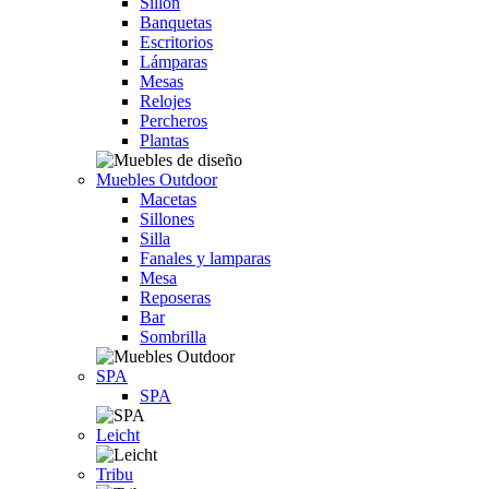
Sillón
Banquetas
Escritorios
Lámparas
Mesas
Relojes
Percheros
Plantas
Muebles Outdoor
Macetas
Sillones
Silla
Fanales y lamparas
Mesa
Reposeras
Bar
Sombrilla
SPA
SPA
Leicht
Tribu