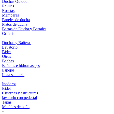
Duchas Outdoor
Rejillas
Rosetas
Mamparas
Paneles de ducha
Platos de ducha
Barras de Ducha y Barrales
Griferia
+
Duchas y Bañeras
Lavatorio
Bidet
Otros
Bachas
Bañeras e hidromasajes
Espejos
Loza sanitaria
+
Inodoros
Bidet
Cisternas y estructuras
lavatorio con pedestal
Tapas
Muebles de baño
+