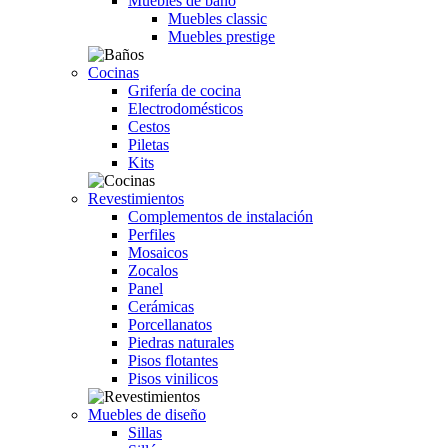
Muebles de baño
Muebles classic
Muebles prestige
Cocinas
Grifería de cocina
Electrodomésticos
Cestos
Piletas
Kits
Revestimientos
Complementos de instalación
Perfiles
Mosaicos
Zocalos
Panel
Cerámicas
Porcellanatos
Piedras naturales
Pisos flotantes
Pisos vinilicos
Muebles de diseño
Sillas