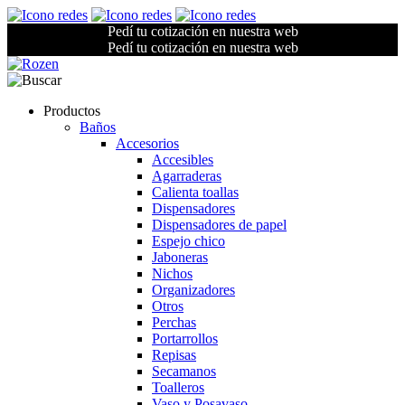
Pedí tu cotización en nuestra web
Pedí tu cotización en nuestra web
Productos
Baños
Accesorios
Accesibles
Agarraderas
Calienta toallas
Dispensadores
Dispensadores de papel
Espejo chico
Jaboneras
Nichos
Organizadores
Otros
Perchas
Portarrollos
Repisas
Secamanos
Toalleros
Vaso y Posavaso