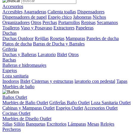
Accesorios
Accesibles
Agarraderas
Calienta toallas
Dispensadores
Dispensadores de papel
Espejo chico
Jaboneras
Nichos
Organizadores
Otros
Perchas
Portarrollos
Repisas
Secamanos
Toalleros
Vaso y Posavaso
Extractores
Papeleras
Duchas
Duchas Outdoor
Rejillas
Rosetas
Mamparas
Paneles de ducha
Platos de ducha
Barras de Ducha y Barrales
Griferia
Duchas y Bañeras
Lavatorio
Bidet
Otros
Bachas
Bañeras e hidromasajes
Espejos
Loza sanitaria
Inodoros
Bidet
Cisternas y estructuras
lavatorio con pedestal
Tapas
Muebles de baño
Baños Outlet
Muebles de Baño Outlet
Griferîas Baño Outlet
Loza Sanitaria Outlet
Cabinas y Mamparas Outlet
Espejos Outlet
Accesorios Outlet
Cocinas Outlet
Muebles de Diseño Outlet
Sillas
Sillón
Banquetas
Escritorios
Lámparas
Mesas
Relojes
Percheros