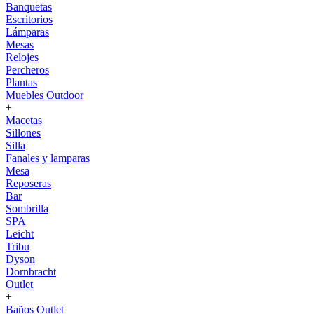
Banquetas
Escritorios
Lámparas
Mesas
Relojes
Percheros
Plantas
Muebles Outdoor
+
Macetas
Sillones
Silla
Fanales y lamparas
Mesa
Reposeras
Bar
Sombrilla
SPA
Leicht
Tribu
Dyson
Dornbracht
Outlet
+
Baños Outlet