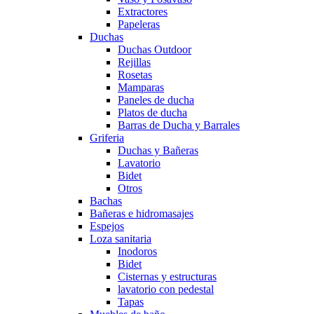
Extractores
Papeleras
Duchas
Duchas Outdoor
Rejillas
Rosetas
Mamparas
Paneles de ducha
Platos de ducha
Barras de Ducha y Barrales
Griferia
Duchas y Bañeras
Lavatorio
Bidet
Otros
Bachas
Bañeras e hidromasajes
Espejos
Loza sanitaria
Inodoros
Bidet
Cisternas y estructuras
lavatorio con pedestal
Tapas