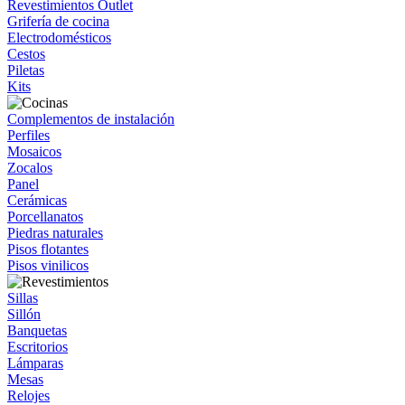
Revestimientos Outlet
Grifería de cocina
Electrodomésticos
Cestos
Piletas
Kits
Complementos de instalación
Perfiles
Mosaicos
Zocalos
Panel
Cerámicas
Porcellanatos
Piedras naturales
Pisos flotantes
Pisos vinilicos
Sillas
Sillón
Banquetas
Escritorios
Lámparas
Mesas
Relojes