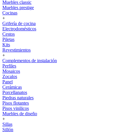
Muebles classic
Muebles prestige
Cocinas
+
Grifería de cocina
Electrodomésticos
Cestos
Piletas
Kits
Revestimientos
+
Complementos de instalación
Perfiles
Mosaicos
Zocalos
Panel
Cerámicas
Porcellanatos
Piedras naturales
Pisos flotantes
Pisos vinilicos
Muebles de diseño
+
Sillas
Sillón