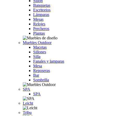
Sillón
Banquetas
Escritorios
Lámparas
Mesas
Relojes
Percheros
Plantas
Muebles Outdoor
Macetas
Sillones
Silla
Fanales y lamparas
Mesa
Reposeras
Bar
Sombrilla
SPA
SPA
Leicht
Tribu