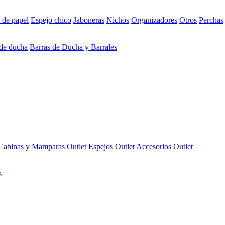
 de papel
Espejo chico
Jaboneras
Nichos
Organizadores
Otros
Perchas
 de ducha
Barras de Ducha y Barrales
Cabinas y Mamparas Outlet
Espejos Outlet
Accesorios Outlet
s