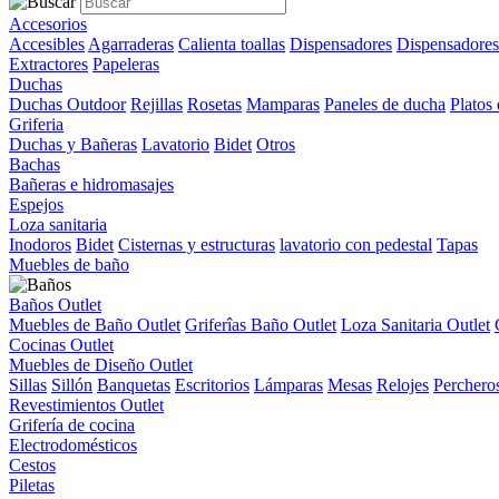
Accesorios
Accesibles
Agarraderas
Calienta toallas
Dispensadores
Dispensadores
Extractores
Papeleras
Duchas
Duchas Outdoor
Rejillas
Rosetas
Mamparas
Paneles de ducha
Platos
Griferia
Duchas y Bañeras
Lavatorio
Bidet
Otros
Bachas
Bañeras e hidromasajes
Espejos
Loza sanitaria
Inodoros
Bidet
Cisternas y estructuras
lavatorio con pedestal
Tapas
Muebles de baño
Baños Outlet
Muebles de Baño Outlet
Griferîas Baño Outlet
Loza Sanitaria Outlet
Cocinas Outlet
Muebles de Diseño Outlet
Sillas
Sillón
Banquetas
Escritorios
Lámparas
Mesas
Relojes
Perchero
Revestimientos Outlet
Grifería de cocina
Electrodomésticos
Cestos
Piletas