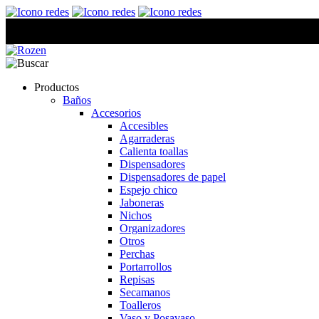
Productos
Baños
Accesorios
Accesibles
Agarraderas
Calienta toallas
Dispensadores
Dispensadores de papel
Espejo chico
Jaboneras
Nichos
Organizadores
Otros
Perchas
Portarrollos
Repisas
Secamanos
Toalleros
Vaso y Posavaso