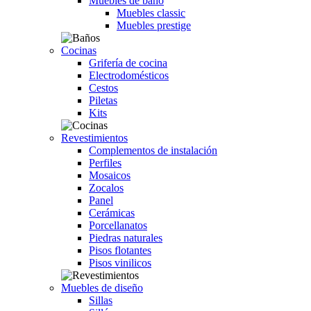
Muebles de baño
Muebles classic
Muebles prestige
Cocinas
Grifería de cocina
Electrodomésticos
Cestos
Piletas
Kits
Revestimientos
Complementos de instalación
Perfiles
Mosaicos
Zocalos
Panel
Cerámicas
Porcellanatos
Piedras naturales
Pisos flotantes
Pisos vinilicos
Muebles de diseño
Sillas