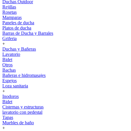
Duchas Outdoor
Rejillas
Rosetas
Mamparas
Paneles de ducha
Platos de ducha
Barras de Ducha y Barrales
Griferia
+
Duchas y Bañeras
Lavatorio
Bidet
Otros
Bachas
Bañeras e hidromasajes
Espejos
Loza sanitaria
+
Inodoros
Bidet
Cisternas y estructuras
lavatorio con pedestal
Tapas
Muebles de baño
+