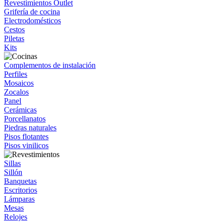
Revestimientos Outlet
Grifería de cocina
Electrodomésticos
Cestos
Piletas
Kits
Complementos de instalación
Perfiles
Mosaicos
Zocalos
Panel
Cerámicas
Porcellanatos
Piedras naturales
Pisos flotantes
Pisos vinilicos
Sillas
Sillón
Banquetas
Escritorios
Lámparas
Mesas
Relojes