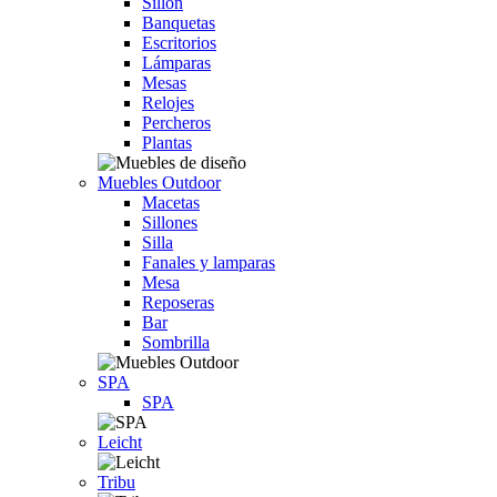
Sillón
Banquetas
Escritorios
Lámparas
Mesas
Relojes
Percheros
Plantas
Muebles Outdoor
Macetas
Sillones
Silla
Fanales y lamparas
Mesa
Reposeras
Bar
Sombrilla
SPA
SPA
Leicht
Tribu