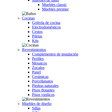
Muebles de baño
Muebles classic
Muebles prestige
Cocinas
Grifería de cocina
Electrodomésticos
Cestos
Piletas
Kits
Revestimientos
Complementos de instalación
Perfiles
Mosaicos
Zocalos
Panel
Cerámicas
Porcellanatos
Piedras naturales
Pisos flotantes
Pisos vinilicos
Muebles de diseño
Sillas