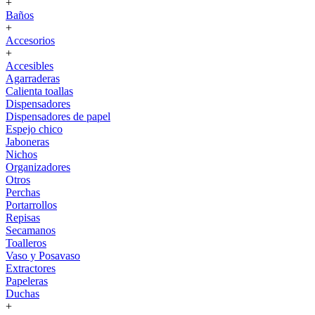
+
Baños
+
Accesorios
+
Accesibles
Agarraderas
Calienta toallas
Dispensadores
Dispensadores de papel
Espejo chico
Jaboneras
Nichos
Organizadores
Otros
Perchas
Portarrollos
Repisas
Secamanos
Toalleros
Vaso y Posavaso
Extractores
Papeleras
Duchas
+