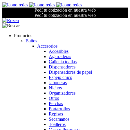
Pedí tu cotización en nuestra web
Pedí tu cotización en nuestra web
Productos
Baños
Accesorios
Accesibles
Agarraderas
Calienta toallas
Dispensadores
Dispensadores de papel
Espejo chico
Jaboneras
Nichos
Organizadores
Otros
Perchas
Portarrollos
Repisas
Secamanos
Toalleros
Vaso y Posavaso