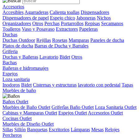
Accesorios
Accesibles
Agarraderas
Calienta toallas
Dispensadores
Dispensadores de papel
Espejo chico
Jaboneras
Nichos
Organizadores
Otros
Perchas
Portarrollos
Repisas
Secamanos
Toalleros
Vaso y Posavaso
Extractores
Papeleras
Duchas
Duchas Outdoor
Rejillas
Rosetas
Mamparas
Paneles de ducha
Platos de ducha
Barras de Ducha y Barrales
Griferia
Duchas y Bañeras
Lavatorio
Bidet
Otros
Bachas
Bañeras e hidromasajes
Espejos
Loza sanitaria
Inodoros
Bidet
Cisternas y estructuras
lavatorio con pedestal
Tapas
Muebles de baño
Baños Outlet
Muebles de Baño Outlet
Griferîas Baño Outlet
Loza Sanitaria Outlet
Cabinas y Mamparas Outlet
Espejos Outlet
Accesorios Outlet
Cocinas Outlet
Muebles de Diseño Outlet
Sillas
Sillón
Banquetas
Escritorios
Lámparas
Mesas
Relojes
Percheros