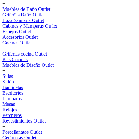
+
Muebles de Baño Outlet
Griferîas Baño Outlet
Loza Sanitaria Outlet
Cabinas y Mamparas Outlet
Espejos Outlet
Accesorios Outlet
Cocinas Outlet
+
Griferías cocina Outlet
Kits Cocinas
Muebles de Diseño Outlet
+
Sillas
Sillón
Banquetas
Escritorios
Lámparas
Mesas
Relojes
Percheros
Revestimientos Outlet
+
Porcellanatos Outlet
Cerámicas Outlet