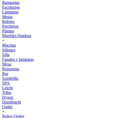
Banquetas
Escritorios
Lámparas
Mesas
Relojes
Percheros
Plantas
Muebles Outdoor
+
Macetas
Sillones
Silla
Fanales y lamparas
Mesa
Reposeras
Bar
Sombrilla
SPA
Leicht
Tribu
Dyson
Dornbracht
Outlet
+
Baños Outlet