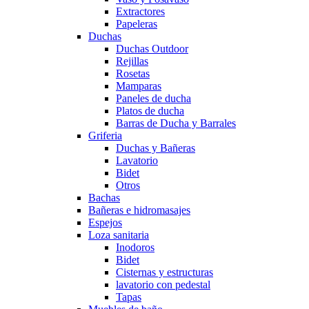
Extractores
Papeleras
Duchas
Duchas Outdoor
Rejillas
Rosetas
Mamparas
Paneles de ducha
Platos de ducha
Barras de Ducha y Barrales
Griferia
Duchas y Bañeras
Lavatorio
Bidet
Otros
Bachas
Bañeras e hidromasajes
Espejos
Loza sanitaria
Inodoros
Bidet
Cisternas y estructuras
lavatorio con pedestal
Tapas