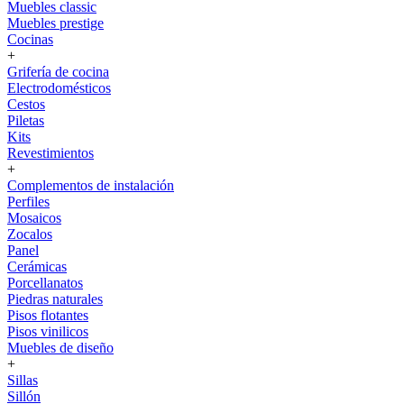
Muebles classic
Muebles prestige
Cocinas
+
Grifería de cocina
Electrodomésticos
Cestos
Piletas
Kits
Revestimientos
+
Complementos de instalación
Perfiles
Mosaicos
Zocalos
Panel
Cerámicas
Porcellanatos
Piedras naturales
Pisos flotantes
Pisos vinilicos
Muebles de diseño
+
Sillas
Sillón