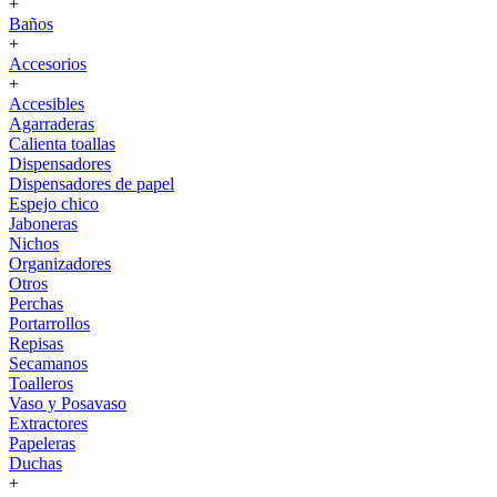
+
Baños
+
Accesorios
+
Accesibles
Agarraderas
Calienta toallas
Dispensadores
Dispensadores de papel
Espejo chico
Jaboneras
Nichos
Organizadores
Otros
Perchas
Portarrollos
Repisas
Secamanos
Toalleros
Vaso y Posavaso
Extractores
Papeleras
Duchas
+