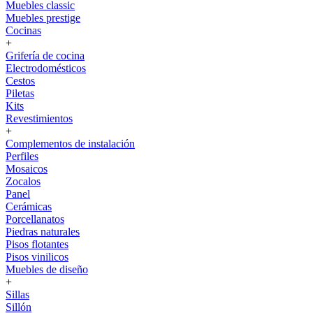
Muebles classic
Muebles prestige
Cocinas
+
Grifería de cocina
Electrodomésticos
Cestos
Piletas
Kits
Revestimientos
+
Complementos de instalación
Perfiles
Mosaicos
Zocalos
Panel
Cerámicas
Porcellanatos
Piedras naturales
Pisos flotantes
Pisos vinilicos
Muebles de diseño
+
Sillas
Sillón