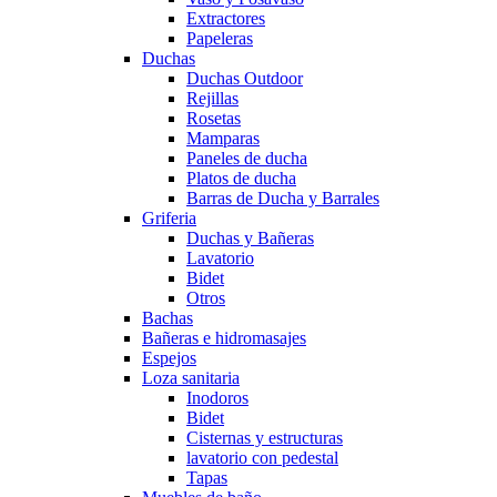
Extractores
Papeleras
Duchas
Duchas Outdoor
Rejillas
Rosetas
Mamparas
Paneles de ducha
Platos de ducha
Barras de Ducha y Barrales
Griferia
Duchas y Bañeras
Lavatorio
Bidet
Otros
Bachas
Bañeras e hidromasajes
Espejos
Loza sanitaria
Inodoros
Bidet
Cisternas y estructuras
lavatorio con pedestal
Tapas