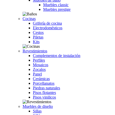
Muebles de baño
Muebles classic
Muebles prestige
Cocinas
Grifería de cocina
Electrodomésticos
Cestos
Piletas
Kits
Revestimientos
Complementos de instalación
Perfiles
Mosaicos
Zocalos
Panel
Cerámicas
Porcellanatos
Piedras naturales
Pisos flotantes
Pisos vinilicos
Muebles de diseño
Sillas