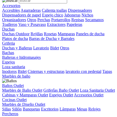
Accesorios
Accesibles
Agarraderas
Calienta toallas
Dispensadores
Dispensadores de papel
Espejo chico
Jaboneras
Nichos
Organizadores
Otros
Perchas
Portarrollos
Repisas
Secamanos
Toalleros
Vaso y Posavaso
Extractores
Papeleras
Duchas
Duchas Outdoor
Rejillas
Rosetas
Mamparas
Paneles de ducha
Platos de ducha
Barras de Ducha y Barrales
Griferia
Duchas y Bañeras
Lavatorio
Bidet
Otros
Bachas
Bañeras e hidromasajes
Espejos
Loza sanitaria
Inodoros
Bidet
Cisternas y estructuras
lavatorio con pedestal
Tapas
Muebles de baño
Baños Outlet
Muebles de Baño Outlet
Griferîas Baño Outlet
Loza Sanitaria Outlet
Cabinas y Mamparas Outlet
Espejos Outlet
Accesorios Outlet
Cocinas Outlet
Muebles de Diseño Outlet
Sillas
Sillón
Banquetas
Escritorios
Lámparas
Mesas
Relojes
Percheros