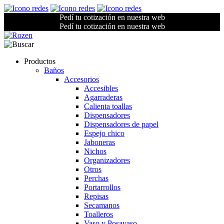
Pedí tu cotización en nuestra web
Pedí tu cotización en nuestra web
Productos
Baños
Accesorios
Accesibles
Agarraderas
Calienta toallas
Dispensadores
Dispensadores de papel
Espejo chico
Jaboneras
Nichos
Organizadores
Otros
Perchas
Portarrollos
Repisas
Secamanos
Toalleros
Vaso y Posavaso