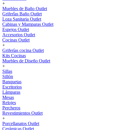
+
Muebles de Baño Outlet
Griferîas Baño Outlet
Loza Sanitaria Outlet
Cabinas y Mamparas Outlet
Espejos Outlet
Accesorios Outlet
Cocinas Outlet
+
Griferías cocina Outlet
Kits Cocinas
Muebles de Diseño Outlet
+
Sillas
Sillón
Banquetas
Escritorios
Lámparas
Mesas
Relojes
Percheros
Revestimientos Outlet
+
Porcellanatos Outlet
Cerámicas Outlet