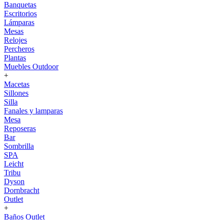
Banquetas
Escritorios
Lámparas
Mesas
Relojes
Percheros
Plantas
Muebles Outdoor
+
Macetas
Sillones
Silla
Fanales y lamparas
Mesa
Reposeras
Bar
Sombrilla
SPA
Leicht
Tribu
Dyson
Dornbracht
Outlet
+
Baños Outlet