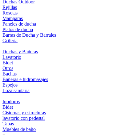
Duchas Outdoor
Rejillas
Rosetas
Mamparas
Paneles de ducha
Platos de ducha
Barras de Ducha y Barrales
Griferia
+
Duchas y Bañeras
Lavatorio
Bidet
Otros
Bachas
Bañeras e hidromasajes
Espejos
Loza sanitaria
+
Inodoros
Bidet
Cisternas y estructuras
lavatorio con pedestal
Tapas
Muebles de baño
+