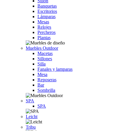
Sillón
Banquetas
Escritorios
Lámparas
Mesas
Relojes
Percheros
Plantas
Muebles Outdoor
Macetas
Sillones
Silla
Fanales y lamparas
Mesa
Reposeras
Bar
Sombrilla
SPA
SPA
Leicht
Tribu