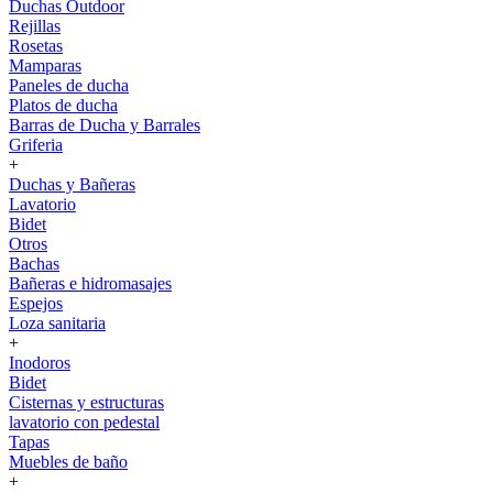
Duchas Outdoor
Rejillas
Rosetas
Mamparas
Paneles de ducha
Platos de ducha
Barras de Ducha y Barrales
Griferia
+
Duchas y Bañeras
Lavatorio
Bidet
Otros
Bachas
Bañeras e hidromasajes
Espejos
Loza sanitaria
+
Inodoros
Bidet
Cisternas y estructuras
lavatorio con pedestal
Tapas
Muebles de baño
+