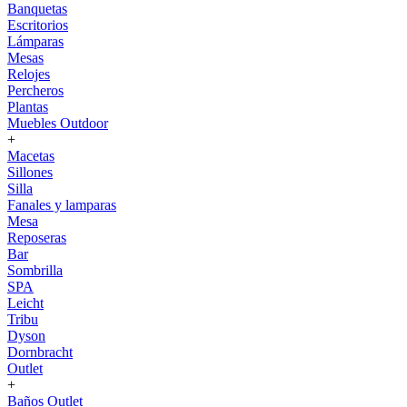
Banquetas
Escritorios
Lámparas
Mesas
Relojes
Percheros
Plantas
Muebles Outdoor
+
Macetas
Sillones
Silla
Fanales y lamparas
Mesa
Reposeras
Bar
Sombrilla
SPA
Leicht
Tribu
Dyson
Dornbracht
Outlet
+
Baños Outlet