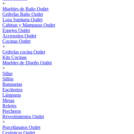
+
Muebles de Baño Outlet
Griferîas Baño Outlet
Loza Sanitaria Outlet
Cabinas y Mamparas Outlet
Espejos Outlet
Accesorios Outlet
Cocinas Outlet
+
Griferías cocina Outlet
Kits Cocinas
Muebles de Diseño Outlet
+
Sillas
Sillón
Banquetas
Escritorios
Lámparas
Mesas
Relojes
Percheros
Revestimientos Outlet
+
Porcellanatos Outlet
Cerámicas Outlet