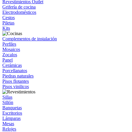
Revestimientos Outlet
Grifería de cocina
Electrodomésticos
Cestos
Piletas
Kits
Complementos de instalación
Perfiles
Mosaicos
Zocalos
Panel
Cerámicas
Porcellanatos
Piedras naturales
Pisos flotantes
Pisos vinilicos
Sillas
Sillón
Banquetas
Escritorios
Lámparas
Mesas
Relojes