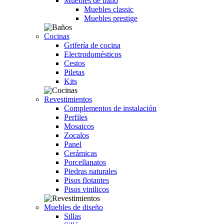
Muebles de baño
Muebles classic
Muebles prestige
Cocinas
Grifería de cocina
Electrodomésticos
Cestos
Piletas
Kits
Revestimientos
Complementos de instalación
Perfiles
Mosaicos
Zocalos
Panel
Cerámicas
Porcellanatos
Piedras naturales
Pisos flotantes
Pisos vinilicos
Muebles de diseño
Sillas