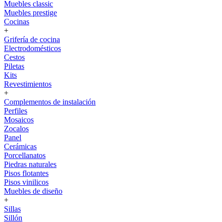
Muebles classic
Muebles prestige
Cocinas
+
Grifería de cocina
Electrodomésticos
Cestos
Piletas
Kits
Revestimientos
+
Complementos de instalación
Perfiles
Mosaicos
Zocalos
Panel
Cerámicas
Porcellanatos
Piedras naturales
Pisos flotantes
Pisos vinilicos
Muebles de diseño
+
Sillas
Sillón