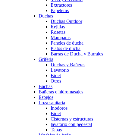
Extractores
Papeleras
Duchas
Duchas Outdoor
Rejillas
Rosetas
Mamparas
Paneles de ducha
Platos de ducha
Barras de Ducha y Barrales
Griferia
Duchas y Bañeras
Lavatorio
Bidet
Otros
Bachas
Bañeras e hidromasajes
Espejos
Loza sanitaria
Inodoros
Bidet
Cisternas y estructuras
lavatorio con pedestal
Tapas