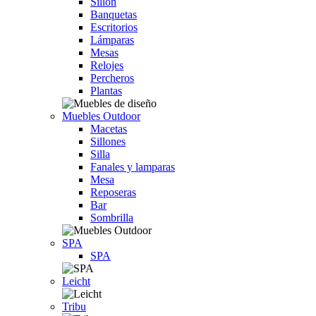
Sillón
Banquetas
Escritorios
Lámparas
Mesas
Relojes
Percheros
Plantas
Muebles Outdoor
Macetas
Sillones
Silla
Fanales y lamparas
Mesa
Reposeras
Bar
Sombrilla
SPA
SPA
Leicht
Tribu