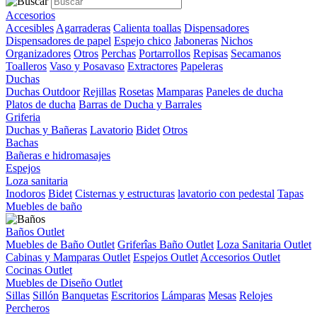
Accesorios
Accesibles
Agarraderas
Calienta toallas
Dispensadores
Dispensadores de papel
Espejo chico
Jaboneras
Nichos
Organizadores
Otros
Perchas
Portarrollos
Repisas
Secamanos
Toalleros
Vaso y Posavaso
Extractores
Papeleras
Duchas
Duchas Outdoor
Rejillas
Rosetas
Mamparas
Paneles de ducha
Platos de ducha
Barras de Ducha y Barrales
Griferia
Duchas y Bañeras
Lavatorio
Bidet
Otros
Bachas
Bañeras e hidromasajes
Espejos
Loza sanitaria
Inodoros
Bidet
Cisternas y estructuras
lavatorio con pedestal
Tapas
Muebles de baño
Baños Outlet
Muebles de Baño Outlet
Griferîas Baño Outlet
Loza Sanitaria Outlet
Cabinas y Mamparas Outlet
Espejos Outlet
Accesorios Outlet
Cocinas Outlet
Muebles de Diseño Outlet
Sillas
Sillón
Banquetas
Escritorios
Lámparas
Mesas
Relojes
Percheros