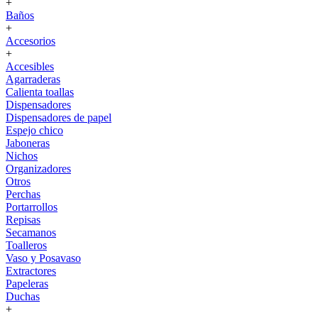
+
Baños
+
Accesorios
+
Accesibles
Agarraderas
Calienta toallas
Dispensadores
Dispensadores de papel
Espejo chico
Jaboneras
Nichos
Organizadores
Otros
Perchas
Portarrollos
Repisas
Secamanos
Toalleros
Vaso y Posavaso
Extractores
Papeleras
Duchas
+