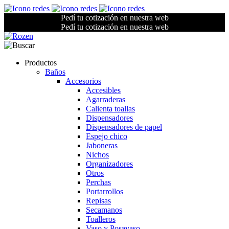
Pedí tu cotización en nuestra web
Pedí tu cotización en nuestra web
Productos
Baños
Accesorios
Accesibles
Agarraderas
Calienta toallas
Dispensadores
Dispensadores de papel
Espejo chico
Jaboneras
Nichos
Organizadores
Otros
Perchas
Portarrollos
Repisas
Secamanos
Toalleros
Vaso y Posavaso