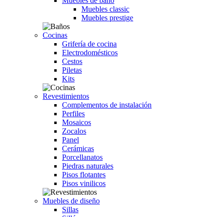
Muebles de baño
Muebles classic
Muebles prestige
Cocinas
Grifería de cocina
Electrodomésticos
Cestos
Piletas
Kits
Revestimientos
Complementos de instalación
Perfiles
Mosaicos
Zocalos
Panel
Cerámicas
Porcellanatos
Piedras naturales
Pisos flotantes
Pisos vinilicos
Muebles de diseño
Sillas