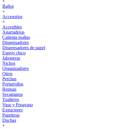
+
Baños
+
Accesorios
+
Accesibles
Agarraderas
Calienta toallas
Dispensadores
Dispensadores de papel
Espejo chico
Jaboneras
Nichos
Organizadores
Otros
Perchas
Portarrollos
Repisas
Secamanos
Toalleros
Vaso y Posavaso
Extractores
Papeleras
Duchas
+