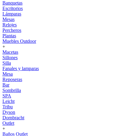
Banquetas
Escritorios
Lámparas
Mesas
Relojes
Percheros
Plantas
Muebles Outdoor
+
Macetas
Sillones
Silla
Fanales y lamparas
Mesa
Reposeras
Bar
Sombrilla
SPA
Leicht
Tribu
Dyson
Dornbracht
Outlet
+
Baños Outlet