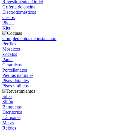
Revestimientos Outlet
Grifería de cocina
Electrodomésticos
Cestos
Piletas
Kits
Complementos de instalación
Perfiles
Mosaicos
Zocalos
Panel
Cerámicas
Porcellanatos
Piedras naturales
Pisos flotantes
Pisos vinilicos
Sillas
Sillón
Banquetas
Escritorios
Lámparas
Mesas
Relojes