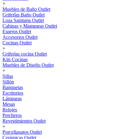
+
Muebles de Baño Outlet
Griferîas Baño Outlet
Loza Sanitaria Outlet
Cabinas y Mamparas Outlet
Espejos Outlet
Accesorios Outlet
Cocinas Outlet
+
Griferías cocina Outlet
Kits Cocinas
Muebles de Diseño Outlet
+
Sillas
Sillón
Banquetas
Escritorios
Lámparas
Mesas
Relojes
Percheros
Revestimientos Outlet
+
Porcellanatos Outlet
Cerámicas Outlet