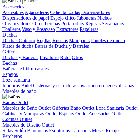
Accesorios
Accesibles
Agarraderas
Calienta toallas
Dispensadores
Dispensadores de papel
Espejo chico
Jaboneras
Nichos
Organizadores
Otros
Perchas
Portarrollos
Repisas
Secamanos
Toalleros
Vaso y Posavaso
Extractores
Papeleras
Duchas
Duchas Outdoor
Rejillas
Rosetas
Mamparas
Paneles de ducha
Platos de ducha
Barras de Ducha y Barrales
Griferia
Duchas y Bañeras
Lavatorio
Bidet
Otros
Bachas
Bañeras e hidromasajes
Espejos
Loza sanitaria
Inodoros
Bidet
Cisternas y estructuras
lavatorio con pedestal
Tapas
Muebles de baño
Baños Outlet
Muebles de Baño Outlet
Griferîas Baño Outlet
Loza Sanitaria Outlet
Cabinas y Mamparas Outlet
Espejos Outlet
Accesorios Outlet
Cocinas Outlet
Muebles de Diseño Outlet
Sillas
Sillón
Banquetas
Escritorios
Lámparas
Mesas
Relojes
Percheros