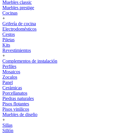
Muebles classic
Muebles prestige
Cocinas
+
Grifería de cocina
Electrodomésticos
Cestos
Piletas
Kits
Revestimientos
+
Complementos de instalación
Perfiles
Mosaicos
Zocalos
Panel
Cerámicas
Porcellanatos
Piedras naturales
Pisos flotantes
Pisos vinilicos
Muebles de diseño
+
Sillas
Sillón