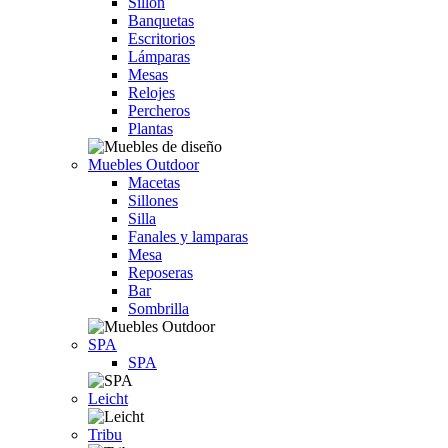
Sillón
Banquetas
Escritorios
Lámparas
Mesas
Relojes
Percheros
Plantas
Muebles Outdoor
Macetas
Sillones
Silla
Fanales y lamparas
Mesa
Reposeras
Bar
Sombrilla
SPA
SPA
Leicht
Tribu