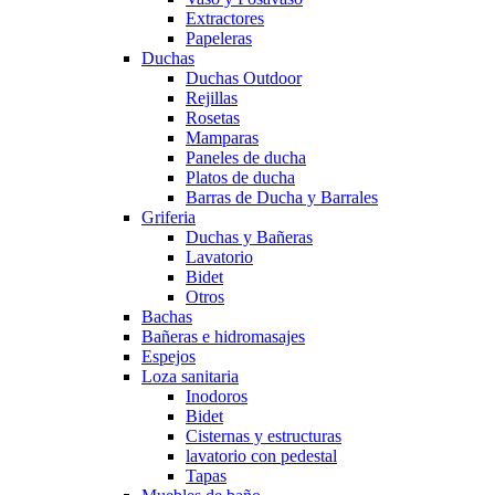
Extractores
Papeleras
Duchas
Duchas Outdoor
Rejillas
Rosetas
Mamparas
Paneles de ducha
Platos de ducha
Barras de Ducha y Barrales
Griferia
Duchas y Bañeras
Lavatorio
Bidet
Otros
Bachas
Bañeras e hidromasajes
Espejos
Loza sanitaria
Inodoros
Bidet
Cisternas y estructuras
lavatorio con pedestal
Tapas