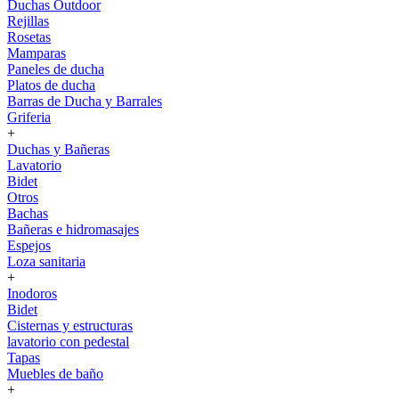
Duchas Outdoor
Rejillas
Rosetas
Mamparas
Paneles de ducha
Platos de ducha
Barras de Ducha y Barrales
Griferia
+
Duchas y Bañeras
Lavatorio
Bidet
Otros
Bachas
Bañeras e hidromasajes
Espejos
Loza sanitaria
+
Inodoros
Bidet
Cisternas y estructuras
lavatorio con pedestal
Tapas
Muebles de baño
+