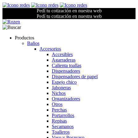
Pedí tu cotización en nuestra web
Pedí tu cotización en nuestra web
Productos
Baños
Accesorios
Accesibles
Agarraderas
Calienta toallas
Dispensadores
Dispensadores de papel
Espejo chico
Jaboneras
Nichos
Organizadores
Otros
Perchas
Portarrollos
Repisas
Secamanos
Toalleros
Vaso y Posavaso