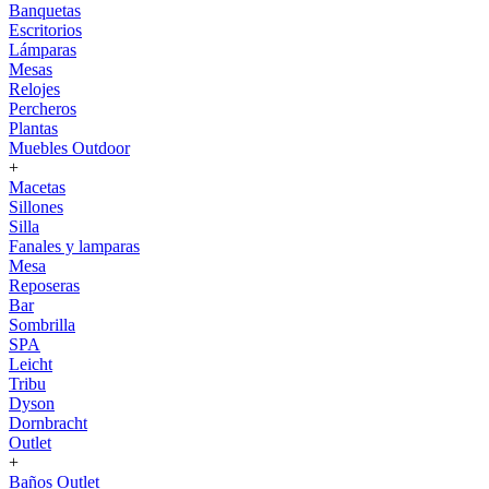
Banquetas
Escritorios
Lámparas
Mesas
Relojes
Percheros
Plantas
Muebles Outdoor
+
Macetas
Sillones
Silla
Fanales y lamparas
Mesa
Reposeras
Bar
Sombrilla
SPA
Leicht
Tribu
Dyson
Dornbracht
Outlet
+
Baños Outlet