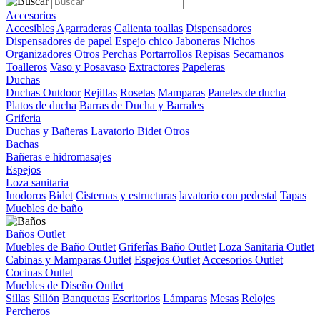
Accesorios
Accesibles
Agarraderas
Calienta toallas
Dispensadores
Dispensadores de papel
Espejo chico
Jaboneras
Nichos
Organizadores
Otros
Perchas
Portarrollos
Repisas
Secamanos
Toalleros
Vaso y Posavaso
Extractores
Papeleras
Duchas
Duchas Outdoor
Rejillas
Rosetas
Mamparas
Paneles de ducha
Platos de ducha
Barras de Ducha y Barrales
Griferia
Duchas y Bañeras
Lavatorio
Bidet
Otros
Bachas
Bañeras e hidromasajes
Espejos
Loza sanitaria
Inodoros
Bidet
Cisternas y estructuras
lavatorio con pedestal
Tapas
Muebles de baño
Baños Outlet
Muebles de Baño Outlet
Griferîas Baño Outlet
Loza Sanitaria Outlet
Cabinas y Mamparas Outlet
Espejos Outlet
Accesorios Outlet
Cocinas Outlet
Muebles de Diseño Outlet
Sillas
Sillón
Banquetas
Escritorios
Lámparas
Mesas
Relojes
Percheros