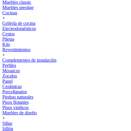
Muebles classic
Muebles prestige
Cocinas
+
Grifería de cocina
Electrodomésticos
Cestos
Piletas
Kits
Revestimientos
+
Complementos de instalación
Perfiles
Mosaicos
Zocalos
Panel
Cerámicas
Porcellanatos
Piedras naturales
Pisos flotantes
Pisos vinilicos
Muebles de diseño
+
Sillas
Sillón