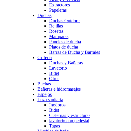
Extractores
Papeleras
Duchas
Duchas Outdoor
Rejillas
Rosetas
Mamparas
Paneles de ducha
Platos de ducha
Barras de Ducha y Barrales
Griferia
Duchas y Bañeras
Lavatorio
Bidet
Otros
Bachas
Bañeras e hidromasajes
Espejos
Loza sanitaria
Inodoros
Bidet
Cisternas y estructuras
lavatorio con pedestal
Tapas