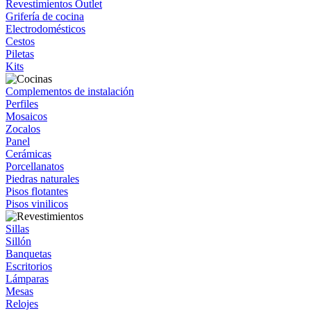
Revestimientos Outlet
Grifería de cocina
Electrodomésticos
Cestos
Piletas
Kits
Complementos de instalación
Perfiles
Mosaicos
Zocalos
Panel
Cerámicas
Porcellanatos
Piedras naturales
Pisos flotantes
Pisos vinilicos
Sillas
Sillón
Banquetas
Escritorios
Lámparas
Mesas
Relojes