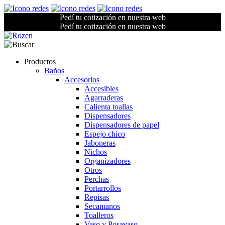
Pedí tu cotización en nuestra web
Pedí tu cotización en nuestra web
Productos
Baños
Accesorios
Accesibles
Agarraderas
Calienta toallas
Dispensadores
Dispensadores de papel
Espejo chico
Jaboneras
Nichos
Organizadores
Otros
Perchas
Portarrollos
Repisas
Secamanos
Toalleros
Vaso y Posavaso