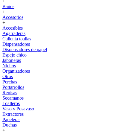
+
Baños
+
Accesorios
+
Accesibles
Agarraderas
Calienta toallas
Dispensadores
Dispensadores de papel
Espejo chico
Jaboneras
Nichos
Organizadores
Otros
Perchas
Portarrollos
Repisas
Secamanos
Toalleros
Vaso y Posavaso
Extractores
Papeleras
Duchas
+