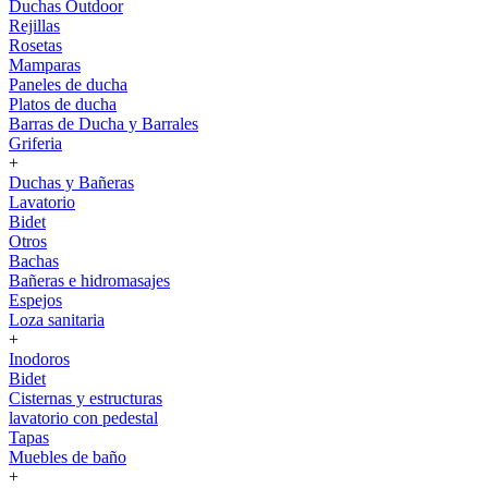
Duchas Outdoor
Rejillas
Rosetas
Mamparas
Paneles de ducha
Platos de ducha
Barras de Ducha y Barrales
Griferia
+
Duchas y Bañeras
Lavatorio
Bidet
Otros
Bachas
Bañeras e hidromasajes
Espejos
Loza sanitaria
+
Inodoros
Bidet
Cisternas y estructuras
lavatorio con pedestal
Tapas
Muebles de baño
+