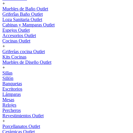
+
Muebles de Baño Outlet
Griferîas Baño Outlet
Loza Sanitaria Outlet
Cabinas y Mamparas Outlet
Espejos Outlet
Accesorios Outlet
Cocinas Outlet
+
Griferías cocina Outlet
Kits Cocinas
Muebles de Diseño Outlet
+
Sillas
Sillón
Banquetas
Escritorios
Lámparas
Mesas
Relojes
Percheros
Revestimientos Outlet
+
Porcellanatos Outlet
Cerámicas Outlet