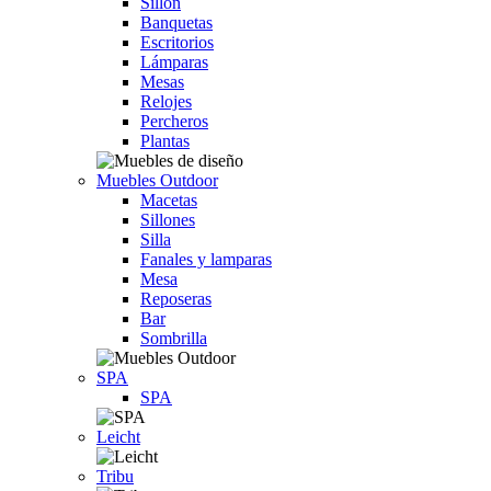
Sillón
Banquetas
Escritorios
Lámparas
Mesas
Relojes
Percheros
Plantas
Muebles Outdoor
Macetas
Sillones
Silla
Fanales y lamparas
Mesa
Reposeras
Bar
Sombrilla
SPA
SPA
Leicht
Tribu