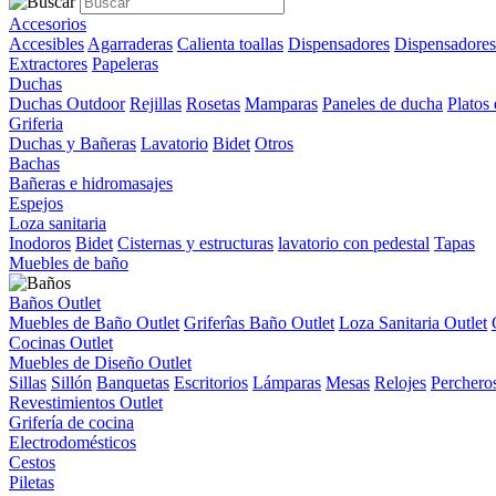
Accesorios
Accesibles
Agarraderas
Calienta toallas
Dispensadores
Dispensadores
Extractores
Papeleras
Duchas
Duchas Outdoor
Rejillas
Rosetas
Mamparas
Paneles de ducha
Platos
Griferia
Duchas y Bañeras
Lavatorio
Bidet
Otros
Bachas
Bañeras e hidromasajes
Espejos
Loza sanitaria
Inodoros
Bidet
Cisternas y estructuras
lavatorio con pedestal
Tapas
Muebles de baño
Baños Outlet
Muebles de Baño Outlet
Griferîas Baño Outlet
Loza Sanitaria Outlet
Cocinas Outlet
Muebles de Diseño Outlet
Sillas
Sillón
Banquetas
Escritorios
Lámparas
Mesas
Relojes
Perchero
Revestimientos Outlet
Grifería de cocina
Electrodomésticos
Cestos
Piletas