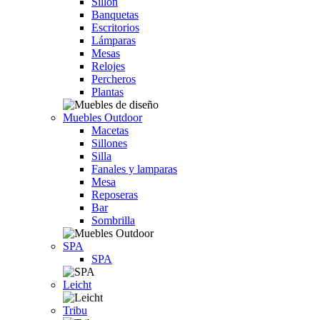
Sillón
Banquetas
Escritorios
Lámparas
Mesas
Relojes
Percheros
Plantas
Muebles Outdoor
Macetas
Sillones
Silla
Fanales y lamparas
Mesa
Reposeras
Bar
Sombrilla
SPA
SPA
Leicht
Tribu