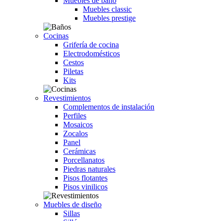
Muebles de baño
Muebles classic
Muebles prestige
Cocinas
Grifería de cocina
Electrodomésticos
Cestos
Piletas
Kits
Revestimientos
Complementos de instalación
Perfiles
Mosaicos
Zocalos
Panel
Cerámicas
Porcellanatos
Piedras naturales
Pisos flotantes
Pisos vinilicos
Muebles de diseño
Sillas