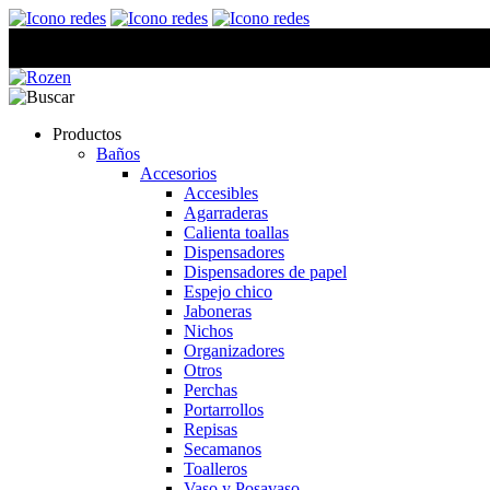
Productos
Baños
Accesorios
Accesibles
Agarraderas
Calienta toallas
Dispensadores
Dispensadores de papel
Espejo chico
Jaboneras
Nichos
Organizadores
Otros
Perchas
Portarrollos
Repisas
Secamanos
Toalleros
Vaso y Posavaso