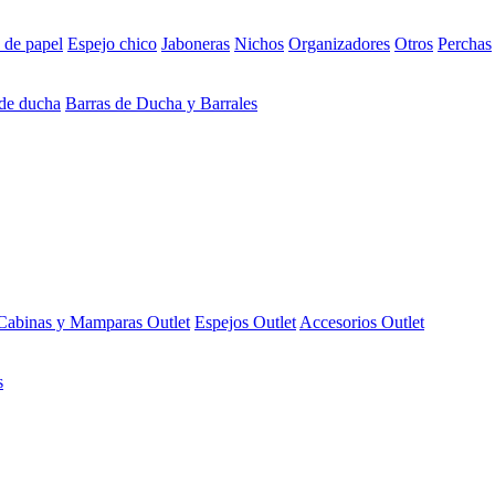
 de papel
Espejo chico
Jaboneras
Nichos
Organizadores
Otros
Perchas
 de ducha
Barras de Ducha y Barrales
Cabinas y Mamparas Outlet
Espejos Outlet
Accesorios Outlet
s