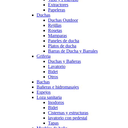
Extractores
Papeleras
Duchas
Duchas Outdoor
Rejillas
Rosetas
Mamparas
Paneles de ducha
Platos de ducha
Barras de Ducha y Barrales
Griferia
Duchas y Bañeras
Lavatorio
Bidet
Otros
Bachas
Bañeras e hidromasajes
Espejos
Loza sanitaria
Inodoros
Bidet
Cisternas y estructuras
lavatorio con pedestal
Tapas