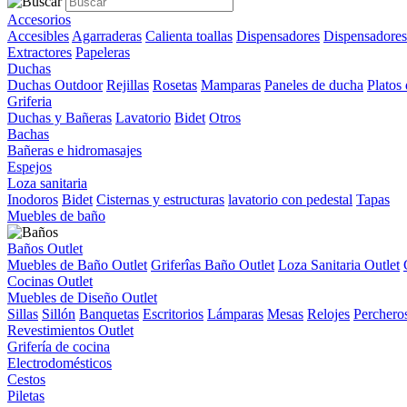
Accesorios
Accesibles
Agarraderas
Calienta toallas
Dispensadores
Dispensadores
Extractores
Papeleras
Duchas
Duchas Outdoor
Rejillas
Rosetas
Mamparas
Paneles de ducha
Platos
Griferia
Duchas y Bañeras
Lavatorio
Bidet
Otros
Bachas
Bañeras e hidromasajes
Espejos
Loza sanitaria
Inodoros
Bidet
Cisternas y estructuras
lavatorio con pedestal
Tapas
Muebles de baño
Baños Outlet
Muebles de Baño Outlet
Griferîas Baño Outlet
Loza Sanitaria Outlet
Cocinas Outlet
Muebles de Diseño Outlet
Sillas
Sillón
Banquetas
Escritorios
Lámparas
Mesas
Relojes
Perchero
Revestimientos Outlet
Grifería de cocina
Electrodomésticos
Cestos
Piletas