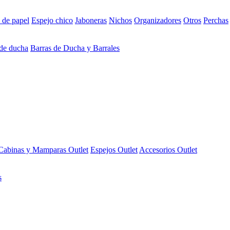
 de papel
Espejo chico
Jaboneras
Nichos
Organizadores
Otros
Perchas
 de ducha
Barras de Ducha y Barrales
Cabinas y Mamparas Outlet
Espejos Outlet
Accesorios Outlet
s