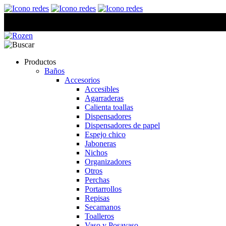
Productos
Baños
Accesorios
Accesibles
Agarraderas
Calienta toallas
Dispensadores
Dispensadores de papel
Espejo chico
Jaboneras
Nichos
Organizadores
Otros
Perchas
Portarrollos
Repisas
Secamanos
Toalleros
Vaso y Posavaso