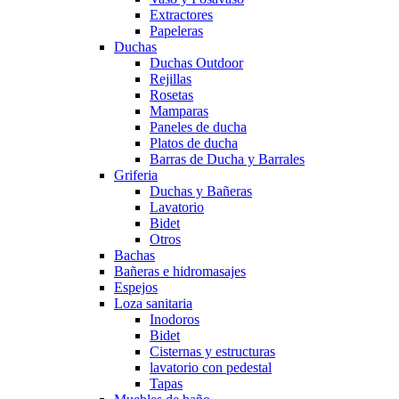
Extractores
Papeleras
Duchas
Duchas Outdoor
Rejillas
Rosetas
Mamparas
Paneles de ducha
Platos de ducha
Barras de Ducha y Barrales
Griferia
Duchas y Bañeras
Lavatorio
Bidet
Otros
Bachas
Bañeras e hidromasajes
Espejos
Loza sanitaria
Inodoros
Bidet
Cisternas y estructuras
lavatorio con pedestal
Tapas