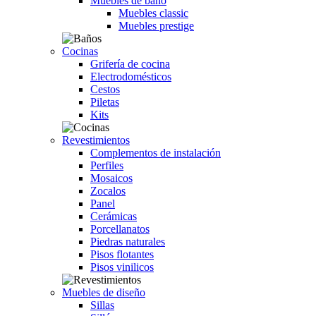
Muebles de baño
Muebles classic
Muebles prestige
Cocinas
Grifería de cocina
Electrodomésticos
Cestos
Piletas
Kits
Revestimientos
Complementos de instalación
Perfiles
Mosaicos
Zocalos
Panel
Cerámicas
Porcellanatos
Piedras naturales
Pisos flotantes
Pisos vinilicos
Muebles de diseño
Sillas