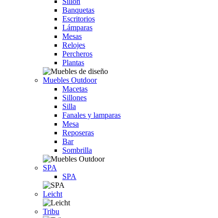
Sillón
Banquetas
Escritorios
Lámparas
Mesas
Relojes
Percheros
Plantas
Muebles Outdoor
Macetas
Sillones
Silla
Fanales y lamparas
Mesa
Reposeras
Bar
Sombrilla
SPA
SPA
Leicht
Tribu