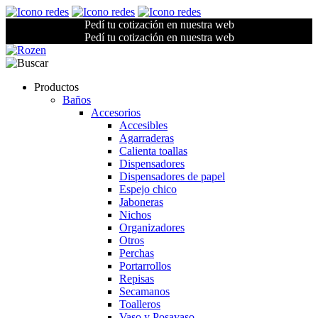
Pedí tu cotización en nuestra web
Pedí tu cotización en nuestra web
Productos
Baños
Accesorios
Accesibles
Agarraderas
Calienta toallas
Dispensadores
Dispensadores de papel
Espejo chico
Jaboneras
Nichos
Organizadores
Otros
Perchas
Portarrollos
Repisas
Secamanos
Toalleros
Vaso y Posavaso