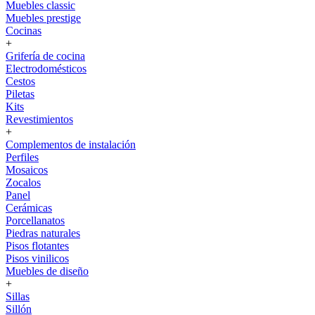
Muebles classic
Muebles prestige
Cocinas
+
Grifería de cocina
Electrodomésticos
Cestos
Piletas
Kits
Revestimientos
+
Complementos de instalación
Perfiles
Mosaicos
Zocalos
Panel
Cerámicas
Porcellanatos
Piedras naturales
Pisos flotantes
Pisos vinilicos
Muebles de diseño
+
Sillas
Sillón