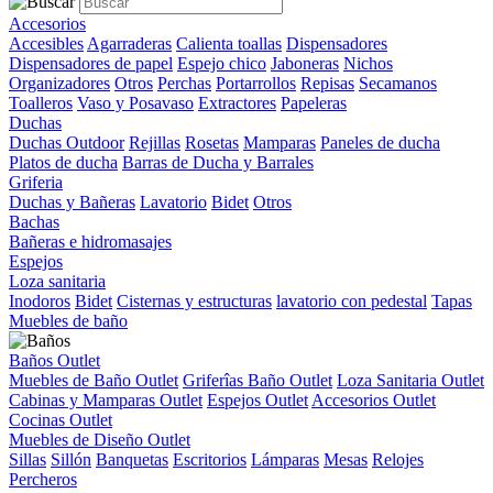
Accesorios
Accesibles
Agarraderas
Calienta toallas
Dispensadores
Dispensadores de papel
Espejo chico
Jaboneras
Nichos
Organizadores
Otros
Perchas
Portarrollos
Repisas
Secamanos
Toalleros
Vaso y Posavaso
Extractores
Papeleras
Duchas
Duchas Outdoor
Rejillas
Rosetas
Mamparas
Paneles de ducha
Platos de ducha
Barras de Ducha y Barrales
Griferia
Duchas y Bañeras
Lavatorio
Bidet
Otros
Bachas
Bañeras e hidromasajes
Espejos
Loza sanitaria
Inodoros
Bidet
Cisternas y estructuras
lavatorio con pedestal
Tapas
Muebles de baño
Baños Outlet
Muebles de Baño Outlet
Griferîas Baño Outlet
Loza Sanitaria Outlet
Cabinas y Mamparas Outlet
Espejos Outlet
Accesorios Outlet
Cocinas Outlet
Muebles de Diseño Outlet
Sillas
Sillón
Banquetas
Escritorios
Lámparas
Mesas
Relojes
Percheros