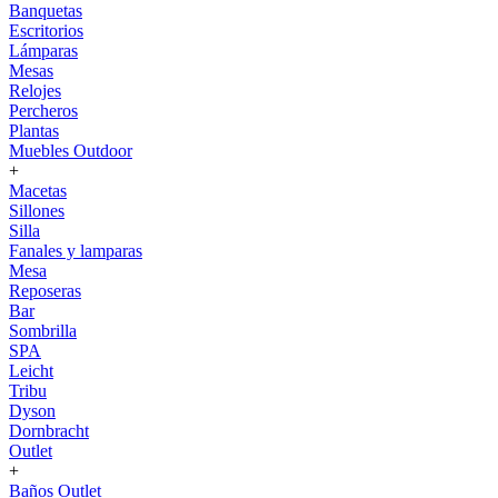
Banquetas
Escritorios
Lámparas
Mesas
Relojes
Percheros
Plantas
Muebles Outdoor
+
Macetas
Sillones
Silla
Fanales y lamparas
Mesa
Reposeras
Bar
Sombrilla
SPA
Leicht
Tribu
Dyson
Dornbracht
Outlet
+
Baños Outlet