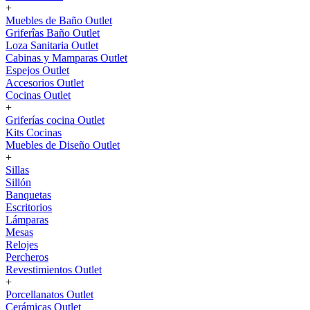
+
Muebles de Baño Outlet
Griferîas Baño Outlet
Loza Sanitaria Outlet
Cabinas y Mamparas Outlet
Espejos Outlet
Accesorios Outlet
Cocinas Outlet
+
Griferías cocina Outlet
Kits Cocinas
Muebles de Diseño Outlet
+
Sillas
Sillón
Banquetas
Escritorios
Lámparas
Mesas
Relojes
Percheros
Revestimientos Outlet
+
Porcellanatos Outlet
Cerámicas Outlet