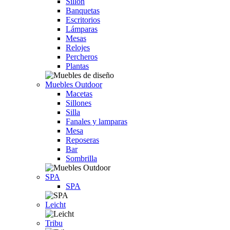
Sillón
Banquetas
Escritorios
Lámparas
Mesas
Relojes
Percheros
Plantas
Muebles Outdoor
Macetas
Sillones
Silla
Fanales y lamparas
Mesa
Reposeras
Bar
Sombrilla
SPA
SPA
Leicht
Tribu