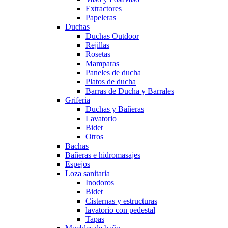
Extractores
Papeleras
Duchas
Duchas Outdoor
Rejillas
Rosetas
Mamparas
Paneles de ducha
Platos de ducha
Barras de Ducha y Barrales
Griferia
Duchas y Bañeras
Lavatorio
Bidet
Otros
Bachas
Bañeras e hidromasajes
Espejos
Loza sanitaria
Inodoros
Bidet
Cisternas y estructuras
lavatorio con pedestal
Tapas