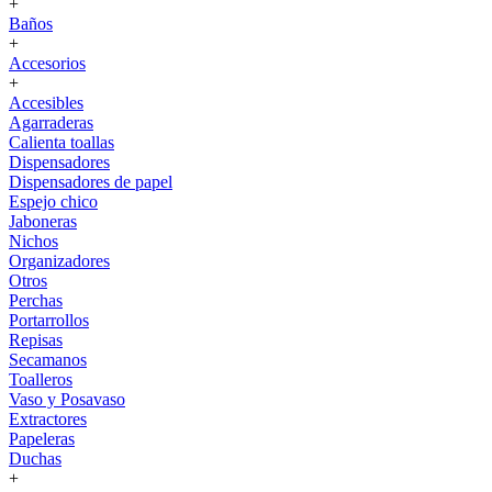
+
Baños
+
Accesorios
+
Accesibles
Agarraderas
Calienta toallas
Dispensadores
Dispensadores de papel
Espejo chico
Jaboneras
Nichos
Organizadores
Otros
Perchas
Portarrollos
Repisas
Secamanos
Toalleros
Vaso y Posavaso
Extractores
Papeleras
Duchas
+