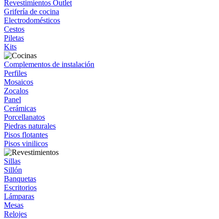
Revestimientos Outlet
Grifería de cocina
Electrodomésticos
Cestos
Piletas
Kits
Complementos de instalación
Perfiles
Mosaicos
Zocalos
Panel
Cerámicas
Porcellanatos
Piedras naturales
Pisos flotantes
Pisos vinilicos
Sillas
Sillón
Banquetas
Escritorios
Lámparas
Mesas
Relojes