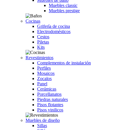
Muebles de baño
Muebles classic
Muebles prestige
Cocinas
Grifería de cocina
Electrodomésticos
Cestos
Piletas
Kits
Revestimientos
Complementos de instalación
Perfiles
Mosaicos
Zocalos
Panel
Cerámicas
Porcellanatos
Piedras naturales
Pisos flotantes
Pisos vinilicos
Muebles de diseño
Sillas