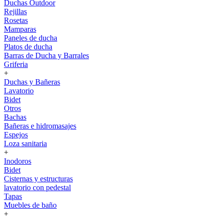
Duchas Outdoor
Rejillas
Rosetas
Mamparas
Paneles de ducha
Platos de ducha
Barras de Ducha y Barrales
Griferia
+
Duchas y Bañeras
Lavatorio
Bidet
Otros
Bachas
Bañeras e hidromasajes
Espejos
Loza sanitaria
+
Inodoros
Bidet
Cisternas y estructuras
lavatorio con pedestal
Tapas
Muebles de baño
+