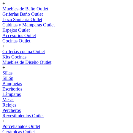
+
Muebles de Baño Outlet
Griferîas Baño Outlet
Loza Sanitaria Outlet
Cabinas y Mamparas Outlet
Espejos Outlet
Accesorios Outlet
Cocinas Outlet
+
Griferías cocina Outlet
Kits Cocinas
Muebles de Diseño Outlet
+
Sillas
Sillón
Banquetas
Escritorios
Lámparas
Mesas
Relojes
Percheros
Revestimientos Outlet
+
Porcellanatos Outlet
Cerámicas Outlet