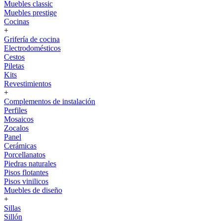
Muebles classic
Muebles prestige
Cocinas
+
Grifería de cocina
Electrodomésticos
Cestos
Piletas
Kits
Revestimientos
+
Complementos de instalación
Perfiles
Mosaicos
Zocalos
Panel
Cerámicas
Porcellanatos
Piedras naturales
Pisos flotantes
Pisos vinilicos
Muebles de diseño
+
Sillas
Sillón