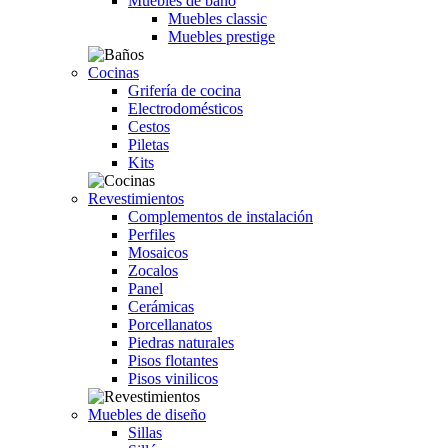
Muebles de baño
Muebles classic
Muebles prestige
Cocinas
Grifería de cocina
Electrodomésticos
Cestos
Piletas
Kits
Revestimientos
Complementos de instalación
Perfiles
Mosaicos
Zocalos
Panel
Cerámicas
Porcellanatos
Piedras naturales
Pisos flotantes
Pisos vinilicos
Muebles de diseño
Sillas