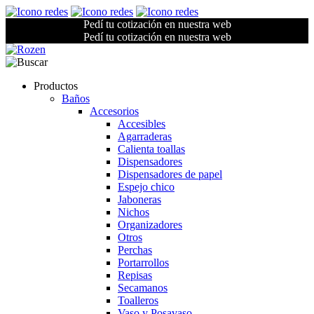
Pedí tu cotización en nuestra web
Pedí tu cotización en nuestra web
Productos
Baños
Accesorios
Accesibles
Agarraderas
Calienta toallas
Dispensadores
Dispensadores de papel
Espejo chico
Jaboneras
Nichos
Organizadores
Otros
Perchas
Portarrollos
Repisas
Secamanos
Toalleros
Vaso y Posavaso