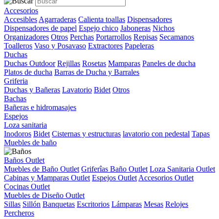
Accesorios
Accesibles
Agarraderas
Calienta toallas
Dispensadores
Dispensadores de papel
Espejo chico
Jaboneras
Nichos
Organizadores
Otros
Perchas
Portarrollos
Repisas
Secamanos
Toalleros
Vaso y Posavaso
Extractores
Papeleras
Duchas
Duchas Outdoor
Rejillas
Rosetas
Mamparas
Paneles de ducha
Platos de ducha
Barras de Ducha y Barrales
Griferia
Duchas y Bañeras
Lavatorio
Bidet
Otros
Bachas
Bañeras e hidromasajes
Espejos
Loza sanitaria
Inodoros
Bidet
Cisternas y estructuras
lavatorio con pedestal
Tapas
Muebles de baño
Baños Outlet
Muebles de Baño Outlet
Griferîas Baño Outlet
Loza Sanitaria Outlet
Cabinas y Mamparas Outlet
Espejos Outlet
Accesorios Outlet
Cocinas Outlet
Muebles de Diseño Outlet
Sillas
Sillón
Banquetas
Escritorios
Lámparas
Mesas
Relojes
Percheros