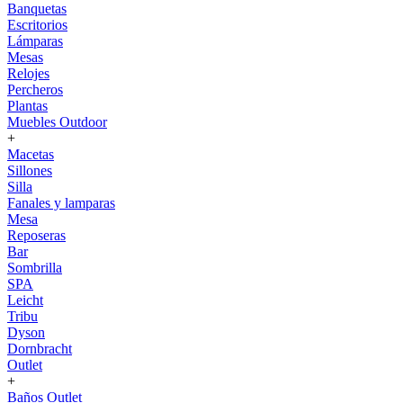
Banquetas
Escritorios
Lámparas
Mesas
Relojes
Percheros
Plantas
Muebles Outdoor
+
Macetas
Sillones
Silla
Fanales y lamparas
Mesa
Reposeras
Bar
Sombrilla
SPA
Leicht
Tribu
Dyson
Dornbracht
Outlet
+
Baños Outlet