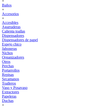
+
Baños
+
Accesorios
+
Accesibles
Agarraderas
Calienta toallas
Dispensadores
Dispensadores de papel
Espejo chico
Jaboneras
Nichos
Organizadores
Otros
Perchas
Portarrollos
Repisas
Secamanos
Toalleros
Vaso y Posavaso
Extractores
Papeleras
Duchas
+