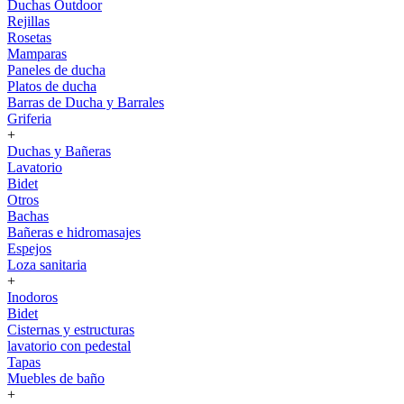
Duchas Outdoor
Rejillas
Rosetas
Mamparas
Paneles de ducha
Platos de ducha
Barras de Ducha y Barrales
Griferia
+
Duchas y Bañeras
Lavatorio
Bidet
Otros
Bachas
Bañeras e hidromasajes
Espejos
Loza sanitaria
+
Inodoros
Bidet
Cisternas y estructuras
lavatorio con pedestal
Tapas
Muebles de baño
+