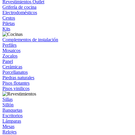
Revestimientos Outlet
Grifería de cocina
Electrodomésticos
Cestos
Piletas
Kits
Complementos de instalación
Perfiles
Mosaicos
Zocalos
Panel
Cerámicas
Porcellanatos
Piedras naturales
Pisos flotantes
Pisos vinilicos
Sillas
Sillón
Banquetas
Escritorios
Lámparas
Mesas
Relojes