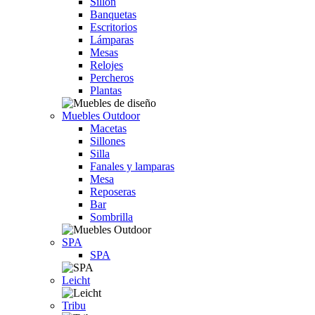
Sillón
Banquetas
Escritorios
Lámparas
Mesas
Relojes
Percheros
Plantas
Muebles Outdoor
Macetas
Sillones
Silla
Fanales y lamparas
Mesa
Reposeras
Bar
Sombrilla
SPA
SPA
Leicht
Tribu