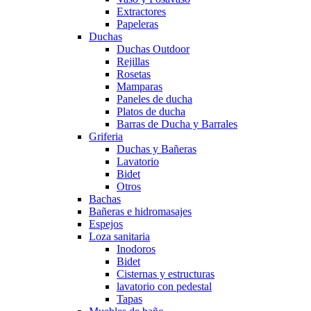
Extractores
Papeleras
Duchas
Duchas Outdoor
Rejillas
Rosetas
Mamparas
Paneles de ducha
Platos de ducha
Barras de Ducha y Barrales
Griferia
Duchas y Bañeras
Lavatorio
Bidet
Otros
Bachas
Bañeras e hidromasajes
Espejos
Loza sanitaria
Inodoros
Bidet
Cisternas y estructuras
lavatorio con pedestal
Tapas