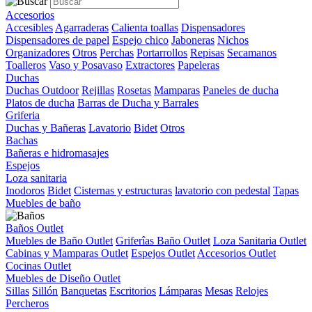
Accesorios
Accesibles
Agarraderas
Calienta toallas
Dispensadores
Dispensadores de papel
Espejo chico
Jaboneras
Nichos
Organizadores
Otros
Perchas
Portarrollos
Repisas
Secamanos
Toalleros
Vaso y Posavaso
Extractores
Papeleras
Duchas
Duchas Outdoor
Rejillas
Rosetas
Mamparas
Paneles de ducha
Platos de ducha
Barras de Ducha y Barrales
Griferia
Duchas y Bañeras
Lavatorio
Bidet
Otros
Bachas
Bañeras e hidromasajes
Espejos
Loza sanitaria
Inodoros
Bidet
Cisternas y estructuras
lavatorio con pedestal
Tapas
Muebles de baño
Baños Outlet
Muebles de Baño Outlet
Griferîas Baño Outlet
Loza Sanitaria Outlet
Cabinas y Mamparas Outlet
Espejos Outlet
Accesorios Outlet
Cocinas Outlet
Muebles de Diseño Outlet
Sillas
Sillón
Banquetas
Escritorios
Lámparas
Mesas
Relojes
Percheros