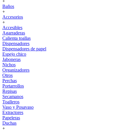
+
Baños
+
Accesorios
+
Accesibles
Agarraderas
Calienta toallas
Dispensadores
Dispensadores de papel
Espejo chico
Jaboneras
Nichos
Organizadores
Otros
Perchas
Portarrollos
Repisas
Secamanos
Toalleros
Vaso y Posavaso
Extractores
Papeleras
Duchas
+