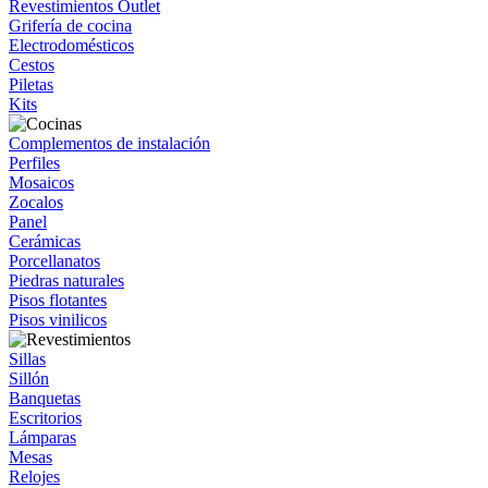
Revestimientos Outlet
Grifería de cocina
Electrodomésticos
Cestos
Piletas
Kits
Complementos de instalación
Perfiles
Mosaicos
Zocalos
Panel
Cerámicas
Porcellanatos
Piedras naturales
Pisos flotantes
Pisos vinilicos
Sillas
Sillón
Banquetas
Escritorios
Lámparas
Mesas
Relojes