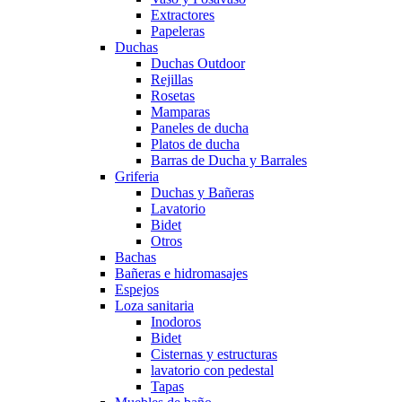
Extractores
Papeleras
Duchas
Duchas Outdoor
Rejillas
Rosetas
Mamparas
Paneles de ducha
Platos de ducha
Barras de Ducha y Barrales
Griferia
Duchas y Bañeras
Lavatorio
Bidet
Otros
Bachas
Bañeras e hidromasajes
Espejos
Loza sanitaria
Inodoros
Bidet
Cisternas y estructuras
lavatorio con pedestal
Tapas