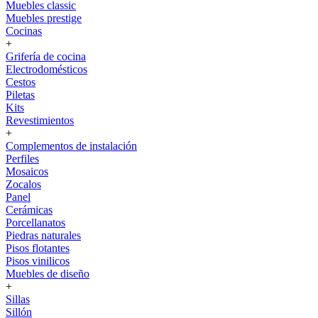
Muebles classic
Muebles prestige
Cocinas
+
Grifería de cocina
Electrodomésticos
Cestos
Piletas
Kits
Revestimientos
+
Complementos de instalación
Perfiles
Mosaicos
Zocalos
Panel
Cerámicas
Porcellanatos
Piedras naturales
Pisos flotantes
Pisos vinilicos
Muebles de diseño
+
Sillas
Sillón