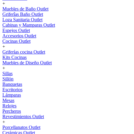
+
Muebles de Baño Outlet
Griferîas Baño Outlet
Loza Sanitaria Outlet
Cabinas y Mamparas Outlet
Espejos Outlet
Accesorios Outlet
Cocinas Outlet
+
Griferías cocina Outlet
Kits Cocinas
Muebles de Diseño Outlet
+
Sillas
Sillón
Banquetas
Escritorios
Lámparas
Mesas
Relojes
Percheros
Revestimientos Outlet
+
Porcellanatos Outlet
Cerámicas Outlet