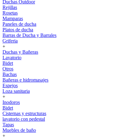
Duchas Outdoor
Rejillas
Rosetas
Mamparas
Paneles de ducha
Platos de ducha
Barras de Ducha y Barrales
Griferia
+
Duchas y Bañeras
Lavatorio
Bidet
Otros
Bachas
Bañeras e hidromasajes
Espejos
Loza sanitaria
+
Inodoros
Bidet
Cisternas y estructuras
lavatorio con pedestal
Tapas
Muebles de baño
+