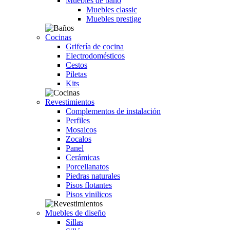
Muebles de baño
Muebles classic
Muebles prestige
Cocinas
Grifería de cocina
Electrodomésticos
Cestos
Piletas
Kits
Revestimientos
Complementos de instalación
Perfiles
Mosaicos
Zocalos
Panel
Cerámicas
Porcellanatos
Piedras naturales
Pisos flotantes
Pisos vinilicos
Muebles de diseño
Sillas