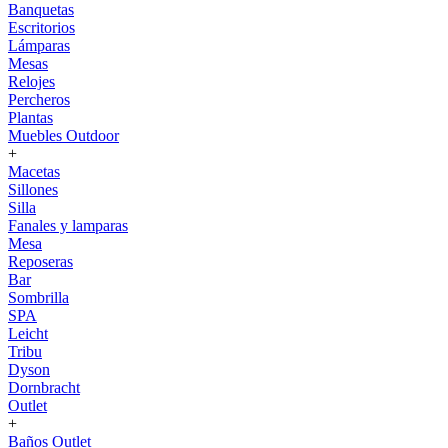
Banquetas
Escritorios
Lámparas
Mesas
Relojes
Percheros
Plantas
Muebles Outdoor
+
Macetas
Sillones
Silla
Fanales y lamparas
Mesa
Reposeras
Bar
Sombrilla
SPA
Leicht
Tribu
Dyson
Dornbracht
Outlet
+
Baños Outlet