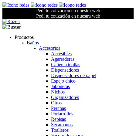
Pedí tu cotización en nuestra web
Pedí tu cotización en nuestra web
Productos
Baños
Accesorios
Accesibles
Agarraderas
Calienta toallas
Dispensadores
Dispensadores de papel
Espejo chico
Jaboneras
Nichos
Organizadores
Otros
Perchas
Portarrollos
Repisas
Secamanos
Toalleros
Vaso y Posavaso