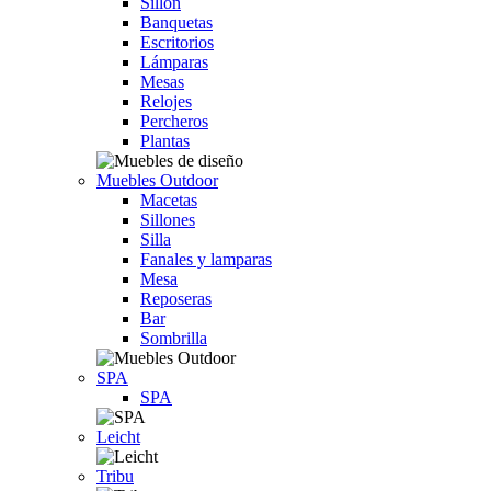
Sillón
Banquetas
Escritorios
Lámparas
Mesas
Relojes
Percheros
Plantas
Muebles Outdoor
Macetas
Sillones
Silla
Fanales y lamparas
Mesa
Reposeras
Bar
Sombrilla
SPA
SPA
Leicht
Tribu