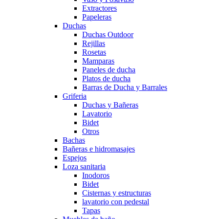
Extractores
Papeleras
Duchas
Duchas Outdoor
Rejillas
Rosetas
Mamparas
Paneles de ducha
Platos de ducha
Barras de Ducha y Barrales
Griferia
Duchas y Bañeras
Lavatorio
Bidet
Otros
Bachas
Bañeras e hidromasajes
Espejos
Loza sanitaria
Inodoros
Bidet
Cisternas y estructuras
lavatorio con pedestal
Tapas