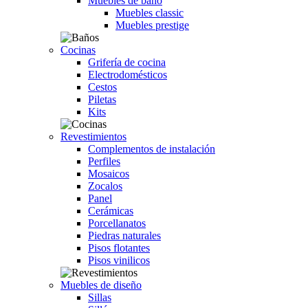
Muebles de baño
Muebles classic
Muebles prestige
Cocinas
Grifería de cocina
Electrodomésticos
Cestos
Piletas
Kits
Revestimientos
Complementos de instalación
Perfiles
Mosaicos
Zocalos
Panel
Cerámicas
Porcellanatos
Piedras naturales
Pisos flotantes
Pisos vinilicos
Muebles de diseño
Sillas