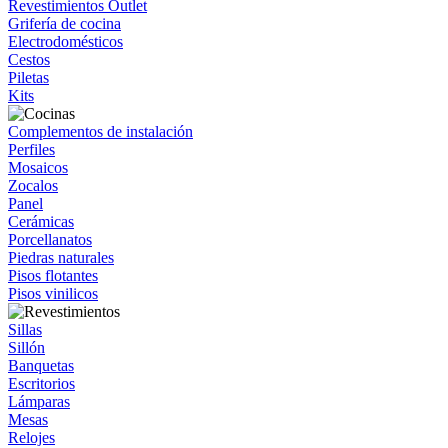
Revestimientos Outlet
Grifería de cocina
Electrodomésticos
Cestos
Piletas
Kits
Complementos de instalación
Perfiles
Mosaicos
Zocalos
Panel
Cerámicas
Porcellanatos
Piedras naturales
Pisos flotantes
Pisos vinilicos
Sillas
Sillón
Banquetas
Escritorios
Lámparas
Mesas
Relojes