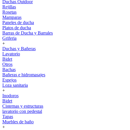
Duchas Outdoor
Rejillas
Rosetas
Mamparas
Paneles de ducha
Platos de ducha
Barras de Ducha y Barrales
Griferia
+
Duchas y Bañeras
Lavatorio
Bidet
Otros
Bachas
Bañeras e hidromasajes
Espejos
Loza sanitaria
+
Inodoros
Bidet
Cisternas y estructuras
lavatorio con pedestal
Tapas
Muebles de baño
+