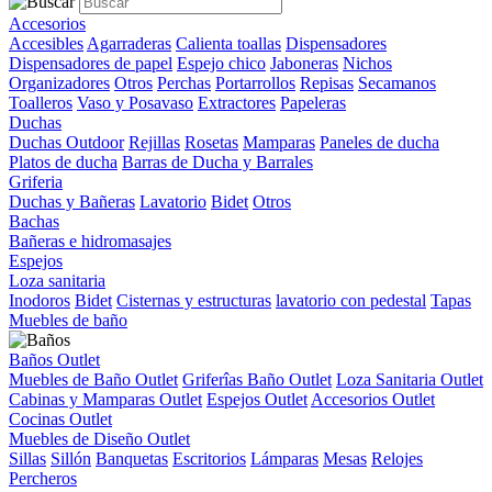
Accesorios
Accesibles
Agarraderas
Calienta toallas
Dispensadores
Dispensadores de papel
Espejo chico
Jaboneras
Nichos
Organizadores
Otros
Perchas
Portarrollos
Repisas
Secamanos
Toalleros
Vaso y Posavaso
Extractores
Papeleras
Duchas
Duchas Outdoor
Rejillas
Rosetas
Mamparas
Paneles de ducha
Platos de ducha
Barras de Ducha y Barrales
Griferia
Duchas y Bañeras
Lavatorio
Bidet
Otros
Bachas
Bañeras e hidromasajes
Espejos
Loza sanitaria
Inodoros
Bidet
Cisternas y estructuras
lavatorio con pedestal
Tapas
Muebles de baño
Baños Outlet
Muebles de Baño Outlet
Griferîas Baño Outlet
Loza Sanitaria Outlet
Cabinas y Mamparas Outlet
Espejos Outlet
Accesorios Outlet
Cocinas Outlet
Muebles de Diseño Outlet
Sillas
Sillón
Banquetas
Escritorios
Lámparas
Mesas
Relojes
Percheros