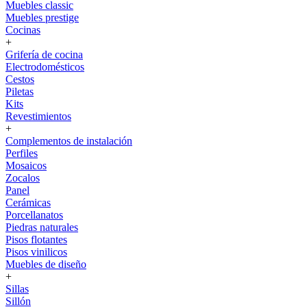
Muebles classic
Muebles prestige
Cocinas
+
Grifería de cocina
Electrodomésticos
Cestos
Piletas
Kits
Revestimientos
+
Complementos de instalación
Perfiles
Mosaicos
Zocalos
Panel
Cerámicas
Porcellanatos
Piedras naturales
Pisos flotantes
Pisos vinilicos
Muebles de diseño
+
Sillas
Sillón