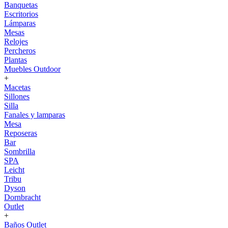
Banquetas
Escritorios
Lámparas
Mesas
Relojes
Percheros
Plantas
Muebles Outdoor
+
Macetas
Sillones
Silla
Fanales y lamparas
Mesa
Reposeras
Bar
Sombrilla
SPA
Leicht
Tribu
Dyson
Dornbracht
Outlet
+
Baños Outlet