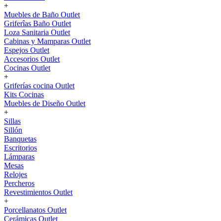
+
Muebles de Baño Outlet
Griferîas Baño Outlet
Loza Sanitaria Outlet
Cabinas y Mamparas Outlet
Espejos Outlet
Accesorios Outlet
Cocinas Outlet
+
Griferías cocina Outlet
Kits Cocinas
Muebles de Diseño Outlet
+
Sillas
Sillón
Banquetas
Escritorios
Lámparas
Mesas
Relojes
Percheros
Revestimientos Outlet
+
Porcellanatos Outlet
Cerámicas Outlet