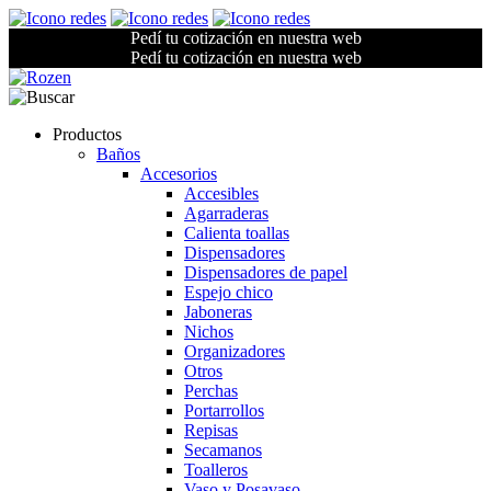
Pedí tu cotización en nuestra web
Pedí tu cotización en nuestra web
Productos
Baños
Accesorios
Accesibles
Agarraderas
Calienta toallas
Dispensadores
Dispensadores de papel
Espejo chico
Jaboneras
Nichos
Organizadores
Otros
Perchas
Portarrollos
Repisas
Secamanos
Toalleros
Vaso y Posavaso