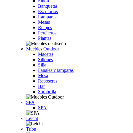
Sillón
Banquetas
Escritorios
Lámparas
Mesas
Relojes
Percheros
Plantas
Muebles Outdoor
Macetas
Sillones
Silla
Fanales y lamparas
Mesa
Reposeras
Bar
Sombrilla
SPA
SPA
Leicht
Tribu