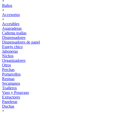
+
Baños
+
Accesorios
+
Accesibles
Agarraderas
Calienta toallas
Dispensadores
Dispensadores de papel
Espejo chico
Jaboneras
Nichos
Organizadores
Otros
Perchas
Portarrollos
Repisas
Secamanos
Toalleros
Vaso y Posavaso
Extractores
Papeleras
Duchas
+