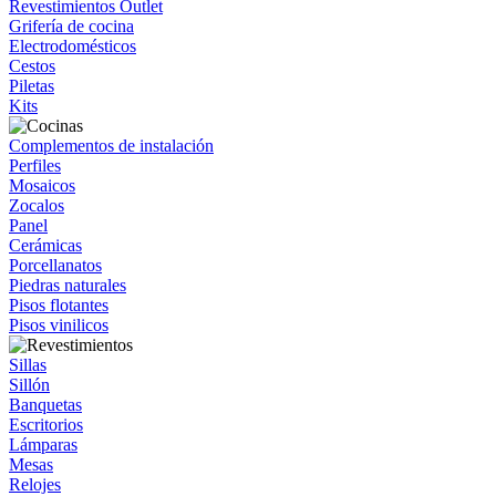
Revestimientos Outlet
Grifería de cocina
Electrodomésticos
Cestos
Piletas
Kits
Complementos de instalación
Perfiles
Mosaicos
Zocalos
Panel
Cerámicas
Porcellanatos
Piedras naturales
Pisos flotantes
Pisos vinilicos
Sillas
Sillón
Banquetas
Escritorios
Lámparas
Mesas
Relojes