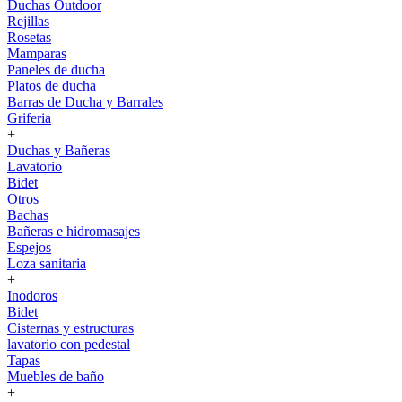
Duchas Outdoor
Rejillas
Rosetas
Mamparas
Paneles de ducha
Platos de ducha
Barras de Ducha y Barrales
Griferia
+
Duchas y Bañeras
Lavatorio
Bidet
Otros
Bachas
Bañeras e hidromasajes
Espejos
Loza sanitaria
+
Inodoros
Bidet
Cisternas y estructuras
lavatorio con pedestal
Tapas
Muebles de baño
+