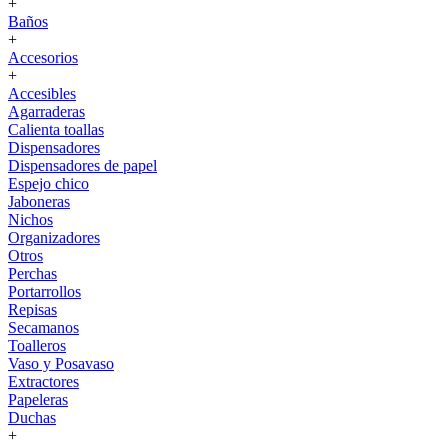
+
Baños
+
Accesorios
+
Accesibles
Agarraderas
Calienta toallas
Dispensadores
Dispensadores de papel
Espejo chico
Jaboneras
Nichos
Organizadores
Otros
Perchas
Portarrollos
Repisas
Secamanos
Toalleros
Vaso y Posavaso
Extractores
Papeleras
Duchas
+