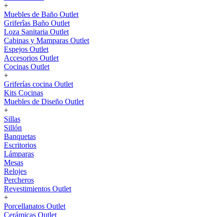
+
Muebles de Baño Outlet
Griferîas Baño Outlet
Loza Sanitaria Outlet
Cabinas y Mamparas Outlet
Espejos Outlet
Accesorios Outlet
Cocinas Outlet
+
Griferías cocina Outlet
Kits Cocinas
Muebles de Diseño Outlet
+
Sillas
Sillón
Banquetas
Escritorios
Lámparas
Mesas
Relojes
Percheros
Revestimientos Outlet
+
Porcellanatos Outlet
Cerámicas Outlet