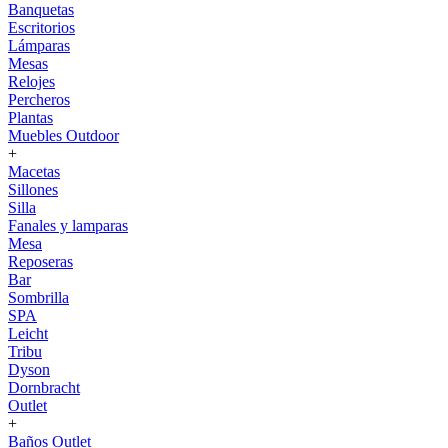
Banquetas
Escritorios
Lámparas
Mesas
Relojes
Percheros
Plantas
Muebles Outdoor
+
Macetas
Sillones
Silla
Fanales y lamparas
Mesa
Reposeras
Bar
Sombrilla
SPA
Leicht
Tribu
Dyson
Dornbracht
Outlet
+
Baños Outlet