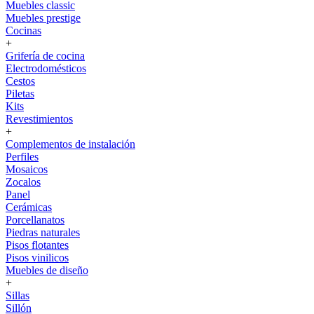
Muebles classic
Muebles prestige
Cocinas
+
Grifería de cocina
Electrodomésticos
Cestos
Piletas
Kits
Revestimientos
+
Complementos de instalación
Perfiles
Mosaicos
Zocalos
Panel
Cerámicas
Porcellanatos
Piedras naturales
Pisos flotantes
Pisos vinilicos
Muebles de diseño
+
Sillas
Sillón