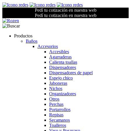
Pedí tu cotización en nuestra web
Pedí tu cotización en nuestra web
Productos
Baños
Accesorios
Accesibles
Agarraderas
Calienta toallas
Dispensadores
Dispensadores de papel
Espejo chico
Jaboneras
Nichos
Organizadores
Otros
Perchas
Portarrollos
Repisas
Secamanos
Toalleros
Vaso y Posavaso