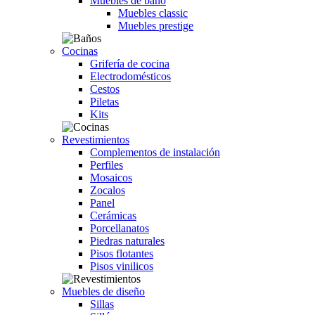
Muebles de baño
Muebles classic
Muebles prestige
Cocinas
Grifería de cocina
Electrodomésticos
Cestos
Piletas
Kits
Revestimientos
Complementos de instalación
Perfiles
Mosaicos
Zocalos
Panel
Cerámicas
Porcellanatos
Piedras naturales
Pisos flotantes
Pisos vinilicos
Muebles de diseño
Sillas