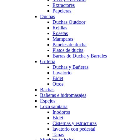
Extractores
Papeleras
Duchas
Duchas Outdoor
Rejillas
Rosetas
Mamparas
Paneles de ducha
Platos de ducha
Barras de Ducha y Barrales
Griferia
Duchas y Bañeras
Lavatorio
Bidet
Otros
Bachas
Bañeras e hidromasajes
Espejos
Loza sanitaria
Inodoros
Bidet
Cisternas y estructuras
lavatorio con pedestal
Tapas