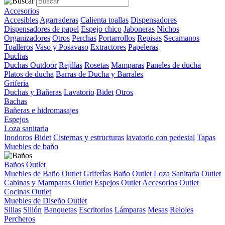
Accesorios
Accesibles
Agarraderas
Calienta toallas
Dispensadores
Dispensadores de papel
Espejo chico
Jaboneras
Nichos
Organizadores
Otros
Perchas
Portarrollos
Repisas
Secamanos
Toalleros
Vaso y Posavaso
Extractores
Papeleras
Duchas
Duchas Outdoor
Rejillas
Rosetas
Mamparas
Paneles de ducha
Platos de ducha
Barras de Ducha y Barrales
Griferia
Duchas y Bañeras
Lavatorio
Bidet
Otros
Bachas
Bañeras e hidromasajes
Espejos
Loza sanitaria
Inodoros
Bidet
Cisternas y estructuras
lavatorio con pedestal
Tapas
Muebles de baño
Baños Outlet
Muebles de Baño Outlet
Griferîas Baño Outlet
Loza Sanitaria Outlet
Cabinas y Mamparas Outlet
Espejos Outlet
Accesorios Outlet
Cocinas Outlet
Muebles de Diseño Outlet
Sillas
Sillón
Banquetas
Escritorios
Lámparas
Mesas
Relojes
Percheros