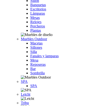
Sillón
Banquetas
Escritorios
Lámparas
Mesas
Relojes
Percheros
Plantas
Muebles Outdoor
Macetas
Sillones
Silla
Fanales y lamparas
Mesa
Reposeras
Bar
Sombrilla
SPA
SPA
Leicht
Tribu