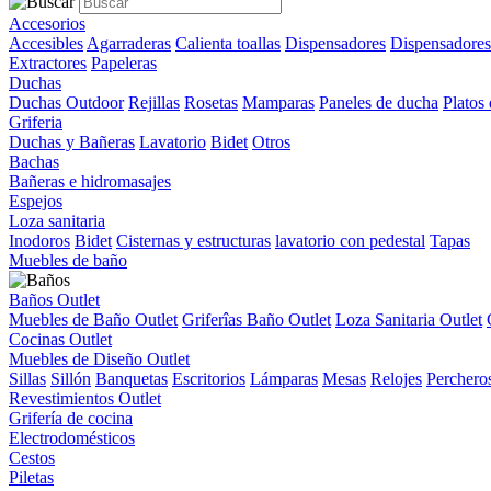
Accesorios
Accesibles
Agarraderas
Calienta toallas
Dispensadores
Dispensadores
Extractores
Papeleras
Duchas
Duchas Outdoor
Rejillas
Rosetas
Mamparas
Paneles de ducha
Platos
Griferia
Duchas y Bañeras
Lavatorio
Bidet
Otros
Bachas
Bañeras e hidromasajes
Espejos
Loza sanitaria
Inodoros
Bidet
Cisternas y estructuras
lavatorio con pedestal
Tapas
Muebles de baño
Baños Outlet
Muebles de Baño Outlet
Griferîas Baño Outlet
Loza Sanitaria Outlet
Cocinas Outlet
Muebles de Diseño Outlet
Sillas
Sillón
Banquetas
Escritorios
Lámparas
Mesas
Relojes
Perchero
Revestimientos Outlet
Grifería de cocina
Electrodomésticos
Cestos
Piletas