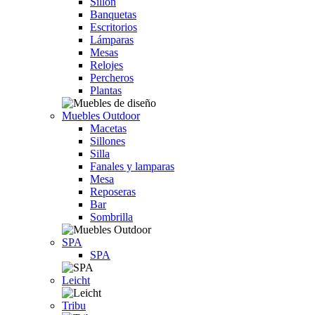
Sillón
Banquetas
Escritorios
Lámparas
Mesas
Relojes
Percheros
Plantas
Muebles Outdoor
Macetas
Sillones
Silla
Fanales y lamparas
Mesa
Reposeras
Bar
Sombrilla
SPA
SPA
Leicht
Tribu