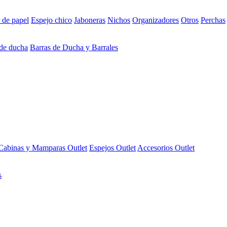
 de papel
Espejo chico
Jaboneras
Nichos
Organizadores
Otros
Perchas
 de ducha
Barras de Ducha y Barrales
Cabinas y Mamparas Outlet
Espejos Outlet
Accesorios Outlet
s