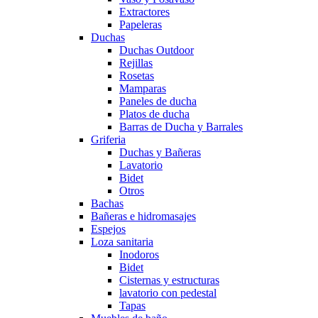
Extractores
Papeleras
Duchas
Duchas Outdoor
Rejillas
Rosetas
Mamparas
Paneles de ducha
Platos de ducha
Barras de Ducha y Barrales
Griferia
Duchas y Bañeras
Lavatorio
Bidet
Otros
Bachas
Bañeras e hidromasajes
Espejos
Loza sanitaria
Inodoros
Bidet
Cisternas y estructuras
lavatorio con pedestal
Tapas