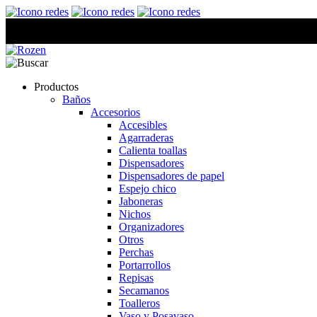
Productos
Baños
Accesorios
Accesibles
Agarraderas
Calienta toallas
Dispensadores
Dispensadores de papel
Espejo chico
Jaboneras
Nichos
Organizadores
Otros
Perchas
Portarrollos
Repisas
Secamanos
Toalleros
Vaso y Posavaso