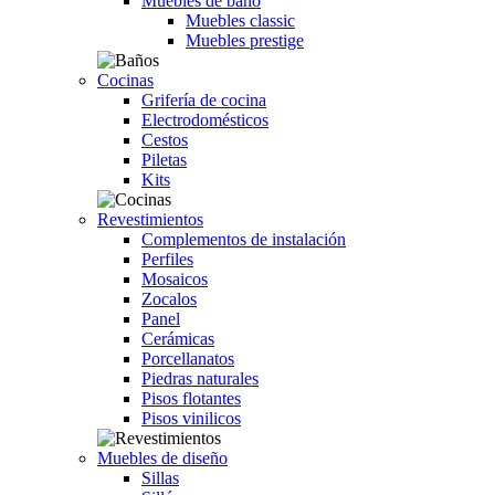
Muebles de baño
Muebles classic
Muebles prestige
Cocinas
Grifería de cocina
Electrodomésticos
Cestos
Piletas
Kits
Revestimientos
Complementos de instalación
Perfiles
Mosaicos
Zocalos
Panel
Cerámicas
Porcellanatos
Piedras naturales
Pisos flotantes
Pisos vinilicos
Muebles de diseño
Sillas