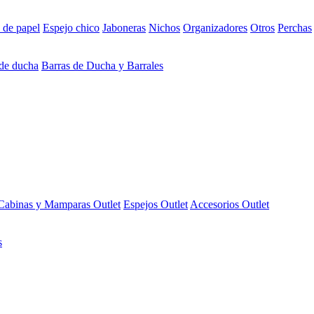
 de papel
Espejo chico
Jaboneras
Nichos
Organizadores
Otros
Perchas
 de ducha
Barras de Ducha y Barrales
Cabinas y Mamparas Outlet
Espejos Outlet
Accesorios Outlet
s