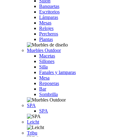
Sillón
Banquetas
Escritorios
Lámparas
Mesas
Relojes
Percheros
Plantas
Muebles Outdoor
Macetas
Sillones
Silla
Fanales y lamparas
Mesa
Reposeras
Bar
Sombrilla
SPA
SPA
Leicht
Tribu