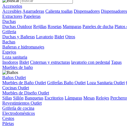
Accesorios
Accesibles
Agarraderas
Calienta toallas
Dispensadores
Dispensadores
Extractores
Papeleras
Duchas
Duchas Outdoor
Rejillas
Rosetas
Mamparas
Paneles de ducha
Platos
Griferia
Duchas y Bañeras
Lavatorio
Bidet
Otros
Bachas
Bañeras e hidromasajes
Espejos
Loza sanitaria
Inodoros
Bidet
Cisternas y estructuras
lavatorio con pedestal
Tapas
Muebles de baño
Baños Outlet
Muebles de Baño Outlet
Griferîas Baño Outlet
Loza Sanitaria Outlet
Cocinas Outlet
Muebles de Diseño Outlet
Sillas
Sillón
Banquetas
Escritorios
Lámparas
Mesas
Relojes
Perchero
Revestimientos Outlet
Grifería de cocina
Electrodomésticos
Cestos
Piletas