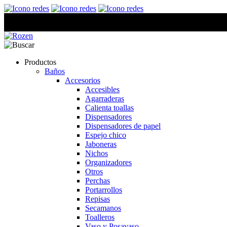
Productos
Baños
Accesorios
Accesibles
Agarraderas
Calienta toallas
Dispensadores
Dispensadores de papel
Espejo chico
Jaboneras
Nichos
Organizadores
Otros
Perchas
Portarrollos
Repisas
Secamanos
Toalleros
Vaso y Posavaso