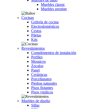
Muebles de baño
Muebles classic
Muebles prestige
Cocinas
Grifería de cocina
Electrodomésticos
Cestos
Piletas
Kits
Revestimientos
Complementos de instalación
Perfiles
Mosaicos
Zocalos
Panel
Cerámicas
Porcellanatos
Piedras naturales
Pisos flotantes
Pisos vinilicos
Muebles de diseño
Sillas