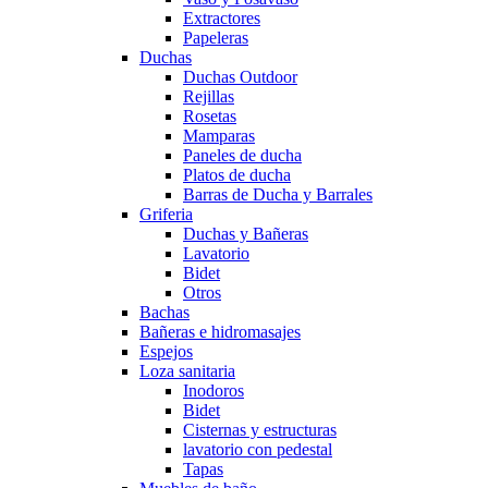
Extractores
Papeleras
Duchas
Duchas Outdoor
Rejillas
Rosetas
Mamparas
Paneles de ducha
Platos de ducha
Barras de Ducha y Barrales
Griferia
Duchas y Bañeras
Lavatorio
Bidet
Otros
Bachas
Bañeras e hidromasajes
Espejos
Loza sanitaria
Inodoros
Bidet
Cisternas y estructuras
lavatorio con pedestal
Tapas